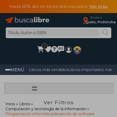
Hasta 60% dto en libros seleccionados
Ver más
Enviar a
Quito, Pichincha
0
MENÚ
Libros más vendidos
Libros importados más v
=
Ver Filtros
Inicio
Libros
Computación y tecnología de la información
Programación informática/desarrollo de software