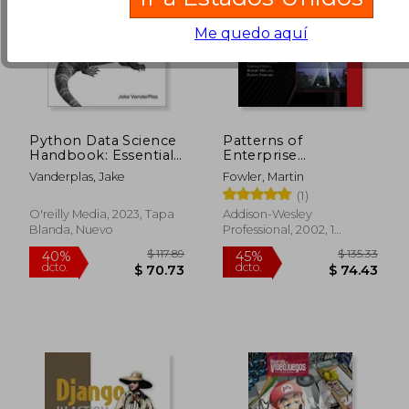
Me quedo aquí
Python Data Science
Patterns of
Handbook: Essential
Enterprise
Tools for Working
Application
Vanderplas, Jake
Fowler, Martin
With Data (en Inglés)
Architecture (en
(1)
Inglés)
O'reilly Media, 2023, Tapa
Addison-Wesley
Blanda, Nuevo
Professional, 2002, 1
Edición, Tapa Dura, Nuevo
$ 73.02
$ 76.
45%
45%
dcto.
dcto.
$ 40.16
$ 41.