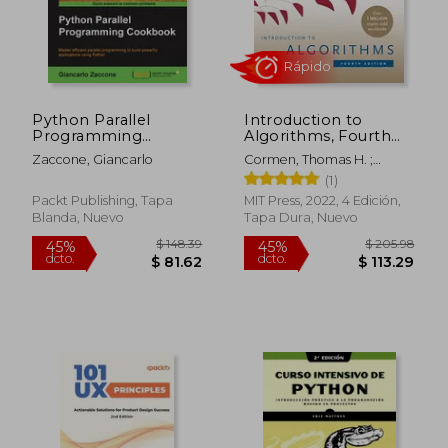
$ 53.48
$ 37.
Python Parallel
Introduction to
Programming
Algorithms, Fourth
Cookbook (en Inglés)
Edition (en Inglés)
Zaccone, Giancarlo
Cormen, Thomas H. ;
Leiserson, Charles E. ;
(1)
Rivest, Ronald L.
Packt Publishing, Tapa
MIT Press, 2022, 4 Edición,
Blanda, Nuevo
Tapa Dura, Nuevo
Rápido