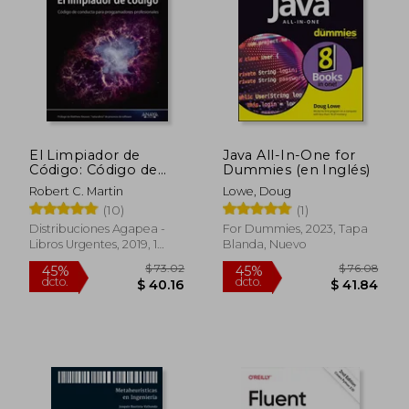
El Limpiador de
Java All-In-One for
Código: Código de
Dummies (en Inglés)
$ 65.26
$ 69
40%
45%
Conducta Para
Robert C. Martin
Lowe, Doug
dcto.
dcto.
$ 39.16
$ 38.
Programadores
(10)
(1)
Profesionales
Distribuciones Agapea -
For Dummies, 2023, Tapa
Libros Urgentes, 2019, 1
Blanda, Nuevo
Edición, Tapa Blanda,
Nuevo