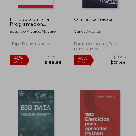
Introducción a la
Ofimatica Basica
Programación
Basado en Diagramas
Eduardo Alvarez Navaro;
Varios Autores
de Flujo
Adriana Montoto; Gabriel
Chavira
, Tapa Blanda, Nuevo
Formacion Alcala, Tapa
Dura, Nuevo
$ 121.81
$ 76.
40%
45%
dcto.
dcto.
$ 73.09
$ 42.