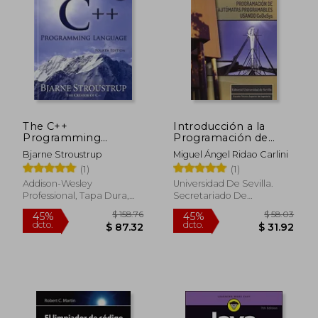
$ 90.51
$ 105
40%
40%
dcto.
dcto.
$ 54.31
$ 63.
The C++
Introducción a la
Programming
Programación de
Language 4Th Edition
Autómatas
Bjarne Stroustrup
Miguel Ángel Ridao Carlini
(en Inglés)
Programables
(1)
(1)
Usando Codesys
Addison-Wesley
Universidad De Sevilla.
Professional, Tapa Dura,
Secretariado De
Nuevo
Publicaciones, 2016, 1
Edición, Tapa Blanda,
Nuevo