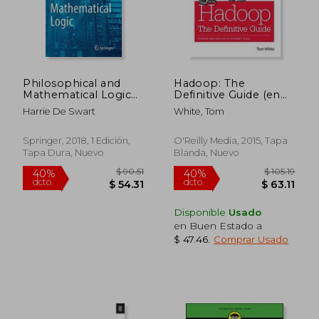
Philosophical and
Hadoop: The
Mathematical Logic
Definitive Guide (en
(Springer
Inglés)
Harrie De Swart
White, Tom
Undergraduate Texts
in Philosophy) (en
Inglés)
Springer, 2018, 1 Edición,
O'Reilly Media, 2015, Tapa
Tapa Dura, Nuevo
Blanda, Nuevo
Disponible
Usado
en Buen Estado a
$ 47.46
.
Comprar Usado