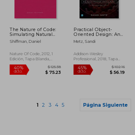
$ 75.89
$ 85.
40%
45%
dcto.
dcto.
$ 45.53
$ 46.
The Nature of Code:
Practical Object-
Simulating Natural
Oriented Design: An
Systems With
Agile Primer Using
Shiffman, Daniel
Metz, Sandi
Processing (en
Ruby (en Inglés)
Inglés)
Nature Of Code, 2012, 1
Addison-Wesley
Edición, Tapa Blanda,
Professional, 2018, Tapa
Nuevo
Blanda, Nuevo
1
2
3
4
5
Página Siguiente