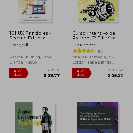
$ 148.39
$ 205.
45%
45%
dcto.
dcto.
$ 81.62
$ 113.
101 UX Principles -
Curso Intensivo de
Second Edition:
Python, 2ª Edición:
Actionable Solutions
Introducción Práctica
Grant, Will
Eric Matthes
for Product Design
a la Programación
(10)
Success (en Inglés)
Basada en Proyectos
Packt Publishing, Tapa
Anaya Multimedia, 2021, 1
Blanda, Nuevo
Edición, Tapa Blanda,
Nuevo