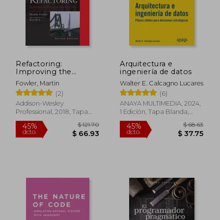
Refactoring:
Arquitectura e
Improving the
ingeniería de datos
Design of Existing
Fowler, Martin
Walter E. Calcagno Lucares
Code (en Inglés)
(2)
(6)
Addison-Wesley
ANAYA MULTIMEDIA, 2024,
Professional, 2018, Tapa
1 Edición, Tapa Blanda,
Dura, Nuevo
Nuevo
$ 82.14
$ 53
40%
40%
dcto.
dcto.
$ 49.28
$ 32.