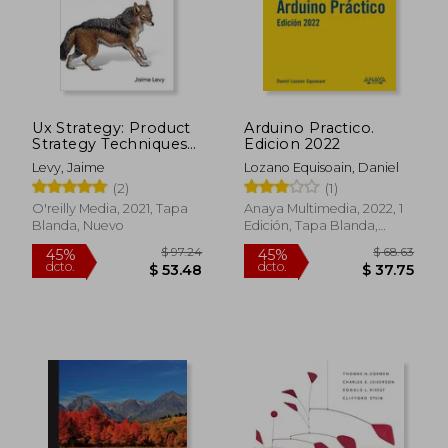
Ux Strategy: Product
Arduino Practico.
Strategy Techniques
Edicion 2022
for Devising
Levy, Jaime
Lozano Equisoain, Daniel
Innovative Digital
(2)
(1)
Solutions (en Inglés)
O'reilly Media, 2021, Tapa
Anaya Multimedia, 2022, 1
Blanda, Nuevo
Edición, Tapa Blanda,
Nuevo
$ 97.24
$ 68.
45%
45%
dcto.
dcto.