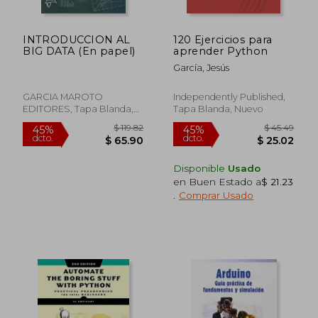
INTRODUCCION AL
120 Ejercicios para
BIG DATA (En papel)
aprender Python
García, Jesús
GARCIA MAROTO
Independently Published,
EDITORES, Tapa Blanda,
Tapa Blanda, Nuevo
Nuevo
Disponible
Usado
en Buen Estado a
$ 21.23
.
Comprar Usado
$ 175.23
$ 38.
45%
45%
dcto.
dcto.
$ 96.38
$ 21.