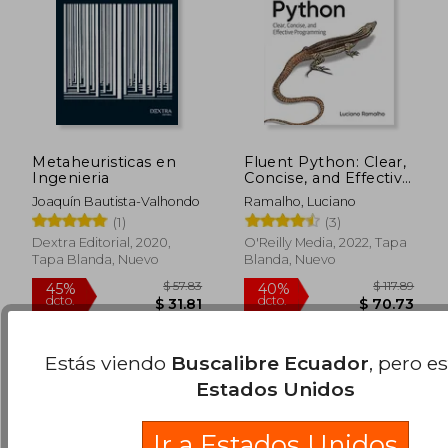
Metaheuristicas en
Fluent Python: Clear,
Ingenieria
Concise, and Effective
Programming (en
Joaquín Bautista-Valhondo
Ramalho, Luciano
Inglés)
(1)
(3)
$ 158.76
$ 58.
45%
45%
Dextra Editorial, 2020,
O'Reilly Media, 2022, Tapa
dcto.
dcto.
$ 87.32
$ 31.
Tapa Blanda, Nuevo
Blanda, Nuevo
Estás viendo
Buscalibre Ecuador
, pero e
Estados Unidos
Ir a Estados Unidos