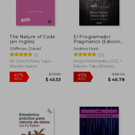
The Nature of Code
El Programador
(en Inglés)
Pragmatico (Edicion
Especial)
Shiffman, Daniel
Andrew Hunt
(1)
(21)
No Starch Press, Tapa
Anaya Multimedia, 2022, 1
Blanda, Nuevo
Edición, Tapa Blanda,
Nuevo
$ 76.61
$ 94.
40%
45%