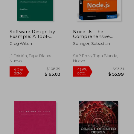
$ 121.70
$ 68.
45%
45%
dcto.
dcto.
$ 66.93
$ 37.
Software Design by
Node. Js: The
Example: A Tool-
Comprehensive
Based Introduction
Guide to Server-Side
Greg Wilson
Springer, Sebastian
With Javascript (en
Javascript
Inglés)
Programming (en
Inglés)
, 1 Edición, Tapa Blanda,
SAP Press, Tapa Blanda,
Nuevo
Nuevo