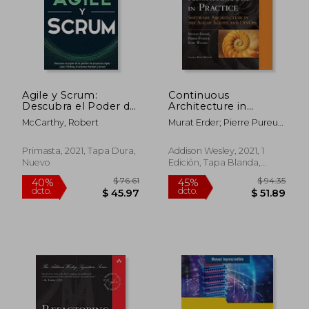
Agile y Scrum:
Continuous
Descubra el Poder de
Architecture in
la Gestión de
Practice: Software
McCarthy, Robert
Murat Erder; Pierre Pureur;
Proyectos Agile, Lean
Architecture in the
Eoin Woods
Thinking, el Proceso
age of Agility and
Kanban y Scrum
Devops (Addison-
Primasta, 2021, Tapa Dura,
Addison Wesley, 2021, 1
Wesley Signature
Nuevo
Edición, Tapa Blanda,
Series (Vernon)) (en
Nuevo
Inglés)
$ 117.89
$ 135.
40%
45%
dcto.
dcto.
$ 70.73
$ 74.