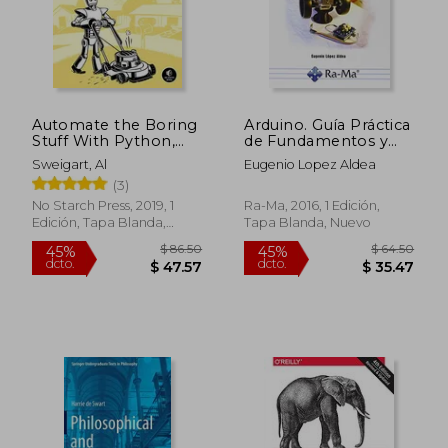
Automate the Boring
Arduino. Guía Práctica
Stuff With Python,
de Fundamentos y
2nd Edition: Practical
Simulación
Sweigart, Al
Eugenio Lopez Aldea
Programming for
(3)
Total Beginners (en
Inglés)
No Starch Press, 2019, 1
Ra-Ma, 2016, 1 Edición,
Edición, Tapa Blanda,
Tapa Blanda, Nuevo
Nuevo
$ 119.82
$ 45.
45%
45%
dcto.
dcto.
$ 65.90
$ 25.