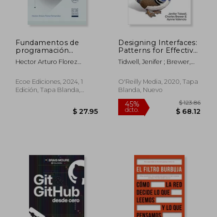
Fundamentos de
Designing Interfaces:
programación
Patterns for Effective
competitiva
Interaction Design
Hector Arturo Florez
Tidwell, Jenifer ; Brewer,
(en Inglés)
$ 126.86
$ 134.
Fernandez
Charles ; Valencia, Aynne
45%
45%
dcto.
dcto.
$ 69.77
$ 74.
Ecoe Ediciones, 2024, 1
O'Reilly Media, 2020, Tapa
Edición, Tapa Blanda,
Blanda, Nuevo
Nuevo