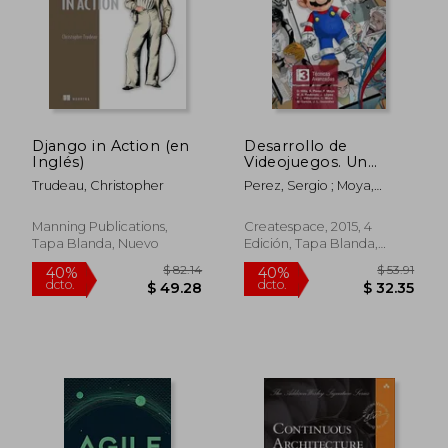
Django in Action (en
Desarrollo de
Inglés)
Videojuegos. Un
enfoque práctico.:
Trudeau, Christopher
Perez, Sergio ; Moya,
Volumen 3. Técnicas
Francisco ; Villa, David
Avanzadas
Manning Publications,
Createspace, 2015, 4
Tapa Blanda, Nuevo
Edición, Tapa Blanda,
Nuevo
$ 57.83
$ 117
45%
40%
dcto.
dcto.
$ 31.81
$ 70.