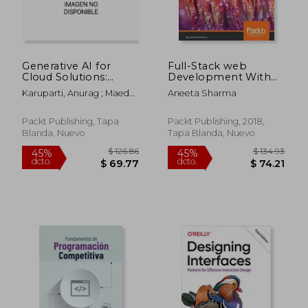
Generative AI for
Full-Stack web
$ 82.14
$ 97.
40%
45%
Cloud Solutions:
Development With
dcto.
dcto.
$ 49.28
$ 53.
Architect modern AI
Vue. Js and Node:
Karuparti, Anurag ; Maeda,
Aneeta Sharma
LLMs in secure,
Build Scalable and
John ; Singh, Paul
scalable, and ethical
Powerful web Apps
cloud environments
With Modern web
Packt Publishing, Tapa
Packt Publishing, 2018,
(en Inglés)
Stack: Mongodb, Vue,
Blanda, Nuevo
Tapa Blanda, Nuevo
Node. Js, and Express
(en Inglés)