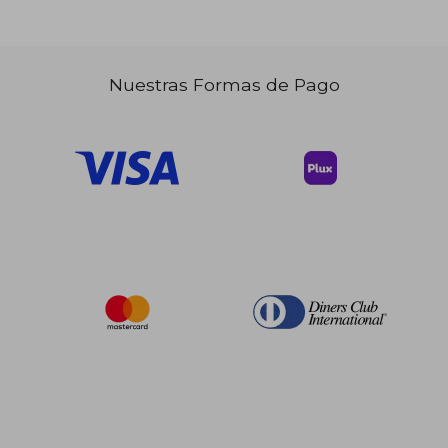
Nuestras Formas de Pago
$ 77.
45%
dcto.
$ 35.50
$ 42.