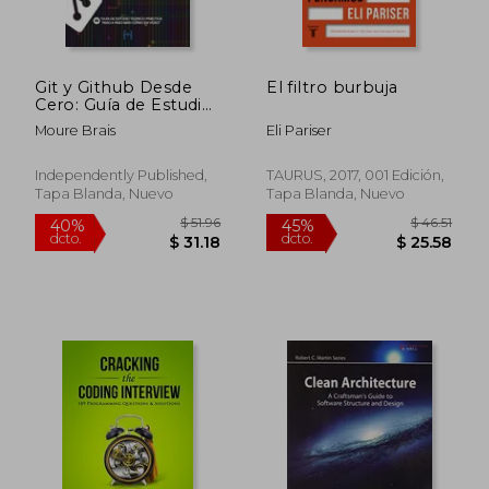
Git y Github Desde
El filtro burbuja
Cero: Guía de Estudio
Teórico-Práctica Paso
Moure Brais
Eli Pariser
a Paso más Curso en
Vídeo
Independently Published,
TAURUS, 2017, 001 Edición,
Tapa Blanda, Nuevo
Tapa Blanda, Nuevo
$ 123.
45%
dcto.
$ 27.95
$ 68.