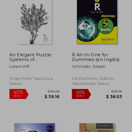
$ 86.50
$ 64.
45%
45%
dcto.
dcto.
$ 47.57
$ 35.
An Elegant Puzzle:
R All-In-One for
Systems of
Dummies (en Inglés)
Engineering
Larson Will
Schmuller, Joseph
Management (en
Inglés)
Stripe Press, Tapa Dura,
For Dummies, 1 Edición,
Nuevo
Tapa Blanda, Nuevo