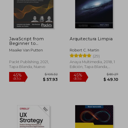
JavaScript from
Arquitectura Limpia
Beginner to
Professional: Learn
Maaike Van Putten
Robert C. Martin
JavaScript quickly by
(29)
building fun,
interactive, and
Packt Publishing, 2021,
Anaya Multimedia, 2018, 1
dynamic web apps,
Tapa Blanda, Nuevo
Edición, Tapa Blanda,
games, and pages (en
Nuevo
Inglés)
$ 105.32
$ 89.
45%
45%
dcto.
dcto.
$ 57.93
$ 49.