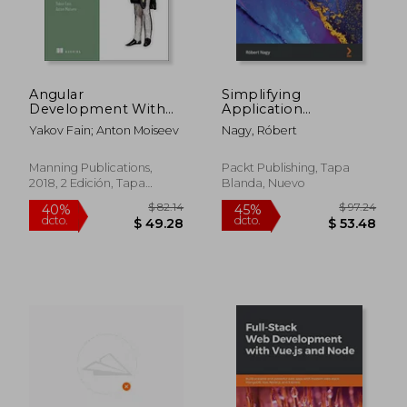
$ 126.86
$ 106.
45%
45%
dcto.
dcto.
$ 69.77
$ 58.
Angular
Simplifying
Development With
Application
Typescript_P1 (en
Development with
Yakov Fain; Anton Moiseev
Nagy, Róbert
Inglés)
Kotlin Multiplatform
Mobile: Write robust
native applications
Manning Publications,
Packt Publishing, Tapa
for iOS and Android
2018, 2 Edición, Tapa
Blanda, Nuevo
efficiently (en Inglés)
Blanda, Nuevo