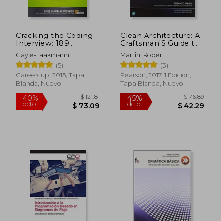
Cracking the Coding
Clean Architecture: A
Interview: 189
Craftsman'S Guide to
Programming
Software Structure
Gayle-Laakmann
Martin, Robert
Questions and
and Design: A
McDowell
(5)
(3)
Solutions (en Inglés)
Craftsman'S Guide to
Software Structure
Careercup, 2015, Tapa
Pearson, 2017, 1 Edición,
and Design (Robert c.
Blanda, Nuevo
Tapa Blanda, Nuevo
Martin Series) (en
Inglés)
$ 51.96
$ 46
40%
45%
dcto.
dcto.
$ 31.18
$ 25.