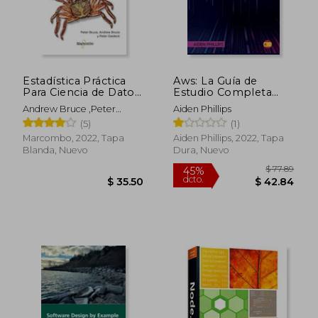
dcto.
dcto.
$ 45.97
$ 51.
Estadística Práctica
Aws: La Guía de
Para Ciencia de Datos
Estudio Completa
con r y Python
Para Profesionales
Andrew Bruce ,Peter
Aiden Phillips
Certificados en la
Bruce,Peter Gedeck
(5)
(1)
Nube Para Aprender
Gedeck
los Principios de aws
Marcombo, 2022, Tapa
Aiden Phillips, 2022, Tapa
Desde el Nivel
Blanda, Nuevo
Dura, Nuevo
Principiante Hasta el.
Sus Habilidades
Informáticas Hoy! (2A)