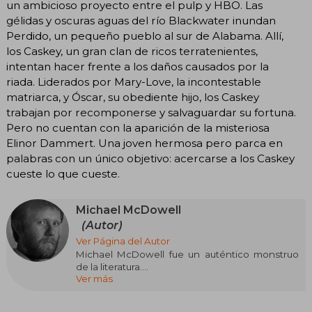
un ambicioso proyecto entre el pulp y HBO. Las
gélidas y oscuras aguas del río Blackwater inundan
Perdido, un pequeño pueblo al sur de Alabama. Allí,
los Caskey, un gran clan de ricos terratenientes,
intentan hacer frente a los daños causados por la
riada. Liderados por Mary-Love, la incontestable
matriarca, y Óscar, su obediente hijo, los Caskey
trabajan por recomponerse y salvaguardar su fortuna.
Pero no cuentan con la aparición de la misteriosa
Elinor Dammert. Una joven hermosa pero parca en
palabras con un único objetivo: acercarse a los Caskey
cueste lo que cueste.
Michael McDowell
(Autor)
Ver Página del Autor
Michael McDowell fue un auténtico monstruo
de la literatura.
Ver más
Dotado de una creatividad sin límites, escribió
miles de páginas, con una capacidad al nivel de
un Balzac o un Dumas. Como ellos, optó por