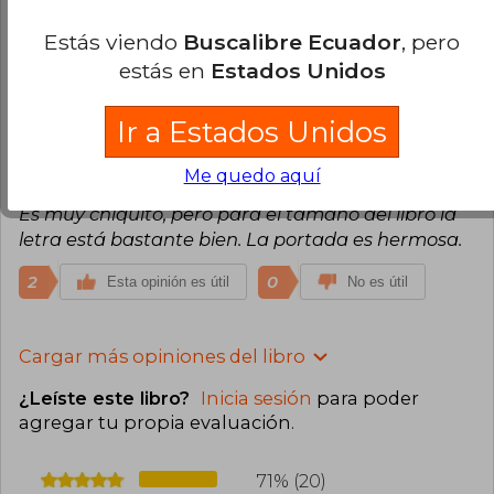
muchos , lo recomiendo
Estás viendo
Buscalibre Ecuador
, pero
2
0
Esta opinión es útil
No es útil
estás en
Estados Unidos
Natalia Carolina Espinoza
Lunes 10 de
Ir a Estados Unidos
Marzo, 2025
Compra Verificada
Me quedo aquí
Llegó en buen estado, pero sin la bolsa protectora.
Es muy chiquito, pero para el tamaño del libro la
letra está bastante bien. La portada es hermosa.
2
0
Esta opinión es útil
No es útil
Cargar más opiniones del libro
¿Leíste este libro?
Inicia sesión
para poder
agregar tu propia evaluación
.
71% (20)