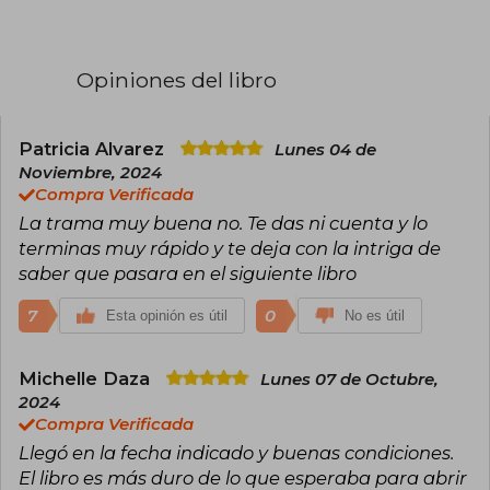
contar historias que llegaran a todo el mundo.
Y, como ellos, eligió el medio de difusión más
popular: el folletín, o novela por entregas, en el
caso de los maestros del XIX; el paperback en el
Opiniones del libro
caso de McDowell. Además de novelista,
Michael McDowell fue un aclamado guionista.
Fruto de su colaboración con Tim Burton fueron
Bettlejuice y Pesadilla antes de Navidad,
Patricia Alvarez
Lunes 04 de
además de un episodio para la serie Alfred
Noviembre, 2024
Hitchcock presenta.
Compra Verificada
La trama muy buena no. Te das ni cuenta y lo
terminas muy rápido y te deja con la intriga de
saber que pasara en el siguiente libro
7
0
Esta opinión es útil
No es útil
Michelle Daza
Lunes 07 de Octubre,
2024
Compra Verificada
Llegó en la fecha indicado y buenas condiciones.
El libro es más duro de lo que esperaba para abrir