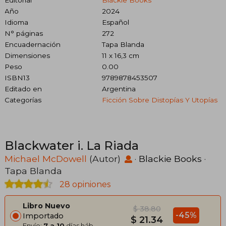
Año
2024
Idioma
Español
N° páginas
272
Encuadernación
Tapa Blanda
Dimensiones
11 x 16,3 cm
Peso
0.00
ISBN13
9789878453507
Editado en
Argentina
Categorías
Ficción Sobre Distopías Y Utopías
Blackwater i. La Riada
Michael McDowell
(Autor)
·
Blackie Books
·
Tapa Blanda
28 opiniones
Libro Nuevo
$ 38.80
-45%
Importado
$ 21.34
Envío:
7 a 10
días háb.