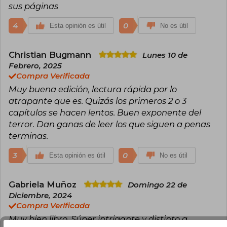
sus páginas
4
0
Esta opinión es útil
No es útil
Christian Bugmann
Lunes 10 de
Febrero, 2025
Compra Verificada
Muy buena edición, lectura rápida por lo
atrapante que es. Quizás los primeros 2 o 3
capítulos se hacen lentos. Buen exponente del
terror. Dan ganas de leer los que siguen a penas
terminas.
3
0
Esta opinión es útil
No es útil
Gabriela Muñoz
Domingo 22 de
Diciembre, 2024
Compra Verificada
Muy bien libro. Súper intrigante y distinto a