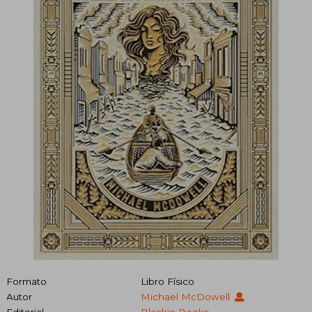
Formato
Libro Físico
Autor
Michael McDowell
Editorial
Blackie Books