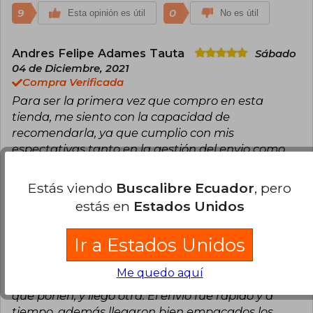
9
0
Esta opinión es útil
No es útil
Andres Felipe Adames Tauta
Sábado
04 de Diciembre, 2021
Compra Verificada
Para ser la primera vez que compro en esta
tienda, me siento con la capacidad de
recomendarla, ya que cumplio con mis
espectativas tanto en la gestión del envio como
en la calidad del libro.
Estás viendo
Buscalibre Ecuador
, pero
9
1
Esta opinión es útil
No es útil
estás en
Estados Unidos
Andrea Jaramillo
Jueves 13 de Junio,
Ir a Estados Unidos
2024
Compra Verificada
Me quedo aquí
4 estrellas porque pedí esta edición, la de la foto
que ponen, y llegó otra. El envío fue rapido y a
tiempo, además llegaron bien empacados los