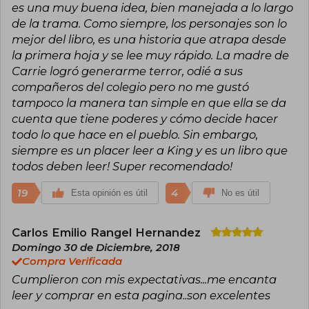
es una muy buena idea, bien manejada a lo largo
más de 500 millones de ejemplares y ha sido
de la trama. Como siempre, los personajes son lo
traducida a decenas de idiomas.
mejor del libro, es una historia que atrapa desde
A lo largo de su carrera, King ha recibido
la primera hoja y se lee muy rápido. La madre de
numerosos reconocimientos, entre los que
Carrie logró generarme terror, odié a sus
destacan el National Book Award a la
compañeros del colegio pero no me gustó
contribución a la literatura estadounidense
(2003), la Medalla Nacional de las Artes (2015) y
tampoco la manera tan simple en que ella se da
decenas de premios Bram Stoker, World
cuenta que tiene poderes y cómo decide hacer
Fantasy, British Fantasy y Edgar, entre otros.
todo lo que hace en el pueblo. Sin embargo,
Considerado el “rey del terror”, su obra ha
influido de manera profunda en la cultura
siempre es un placer leer a King y es un libro que
popular y sigue siendo un referente
todos deben leer! Super recomendado!
imprescindible para lectores y escritores de
ficción. Actualmente vive en Maine, donde
19
4
Esta opinión es útil
No es útil
continúa escribiendo y participando
activamente en la vida cultural y social
estadounidense.
Carlos Emilio Rangel Hernandez
Domingo 30 de Diciembre, 2018
Compra Verificada
Cumplieron con mis expectativas...me encanta
leer y comprar en esta pagina..son excelentes