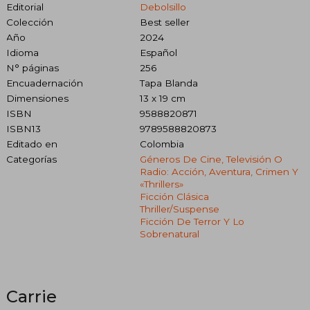
Editorial
Debolsillo
Colección
Best seller
Año
2024
Idioma
Español
N° páginas
256
Encuadernación
Tapa Blanda
Dimensiones
13 x 19 cm
ISBN
9588820871
ISBN13
9789588820873
Editado en
Colombia
Categorías
Géneros De Cine, Televisión O
Radio: Acción, Aventura, Crimen Y
«thrillers»
Ficción Clásica
Thriller/suspense
Ficción De Terror Y Lo
Sobrenatural
Carrie