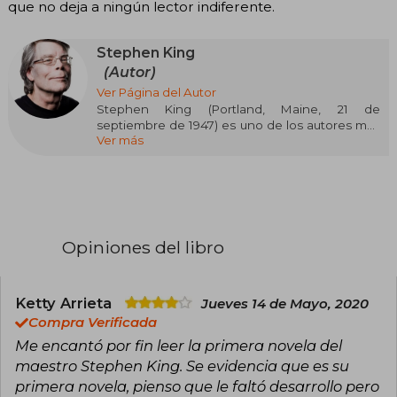
que no deja a ningún lector indiferente.
Stephen King
(Autor)
Ver Página del Autor
Stephen King (Portland, Maine, 21 de
septiembre de 1947) es uno de los autores más
Ver más
influyentes y prolíficos de la literatura
contemporánea, célebre por revitalizar el
género del terror y conquistar a millones de
lectores en todo el mundo. Se graduó en
Lengua Inglesa por la Universidad de Maine y
trabajó como profesor antes de dedicarse por
completo a la escritura tras el éxito de su
Opiniones del libro
primera novela, Carrie (1974). Desde entonces,
ha publicado más de 60 novelas y cientos de
relatos cortos, muchos bajo el seudónimo
Richard Bachman, con títulos emblemáticos
Ketty Arrieta
Jueves 14 de Mayo, 2020
como El resplandor, IT, Misery, La torre oscura,
Compra Verificada
Cementerio de animales y La milla verde,
Me encantó por fin leer la primera novela del
muchos de ellos adaptados exitosamente al
maestro Stephen King. Se evidencia que es su
cine y la televisión. Su narrativa, caracterizada
por explorar los rincones más oscuros de la
primera novela, pienso que le faltó desarrollo pero
mente humana y de la sociedad, ha vendido