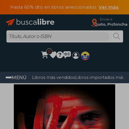
Hasta 60% dto en libros seleccionados
Ver más
Enviar a
Quito, Pichincha
0
MENÚ
Libros más vendidos
Libros importados más v