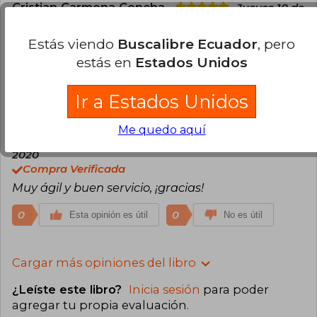
Cristian Carmona Concha
Jueves 10 de
Enero, 2019
Compra Verificada
Estás viendo
Buscalibre Ecuador
, pero
Llego dentro del plazo estipulado y el libro en
estás en
Estados Unidos
perfectas condiciones
Ir a Estados Unidos
0
0
Esta opinión es útil
No es útil
Me quedo aquí
Federico Nieto
Sábado 04 de Enero,
2020
Compra Verificada
Muy ágil y buen servicio, ¡gracias!
0
0
Esta opinión es útil
No es útil
Cargar más opiniones del libro
¿Leíste este libro?
Inicia sesión
para poder
agregar tu propia evaluación
.