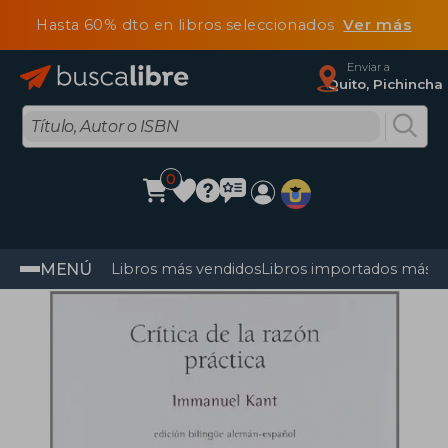
Hasta 60% dto en libros seleccionados
Ver más
Enviar a
Quito, Pichincha
0
MENÚ
Libros más vendidos
Libros importados más v