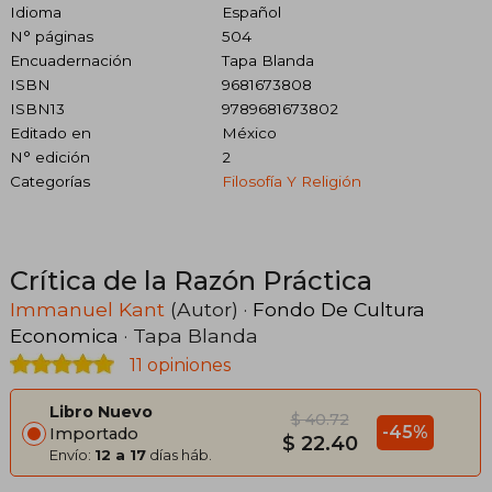
Idioma
Español
N° páginas
504
Encuadernación
Tapa Blanda
ISBN
9681673808
ISBN13
9789681673802
Editado en
México
N° edición
2
Categorías
Filosofía Y Religión
Crítica de la Razón Práctica
Immanuel Kant
(Autor) ·
Fondo De Cultura
Economica
· Tapa Blanda
11 opiniones
Libro Nuevo
$ 40.72
-45%
Importado
$ 22.40
Envío:
12 a 17
días háb.