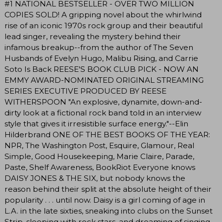
#1 NATIONAL BESTSELLER - OVER TWO MILLION
COPIES SOLD! A gripping novel about the whirlwind
rise of an iconic 1970s rock group and their beautiful
lead singer, revealing the mystery behind their
infamous breakup--from the author of The Seven
Husbands of Evelyn Hugo, Malibu Rising, and Carrie
Soto Is Back REESE'S BOOK CLUB PICK - NOW AN
EMMY AWARD-NOMINATED ORIGINAL STREAMING
SERIES EXECUTIVE PRODUCED BY REESE
WITHERSPOON "An explosive, dynamite, down-and-
dirty look at a fictional rock band told in an interview
style that gives it irresistible surface energy."--Elin
Hilderbrand ONE OF THE BEST BOOKS OF THE YEAR:
NPR, The Washington Post, Esquire, Glamour, Real
Simple, Good Housekeeping, Marie Claire, Parade,
Paste, Shelf Awareness, BookRiot Everyone knows
DAISY JONES & THE SIX, but nobody knows the
reason behind their split at the absolute height of their
popularity . . . until now. Daisy is a girl coming of age in
L.A. in the late sixties, sneaking into clubs on the Sunset
Strip, sleeping with rock stars, and dreaming of singing