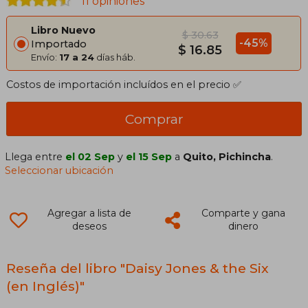
11 opiniones
Libro Nuevo
$ 30.63
-45%
Importado
$ 16.85
Envío:
17 a 24
días háb.
Costos de importación incluídos en el precio ✅
Comprar
Llega entre
el 02 Sep
y
el 15 Sep
a
Quito, Pichincha
.
Seleccionar ubicación
Agregar a lista de
Comparte y gana
deseos
dinero
Reseña del libro "Daisy Jones & the Six
(en Inglés)"