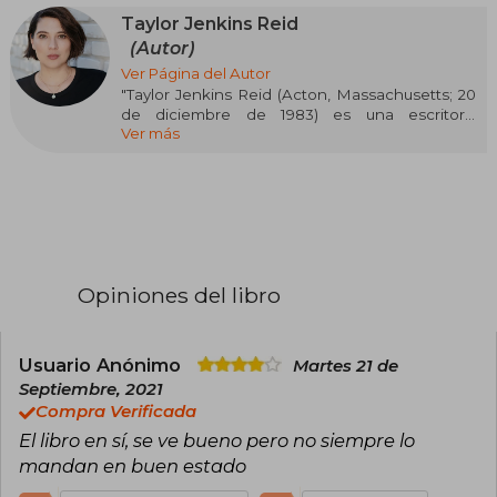
Taylor Jenkins Reid
(Autor)
Ver Página del Autor
"Taylor Jenkins Reid (Acton, Massachusetts; 20
de diciembre de 1983) es una escritora,
Ver más
productora de televisión y guionista
estadounidense. Escribe principalmente
romance y sus obras más destacadas son Los
siete maridos de Evelyn Hugo y Todos quieren a
Daisy Jones.
Es escritora de ficción y ensayista, y se licenció
en Ciencias de la información en el Emerson
Opiniones del libro
College. Su primera novela, Por siempre, unidos,
fue definida como «uno de los 11 debuts que
adoramos» por Kirkus reviews. Actualmente vive
en Los Angeles con su esposo, Alex, y su perro,
Usuario Anónimo
Martes 21 de
Rabbit."
Septiembre, 2021
Compra Verificada
El libro en sí, se ve bueno pero no siempre lo
mandan en buen estado