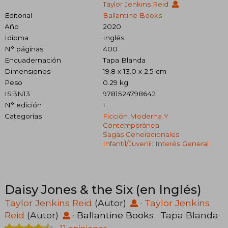
Taylor Jenkins Reid
Editorial
Ballantine Books
Año
2020
Idioma
Inglés
N° páginas
400
Encuadernación
Tapa Blanda
Dimensiones
19.8 x 13.0 x 2.5 cm
Peso
0.29 kg.
ISBN13
9781524798642
N° edición
1
Categorías
Ficción Moderna Y
Contemporánea
Sagas Generacionales
Infantil/juvenil: Interés General
Daisy Jones & the Six (en Inglés)
Taylor Jenkins Reid
(Autor)
·
Taylor Jenkins
Reid
(Autor)
·
Ballantine Books
· Tapa Blanda