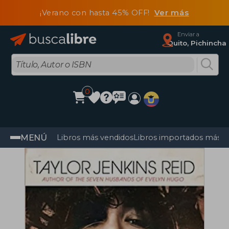
¡Verano con hasta 45% OFF!
Ver más
Enviar a
Quito, Pichincha
0
MENÚ
Libros más vendidos
Libros importados más v