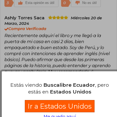
3
0
Esta opinión es útil
No es útil
Ashly Torres Saca
Miércoles 20 de
Marzo, 2024
Compra Verificada
Recientemente adquirí el libro y me llegó a la
puerta de mi casa en casi 2 días, bien
empaquetado e buen estado. Soy de Perú, y lo
compré con intenciones de aprender inglés (nivel
básico). Puedo afirmar que desde las primeras
páginas de la historia, puedo entender y aprendo
nuevos vocabulario. Muy recomendado. :)
2
0
Esta opinión es útil
No es útil
Estás viendo
Buscalibre Ecuador
, pero
estás en
Estados Unidos
Ivanna Bustamante
Martes 29 de
Marzo, 2022
Ir a Estados Unidos
Compra Verificada
Llegó muy rápido y en buen estado, lo estoy
Me quedo aquí