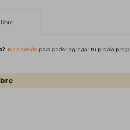
libro
o?
Inicia sesión
para poder agregar tu propia preg
ibre