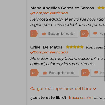
María Angélica González Sarcos
Compra Verificada
Hermosa edición, el envío fue muy rápi
región por el envío, ideal una mejor pr
1
0
Esta opinión es útil
No e
Grisel De Matos
Miércoles 
Compra Verificada
Me encantó, muy buena edición. Amo c
calidad, colores y letras perfectas.
0
0
Esta opinión es útil
No 
Cargar más opiniones del libro
¿Leíste este libro?
Inicia sesión
para 