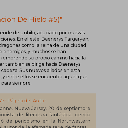
cion De Hielo #5)"
 pende de unhilo, acuciado por nuevas
iones. En el este, Daenerys Targaryen,
s dragones como la reina de una ciudad
de enemigos, y muchos se han
en emprende su propio camino hacia la
ter también se dirige hacia Daenerys
 cabeza. Sus nuevos aliados en esta
, y entre ellos se encuentra aquel que
 para siempre.
Ver Página del Autor
nne, Nueva Jersey, 20 de septiembre
nista de literatura fantástica, ciencia
el autor de la afamada serie de fantasía