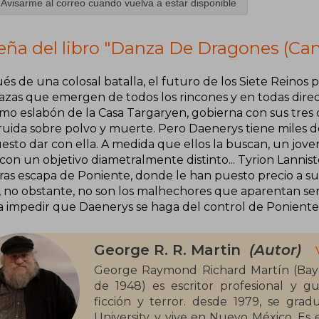
Avisarme al correo cuando vuelva a estar disponible
eña del libro "Danza De Dragones (Can
és de una colosal batalla, el futuro de los Siete Reinos
zas que emergen de todos los rincones y en todas direcc
timo eslabón de la Casa Targaryen, gobierna con sus tre
ruida sobre polvo y muerte. Pero Daenerys tiene miles 
esto dar con ella. A medida que ellos la buscan, un jov
 con un objetivo diametralmente distinto... Tyrion Lannis
ras escapa de Poniente, donde le han puesto precio a su
, no obstante, no son los malhechores que aparentan ser
a impedir que Daenerys se haga del control de Poniente
George R. R. Martin
(Autor)
George Raymond Richard Martín (Bayo
de 1948) es escritor profesional y guio
ficción y terror. desde 1979, se graduó de periodismo en la Northwestern
University, y vive en Nuevo México. Es 