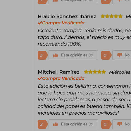
Braulio Sánchez Ibáñez
Ma
Compra Verificada
Excelente compra. Tenía mis dudas, por
tapa dura. Además, el precio es muy e
recomiendo 100%.
3
0
Esta opinión es útil
No 
Mitchell Ramírez
Miércoles
Compra Verificada
Esta edición es bellísima, conservaron
que lo hace aun mas hermoso, sin duda 
lectura sin problemas, a pesar de ser 
calidad del papel es buena también. 1
increíbles en precios maravillosos!
2
0
Esta opinión es útil
No 