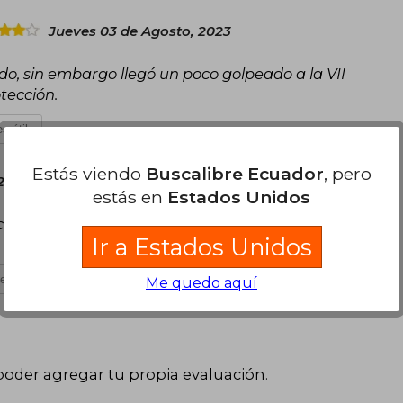
Jueves 03 de Agosto, 2023
do, sin embargo llegó un poco golpeado a la VII
otección.
s útil
Estás viendo
Buscalibre Ecuador
, pero
25 de Septiembre, 2024
estás en
Estados Unidos
omo se ve en mi biblioteca, son de muy buena
Ir a Estados Unidos
es útil
Me quedo aquí
poder agregar tu propia evaluación
.