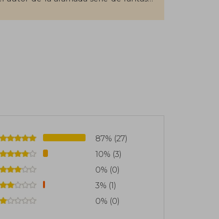
que se ha basado la serie de HBO, Juego
 entre ellos: cuatro premios Hugo, dos
er, el World Fantasy Award, el Dedalus,
87% (27)
10% (3)
0% (0)
3% (1)
0% (0)