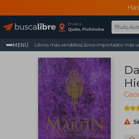
Has
Enviar a
Quito, Pichincha
MENÚ
Libros más vendidos
Libros importados más v
Da
Hi
Geor
S