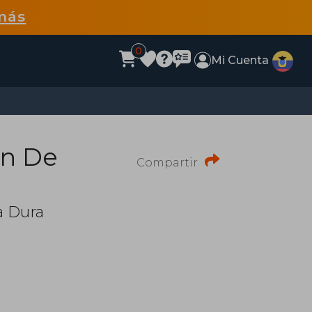
más
0
Mi Cuenta
on De
Compartir
a Dura