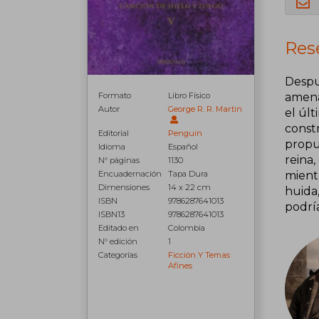
Res
Despu
Formato
Libro Físico
amena
Autor
George R. R. Martin
el úl
const
Editorial
Penguin
propu
Idioma
Español
reina,
N° páginas
1130
Encuadernación
Tapa Dura
mient
Dimensiones
14 x 22 cm
huida
ISBN
9786287641013
podrí
ISBN13
9786287641013
Editado en
Colombia
N° edición
1
Categorías
Ficción Y Temas
Afines