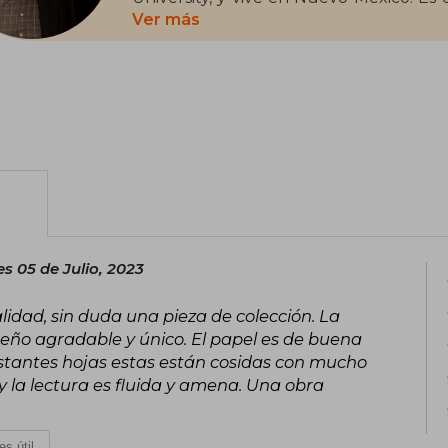
épica Canción de hielo y fuego, en la 
Ver más
de Tronos.
Ha ganado diversos premios literarios,
Nebula, seis Locus Awards, el Bram Stok
Balrog y el Daikon.
es 05 de Julio, 2023
lidad, sin duda una pieza de colección. La
eño agradable y único. El papel es de buena
stantes hojas estas están cosidas con mucho
 y la lectura es fluida y amena. Una obra
es útil