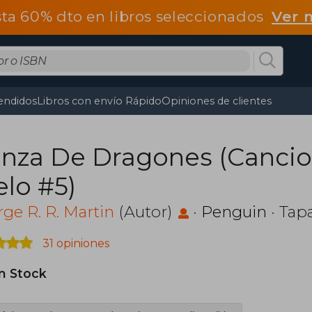
ta 60% dto en libros seleccionados
Ver 
endidos
Libros con envío Rápido
Opiniones de clientes
nza De Dragones (Canci
elo #5)
ge R. R. Martin
(Autor)
·
Penguin
· Tap
31 opiniones
in Stock