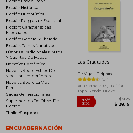
Ficción Especulativa
Ficción Histórica
Ficción Humorística
Ficción Religiosa Y Espiritual
Ficción: Características
Especiales
Ficción: General Y Literaria
Ficción: Temas Narrativos
Historias Tradicionales, Mitos
Y Cuentos De Hadas
Las Gratitudes
Narrativa Romántica
Novelas Sobre Estilos De
De Vigan, Delphine
Vida Contemporáneos
(45)
Novelas Sobre La Vida
Anagrama, 2021, 1 Edición,
Familiar
Tapa Blanda, Nuevo
Sagas Generacionales
Suplementos De Obras De
Ficción
Thriller/Suspense
45%
ENCUADERNACIÓN
dcto.
$ 