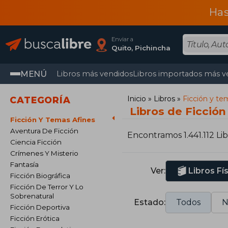
Has
Enviar a
Quito, Pichincha
MENÚ
Libros más vendidos
Libros importados más v
Inicio
Libros
Ficción y te
CATEGORÍA
Libros de Ficción
Ficción Y Temas Afines
Aventura De Ficción
Encontramos 1.441.112 Li
Ciencia Ficción
Crímenes Y Misterio
Fantasía
Ver:
Libros Fí
Ficción Biográfica
Ficción De Terror Y Lo
Sobrenatural
Estado:
Todos
N
Ficción Deportiva
Ficción Erótica