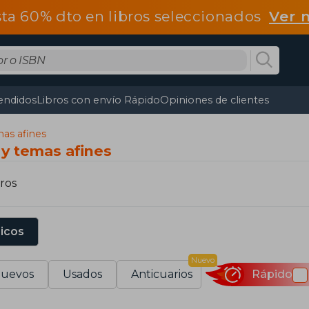
ta 60% dto en libros seleccionados
Ver 
endidos
Libros con envío Rápido
Opiniones de clientes
mas afines
 y temas afines
bros
sicos
Nuevo
uevos
Usados
Anticuarios
Rápido