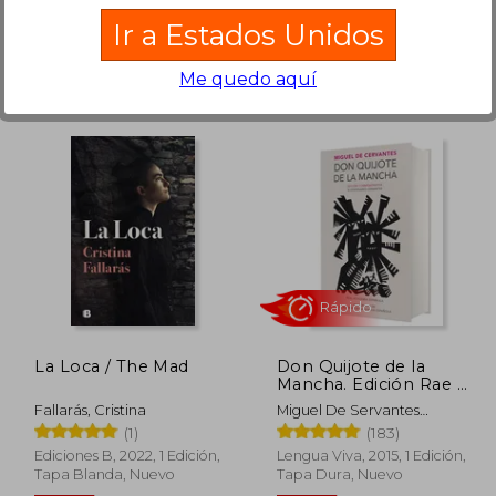
Ir a Estados Unidos
Me quedo aquí
$ 56.41
$ 71.37
45%
45%
dcto.
dcto.
31.03
$ 39.25
La Loca / The Mad
Don Quijote de la
Mancha. Edición Rae /
Don Quixote de la
Fallarás, Cristina
Miguel De Servantes
Mancha. Rae
Saavedra
(1)
(183)
Ediciones B, 2022, 1 Edición,
Lengua Viva, 2015, 1 Edición,
Tapa Blanda, Nuevo
Tapa Dura, Nuevo