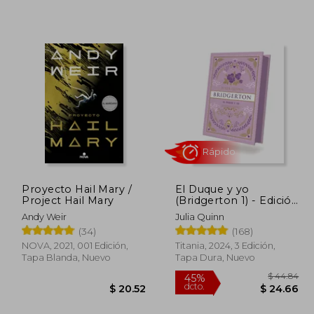
 40.33
$ 50.65
45%
45%
dcto.
dcto.
22.18
$ 27.86
Proyecto Hail Mary /
El Duque y yo
Project Hail Mary
(Bridgerton 1) - Edición
coleccionista
Andy Weir
Julia Quinn
(34)
(168)
NOVA, 2021, 001 Edición,
Titania, 2024, 3 Edición,
Tapa Blanda, Nuevo
Tapa Dura, Nuevo
Rápido