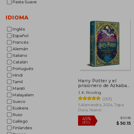
Pasta Suave
IDIOMA
$
Inglés
45%
dcto.
$ 
Español
Francés
Alemán
Italiano
Catalán
Portugués
Hindi
Harry Potter y el
Tamil
prisionero de Azkaban
Marati
(Harry Potter edición
J. K. Rowling
MinaLima 3)
Malayalam
(263)
Sueco
Salamandra, 2024, Tapa
Euskera
Dura, Nuevo
Ruso
Gallego
Finlandes