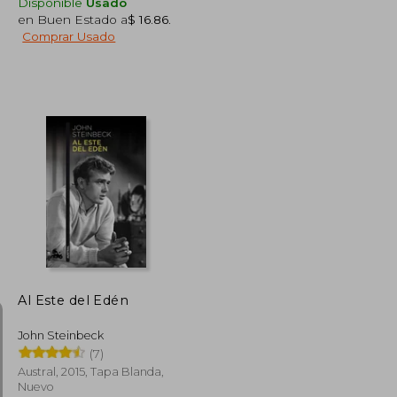
Disponible
Usado
en Buen Estado a
$ 16.86
.
Comprar Usado
$ 44.84
$ 32.50
45%
dcto.
$ 24.66
$ 17.88
Al Este del Edén
John Steinbeck
(7)
Austral, 2015, Tapa Blanda,
Nuevo