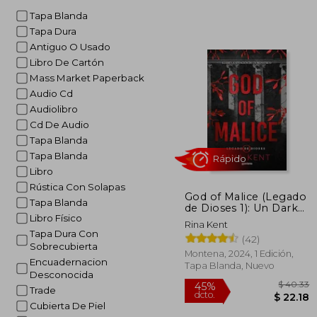
Tapa Blanda
Tapa Dura
Antiguo O Usado
Libro De Cartón
Mass Market Paperback
Audio Cd
Audiolibro
Cd De Audio
Tapa Blanda
Tapa Blanda
Libro
Rústica Con Solapas
God of Malice (Legado
Tapa Blanda
de Dioses 1): Un Dark
Libro Físico
Romance Universitario
Rina Kent
Tapa Dura Con
(42)
Rápido
Sobrecubierta
Montena, 2024, 1 Edición,
Encuadernacion
Tapa Blanda, Nuevo
Desconocida
Trade
Cubierta De Piel