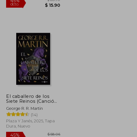
Rápido
El caballero de los
Siete Reinos (Canción
de Hielo y Fuego)
$ 45.18
$ 28.90
45%
George R. R. Martin
dcto.
$ 24.85
$ 15.90
(14)
Plaza Y Janés, 2025, Tapa
Dura, Nuevo