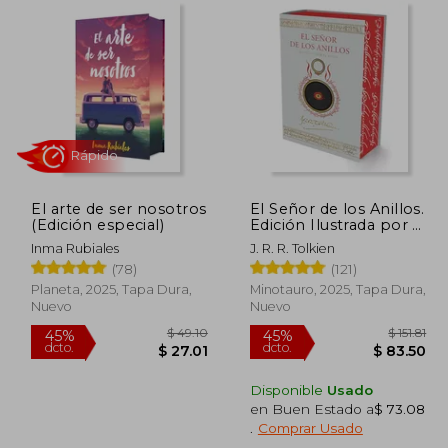
El arte de ser nosotros
El Señor de los Anillos.
Rápido
(Edición especial)
Edición Ilustrada por el
Autor
Inma Rubiales
J. R. R. Tolkien
(78)
(121)
Planeta, 2025, Tapa Dura,
Minotauro, 2025, Tapa Dura,
Nuevo
Nuevo
Disponible
Usado
en Buen Estado a
$ 73.08
$ 51.25
$ 49.10
45%
45%
.
Comprar Usado
dcto.
dcto.
28.19
$ 27.01