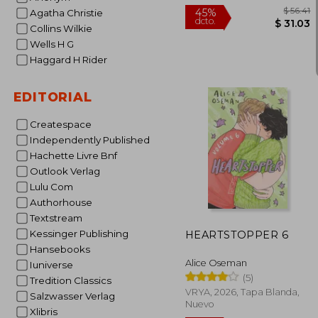
Agatha Christie
Collins Wilkie
Wells H G
Haggard H Rider
EDITORIAL
Createspace
Independently Published
Hachette Livre Bnf
Outlook Verlag
Lulu Com
45%
dcto.
$ 
Authorhouse
Textstream
Kessinger Publishing
HEARTSTOPPER 6
Hansebooks
Alice Oseman
Iuniverse
(5)
Tredition Classics
VRYA, 2026, Tapa Blanda,
Salzwasser Verlag
Nuevo
Xlibris