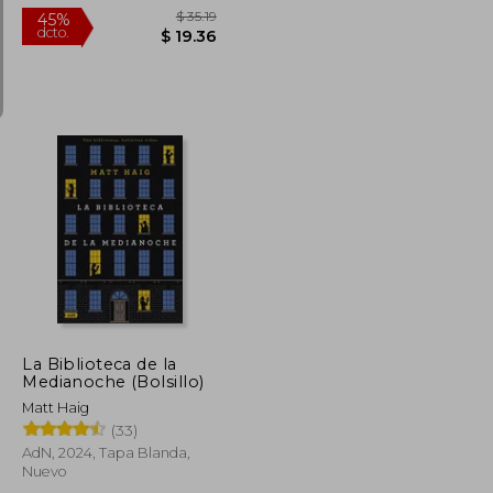
$ 56.50
$ 35.19
45%
dcto.
$ 31.08
$ 19.36
La Biblioteca de la
Medianoche (Bolsillo)
Matt Haig
(33)
AdN, 2024, Tapa Blanda,
Nuevo