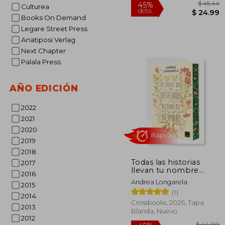
Culturea
Books On Demand
Legare Street Press
Anatiposi Verlag
Next Chapter
Palala Press
AÑO EDICIÓN
2022
2021
2020
2019
2018
$
45%
Todas las historias
dcto.
$ 
2017
llevan tu nombre
2016
(Edición cantos
Andrea Longarela
2015
tintados)
(1)
2014
Crossbooks, 2026, Tapa
2013
Blanda, Nuevo
2012