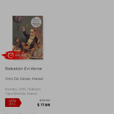
$ 86.30
$ 31.01
45%
dcto.
$ 47.47
$ 17.05
Rebelión En Verne
Ortiz De Zárate, Marisol
Bambu, 2015, 1 Edición,
Tapa Blanda, Nuevo
Rápido