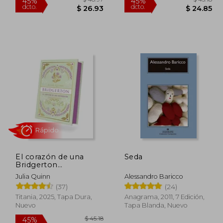
Rápido
Rápido
El corazón de una
Seda
Bridgerton
(Bridgerton 6) -
 44.00
$ 48.97
45%
45%
Julia Quinn
Alessandro Baricco
Edición coleccionista
dcto.
dcto.
24.20
$ 26.93
(37)
(24)
Titania, 2025, Tapa Dura,
Anagrama, 2011, 7 Edición,
Nuevo
Tapa Blanda, Nuevo