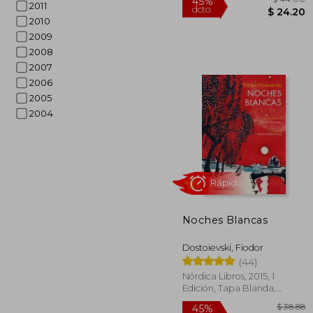
2011
2010
2009
2008
2007
2006
2005
Rápido
2004
Noches Blancas
$
45%
Dostoievski, Fiodor
dcto.
$ 
(44)
Nórdica Libros, 2015, 1
Edición, Tapa Blanda,
Nuevo