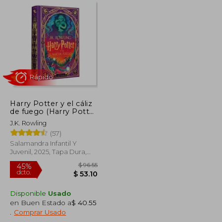
Harry Potter y el cáliz
Rápido
de fuego (Harry Potter
ediciones ilustradas
J.K. Rowling
interactivas 4)
(57)
Salamandra Infantil Y
Juvenil, 2025, Tapa Dura,
Nuevo
Disponible
Usado
en Buen Estado a
$ 40.55
$ 151.81
$ 96.55
45%
.
Comprar Usado
dcto.
$ 83.50
$ 53.10