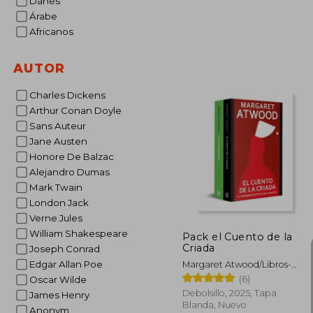
Danes
Árabe
Africanos
AUTOR
Charles Dickens
45%
dcto.
$ 
Arthur Conan Doyle
Sans Auteur
Jane Austen
Honore De Balzac
Alejandro Dumas
Mark Twain
London Jack
Verne Jules
William Shakespeare
Pack el Cuento de la
Criada
Joseph Conrad
Edgar Allan Poe
Margaret Atwood/Libros-
Ebooks/Margaret-
(6)
Oscar Wilde
Atwood/483Margaret
Debolsillo, 2025, Tapa
James Henry
Atwood
Blanda, Nuevo
Anonym