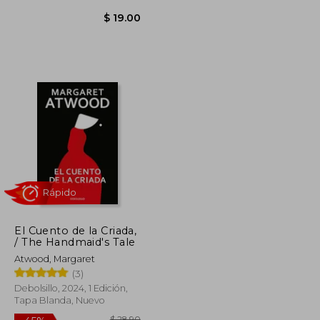
$ 43.53
El Cuento de la Criada,
$ 23.94
$ 19.00
/ The Handmaid's Tale
Atwood, Margaret
(3)
Debolsillo, 2024, 1 Edición,
Tapa Blanda, Nuevo