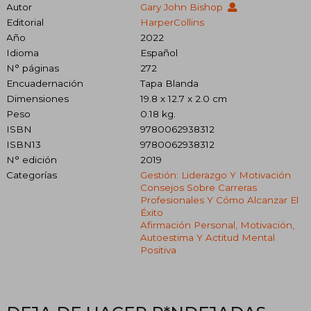
Autor
Gary John Bishop
Editorial
HarperCollins
Año
2022
Idioma
Español
N° páginas
272
Encuadernación
Tapa Blanda
Dimensiones
19.8 x 12.7 x 2.0 cm
Peso
0.18 kg.
ISBN
9780062938312
ISBN13
9780062938312
N° edición
2019
Categorías
Gestión: Liderazgo Y Motivación
Consejos Sobre Carreras
Profesionales Y Cómo Alcanzar El
Éxito
Afirmación Personal, Motivación,
Autoestima Y Actitud Mental
Positiva