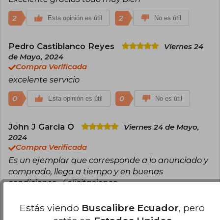
2
2
Esta opinión es útil
No es útil
Pedro Castiblanco Reyes
Viernes 24
de Mayo, 2024
Compra Verificada
excelente servicio
0
0
Esta opinión es útil
No es útil
John J Garcia O
Viernes 24 de Mayo,
2024
Compra Verificada
Es un ejemplar que corresponde a lo anunciado y
comprado, llega a tiempo y en buenas
condiciones... Felicitaciones
0
0
Esta opinión es útil
No es útil
Estás viendo
Buscalibre Ecuador
, pero