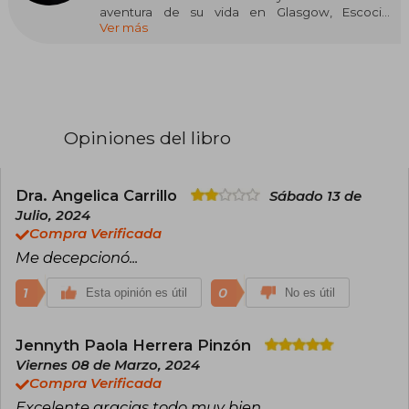
aventura de su vida en Glasgow, Escocia.
Ver más
Infancia difícil, juventud tejida de adversidades y
una vida a contramarea hicieron de Bishop una
persona de carácter duro, alguien que no teme
enfrentar sus problemas de frente y decir las
cosas tal como son. Pero no todo es crudo,
también existe una preparación profesional
impecable en el fondo, lo cual le ha permitido
Opiniones del libro
desarrollar una precisión quirúrgica para
encontrar las fibras más sensibles, trabajar con
ellas y demostrarte que puedas hacer una
diferencia positiva en este mundo.
Dra. Angelica Carrillo
Sábado 13 de
Julio, 2024
Compra Verificada
Me decepcionó...
1
0
Esta opinión es útil
No es útil
Jennyth Paola Herrera Pinzón
Viernes 08 de Marzo, 2024
Compra Verificada
Excelente gracias todo muy bien