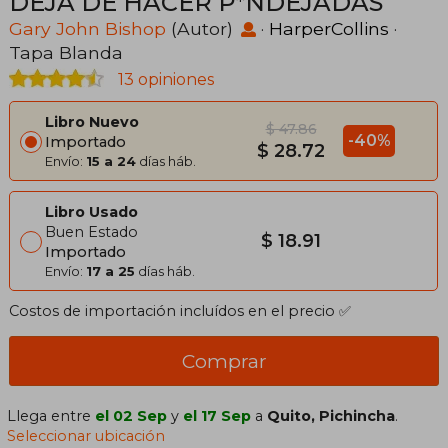
DEJA DE HACER P*NDEJADAS
Gary John Bishop
(Autor)
·
HarperCollins
·
Tapa Blanda
13 opiniones
Libro Nuevo
$ 47.86
-40%
Importado
$ 28.72
Envío:
15 a 24
días háb.
Libro Usado
Buen Estado
$ 18.91
Importado
Envío:
17 a 25
días háb.
Costos de importación incluídos en el precio ✅
Comprar
Llega entre
el 02 Sep
y
el 17 Sep
a
Quito, Pichincha
.
Seleccionar ubicación