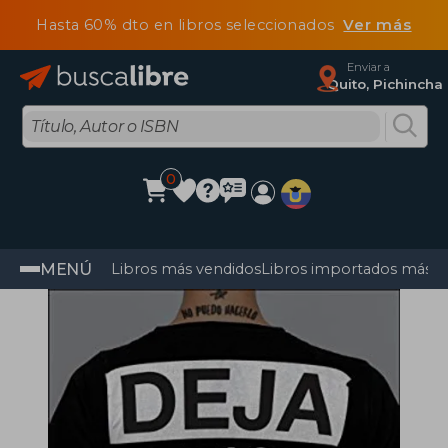
Hasta 60% dto en libros seleccionados
Ver más
Enviar a
Quito, Pichincha
0
MENÚ
Libros más vendidos
Libros importados más v