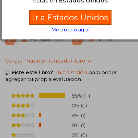
estás en
Estados Unidos
Gina Rivera
Viernes 05 de Julio, 2024
Compra Verificada
Ir a Estados Unidos
Excelente libro, muy directo, muy honesto y una
excelente cachetada para despertar
Me quedo aquí
0
0
Esta opinión es útil
No es útil
Cargar más opiniones del libro
¿Leíste este libro?
Inicia sesión
para poder
agregar tu propia evaluación
.
85% (11)
0% (0)
8% (1)
8% (1)
0% (0)