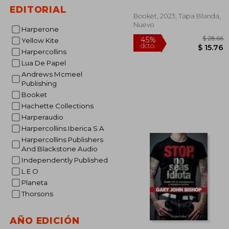
EDITORIAL
Booket, 2023, Tapa Blanda,
Nuevo
Harperone
Yellow Kite
Harpercollins
Lua De Papel
Andrews Mcmeel
Publishing
$
45%
Booket
dcto.
$ 
Hachette Collections
Harperaudio
Harpercollins Iberica S A
Harpercollins Publishers
And Blackstone Audio
Independently Published
L E O
Planeta
Thorsons
AÑO EDICIÓN