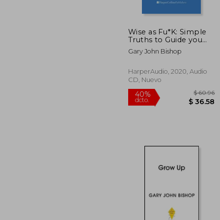
Wise as Fu*K: Simple
45%
Truths to Guide you
dcto.
$ 
Through the
Gary John Bishop
Sh*Tstorms of Life ()
(en Inglés)
HarperAudio, 2020, Audio
CD, Nuevo