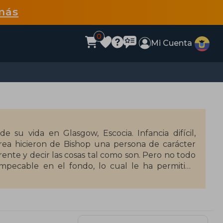
más
0
Mi Cuenta
su vida en Glasgow, Escocia. Infancia difícil,
rea hicieron de Bishop una persona de carácter
nte y decir las cosas tal como son. Pero no todo
impecable en el fondo, lo cual le ha permitido
ras más sensibles, trabajar con ellas y demostrarte