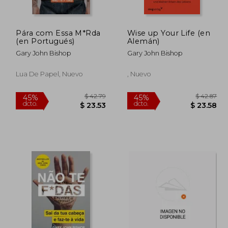
Pára com Essa M*Rda
Wise up Your Life (en
$ 50.15
$ 54.25
45%
40%
(en Portugués)
Alemán)
dcto.
dcto.
27.58
$ 29.84
Gary John Bishop
Gary John Bishop
Lua De Papel, Nuevo
, Nuevo