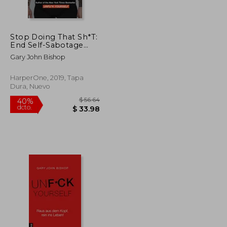
$ 45.99
$ 46.05
45%
dcto.
$ 25.30
$ 25.33
Stop Doing That Sh*T:
End Self-Sabotage
and Demand Your Life
Gary John Bishop
Back (en Inglés)
HarperOne, 2019, Tapa
Dura, Nuevo