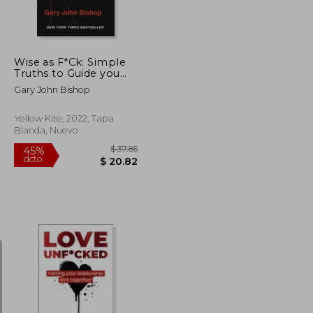
Wise as F*Ck: Simple
Truths to Guide you
Through the
Gary John Bishop
Sh*Tstorms in Life (en
Inglés)
Yellow Kite, 2022, Tapa
Blanda, Nuevo
$ 58.26
$ 37.85
45%