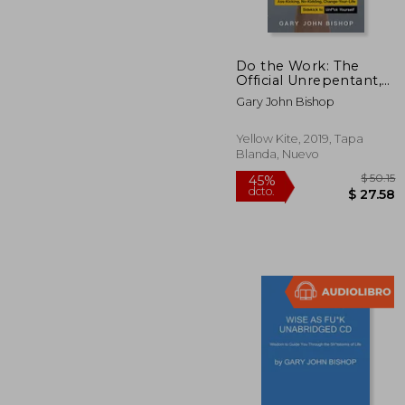
$
45%
dcto.
$ 
Do the Work: The
Official Unrepentant,
Ass-Kicking, No-
Gary John Bishop
Kidding, Change-Your-
Life Sidekick to Unf*Ck
Yourself (en Inglés)
Yellow Kite, 2019, Tapa
Blanda, Nuevo