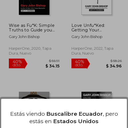
Wise as Fu*K: Simple
Love Unfu*Ked:
Truths to Guide you
Getting Your
Through the
Relationship Sh! T
Gary John Bishop
Gary John Bishop
Sh*Tstorms of Life
Together (Unfu*K
(Unfu*K Yourself) (en
Yourself) (en Inglés)
Inglés)
HarperOne, 2020, Tapa
HarperOne, 2022, Tapa
Dura, Nuevo
Dura, Nuevo
Estás viendo
Buscalibre Ecuador
, pero
estás en
Estados Unidos
 60.17
$ 56.91
40%
40%