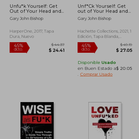
Unfu*k Yourself: Get
Unf*Ck Yourself: Get
Out of Your Head and
out of Your Head and
Into Your Life (en
Into Your Life (en
Gary John Bishop
Gary John Bishop
Inglés)
Inglés)
HarperOne, 2017, Tapa
Hachette Collections, 2021, 1
Dura, Nuevo
Edición, Tapa Blanda,
Nuevo
Disponible
Usado
en Buen Estado a
$ 20.05
.
Comprar Usado
 45.86
$ 44.37
45%
45%
dcto.
dcto.
25.22
$ 24.41