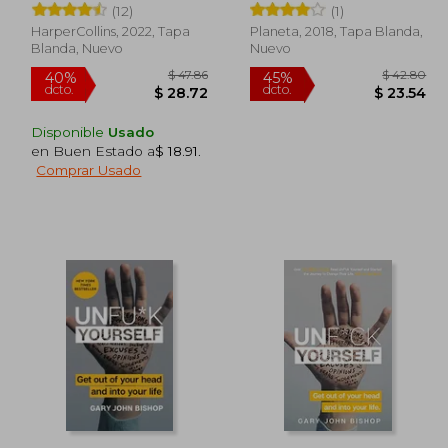
(12)
(1)
HarperCollins, 2022, Tapa
Planeta, 2018, Tapa Blanda,
Blanda, Nuevo
Nuevo
Disponible
Usado
en Buen Estado a
$ 18.91
.
Comprar Usado
 28.66
$ 47.86
40%
45%
dcto.
dcto.
15.76
$ 28.72