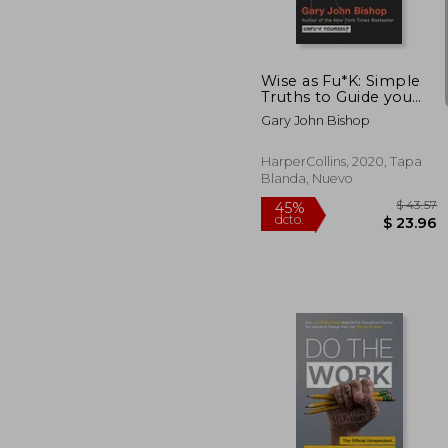
dcto.
$ 
Wise as Fu*K: Simple
Truths to Guide you
Through the
Gary John Bishop
Sh*Tstorms of Life (en
Inglés)
HarperCollins, 2020, Tapa
Blanda, Nuevo