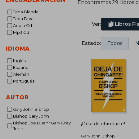
Encontramos 29 Libros 
Tapa Blanda
Tapa Dura
Ver:
Libros Fí
Audio Cd
Mp3 Cd
Estado:
Todos
N
IDIOMA
Inglés
Español
Alemán
Portugués
AUTOR
Gary John Bishop
Bishop Gary John
Bishop Joe Duehr Gary Grey
¡Deja de chingarte!
John
Gary John Bishop