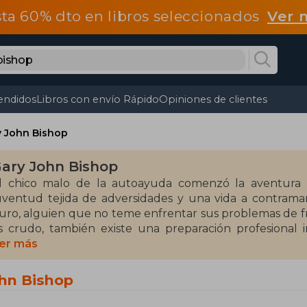
ta 60% dto en libros seleccionados
Ver 
endidos
Libros con envío Rápido
Opiniones de clientes
y John Bishop
ary John Bishop
l chico malo de la autoayuda comenzó la aventura de 
uventud tejida de adversidades y una vida a contrama
uro, alguien que no teme enfrentar sus problemas de fre
s crudo, también existe una preparación profesional 
esarrollar una precisión quirúrgica para encontrar las fib
er más
ue puedas hacer una diferencia positiva en este mundo.
ohn Bishop