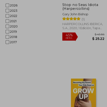
Stop no Seas Idiota
2026
(Harpercollins)
2023
Gary John Bishop
2022
(1)
2021
HARPERCOLLINS IBERICA,
2020
S.A., 2020, 1 Edición, Tapa
2019
Blanda, Nuevo
2018
2017
$
45%
dcto.
$ 