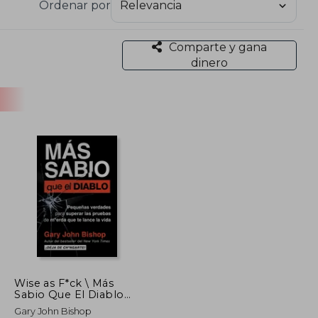
Ordenar por
Comparte y gana
dinero
Wise as F*ck \ Más
Sabio Que El Diablo
(Spanish Edition):
Gary John Bishop
Pequeñas Verdades