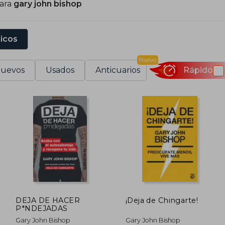
para
gary john bishop
sicos
Nuevo
uevos
Usados
Anticuarios
Rápido
DEJA DE HACER
¡Deja de Chingarte!
P*NDEJADAS
Gary John Bishop
Gary John Bishop