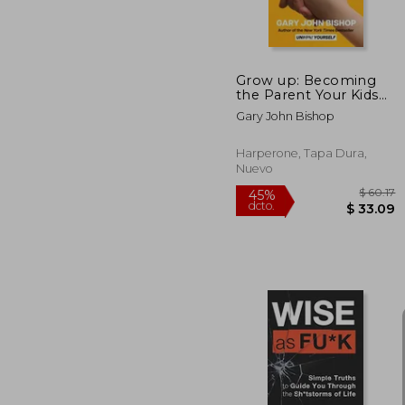
Grow up: Becoming
the Parent Your Kids
Deserve (en Inglés)
Gary John Bishop
Harperone, Tapa Dura,
Nuevo
$
45%