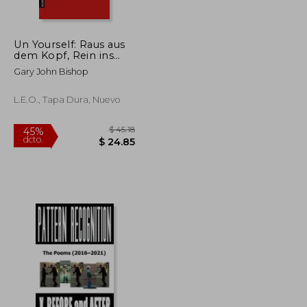
Un Yourself: Raus aus
$ 51.96
$ 56.64
40%
dem Kopf, Rein ins
dcto.
$ 31.18
$ 33.98
Leben! (en Alemán)
Gary John Bishop
L.E.O., Tapa Dura, Nuevo