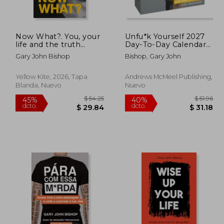
 43.57
$ 46.05
45%
45%
dcto.
dcto.
23.96
$ 25.33
Now What?. You, your
Unfu*k Yourself 2027
life and the truth
Day-To-Day Calendar
you've been avoiding
(en Inglés)
Gary John Bishop
Bishop, Gary John
(en Inglés)
Yellow Kite, 2026, Tapa
Andrews McMeel Publishing,
Blanda, Nuevo
Nuevo