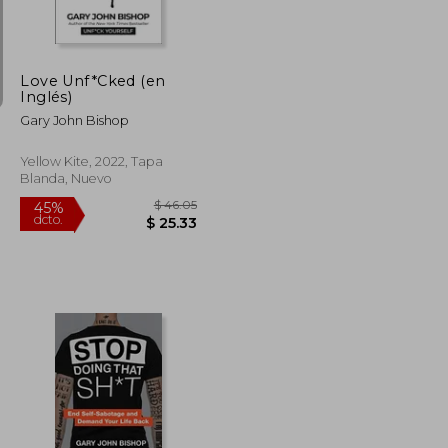
dcto.
$ 34.96
$ 20.82
Love Unf*Cked (en
Inglés)
Gary John Bishop
Yellow Kite, 2022, Tapa
Blanda, Nuevo