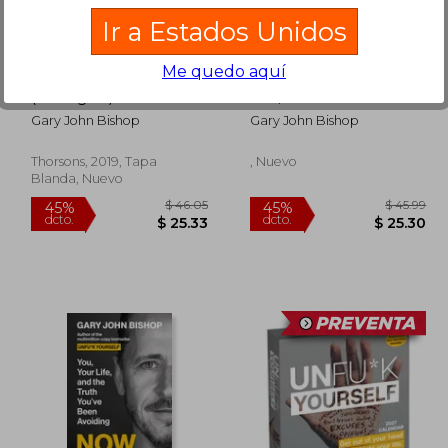
dcto.
dcto.
33.09
$ 34.15
Ir a Estados Unidos
Me quedo aquí
Stop Doing That Sh*T
Now What? You, Your
(en Inglés)
Life, and the Truth
You’Ve Been Avoiding
Gary John Bishop
Gary John Bishop
(en Inglés)
Thorsons, 2019, Tapa
, Nuevo
Blanda, Nuevo