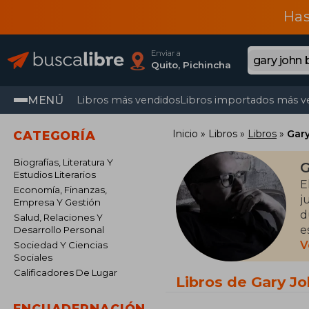
Has
Enviar a
Quito, Pichincha
MENÚ
Libros más vendidos
Libros importados más v
Inicio
Libros
Libros
Gar
CATEGORÍA
Biografías, Literatura Y
G
Estudios Literarios
E
Economía, Finanzas,
j
Empresa Y Gestión
d
Salud, Relaciones Y
e
Desarrollo Personal
d
V
Sociedad Y Ciencias
Sociales
q
Calificadores De Lugar
Libros de Gary J
ENCUADERNACIÓN