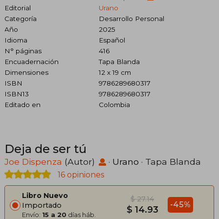
Editorial
Urano
Categoría
Desarrollo Personal
Año
2025
Idioma
Español
N° páginas
416
Encuadernación
Tapa Blanda
Dimensiones
12 x 19 cm
ISBN
9786289680317
ISBN13
9786289680317
Editado en
Colombia
Deja de ser tú
Joe Dispenza
(Autor)
·
Urano
· Tapa Blanda
16 opiniones
Libro Nuevo
$ 27.14
-45%
Importado
$ 14.93
Envío:
15 a 20
días háb.