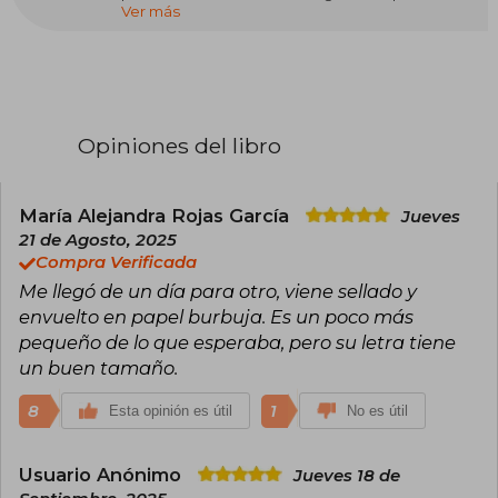
Ver más
en neurología, neurociencia, bioquímica y
biología celular. Empezó a estudiar el
funcionamiento de la mente humana cuando,
tras lesionarse varias vértebras, volvió a caminar
contra todo pronóstico y sin someterse a
cirugía.
Opiniones del libro
Hoy viaja por todo el mundo enseñando a la
gente utilizar los últimos descubrimientos en
neurociencia y física cuántica para crear una
vida más sana y feliz. Joe Dispenza, que se dio a
María Alejandra Rojas García
Jueves
conocer a raíz de su aparición en el premiado
21 de Agosto, 2025
documental “¿Y tú qué sabes?”, es autor de los
Compra Verificada
superventas “Deja de ser tú” y “El placebo eres
Me llegó de un día para otro, viene sellado y
tú”.
envuelto en papel burbuja. Es un poco más
pequeño de lo que esperaba, pero su letra tiene
un buen tamaño.
8
1
Esta opinión es útil
No es útil
Usuario Anónimo
Jueves 18 de