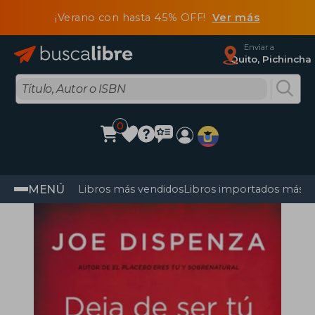
¡Verano con hasta 45% OFF!
Ver más
Enviar a
Quito, Pichincha
0
MENÚ
Libros más vendidos
Libros importados más v