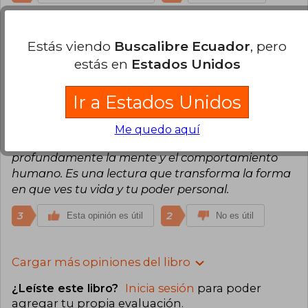
Juan Carlos Cardona Trujillo
Martes 11
Estás viendo
Buscalibre Ecuador
, pero
de Noviembre, 2025
Compra Verificada
estás en
Estados Unidos
“Deja de ser tú” es un excelente libro que te guía
en el proceso de sanar y reconectar contigo
Ir a Estados Unidos
mismo. Lo que más me gustó es que no solo te
dice qué hacer, sino que también te explica por
Me quedo aquí
qué y para qué, ayudándote a comprender
profundamente la mente y el comportamiento
humano. Es una lectura que transforma la forma
en que ves tu vida y tu poder personal.
3
2
Esta opinión es útil
No es útil
Cargar más opiniones del libro
¿Leíste este libro?
Inicia sesión
para poder
agregar tu propia evaluación
.