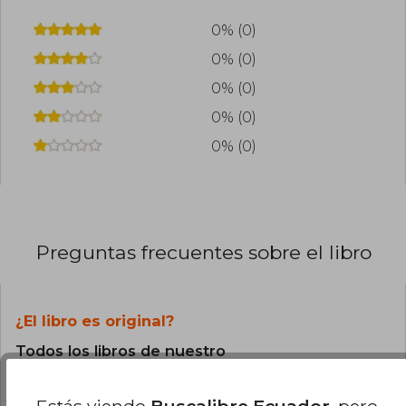
0% (0)
0% (0)
0% (0)
0% (0)
0% (0)
Preguntas frecuentes sobre el libro
¿El libro es original?
Todos los libros de nuestro
catálogo son Originales.