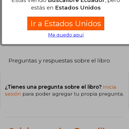
Estás viendo
Buscalibre Ecuador
, pero
¿En qué Idioma está escrito el
estás en
Estados Unidos
libro?
El libro está escrito en Inglés.
Ir a Estados Unidos
Me quedo aquí
Preguntas y respuestas sobre el libro
¿Tienes una pregunta sobre el libro?
Inicia
sesión
para poder agregar tu propia pregunta.