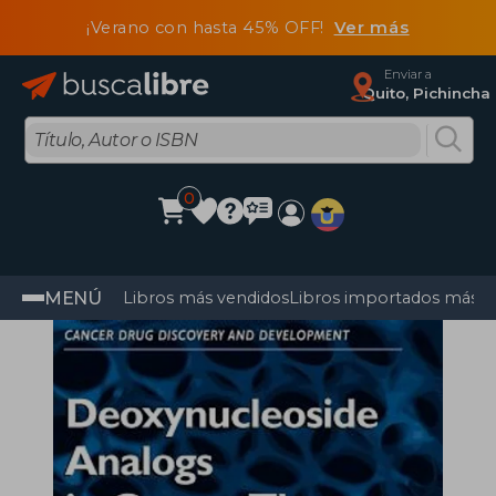
¡Verano con hasta 45% OFF!
Ver más
Enviar a
Quito, Pichincha
0
MENÚ
Libros más vendidos
Libros importados más v