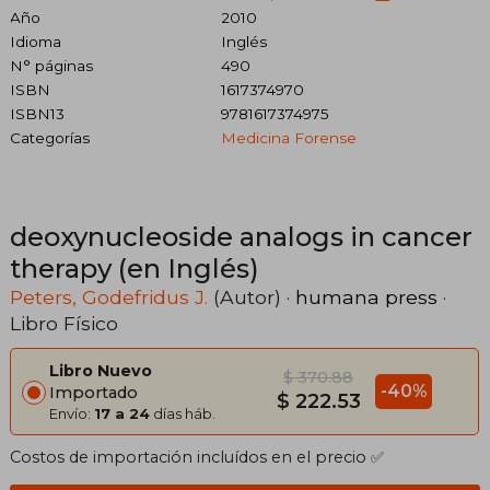
Año
2010
Idioma
Inglés
N° páginas
490
ISBN
1617374970
ISBN13
9781617374975
Categorías
Medicina Forense
deoxynucleoside analogs in cancer
therapy (en Inglés)
Peters, Godefridus J.
(Autor) ·
humana press
·
Libro Físico
Libro Nuevo
$ 370.88
-40%
Importado
$ 222.53
Envío:
17 a 24
días háb.
Costos de importación incluídos en el precio ✅