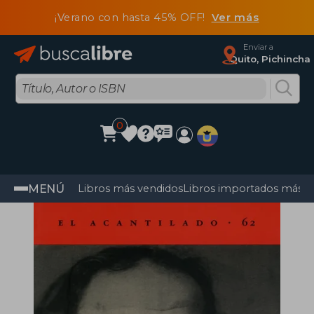
¡Verano con hasta 45% OFF!
Ver más
Enviar a
Quito, Pichincha
0
MENÚ
Libros más vendidos
Libros importados más v