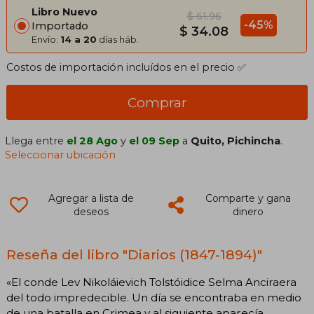
Libro Nuevo
$ 61.96
-45%
Importado
$ 34.08
Envío:
14 a 20
días háb.
Costos de importación incluídos en el precio ✅
Comprar
Llega entre
el 28 Ago
y
el 09 Sep
a
Quito, Pichincha
.
Seleccionar ubicación
Agregar a lista de
Comparte y gana
deseos
dinero
Reseña del libro "Diarios (1847-1894)"
«El conde Lev Nikoláievich Tolstóidice Selma Anciraera
del todo impredecible. Un día se encontraba en medio
de una batalla en Crimea y al siguiente aparecía