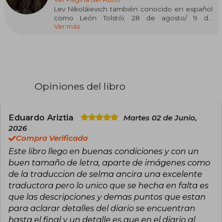
Lev Nikoláievich también conocido en español
como León Tolstói; 28 de agosto/ 9 de
Ver más
septiembre de 1828- Astápovo, en la actualidad
Lev Tolstói, provincia de Lípetsk, 7 de
noviembre/ 20 de noviembre de 1910) fue un
novelista ruso, considerado uno de los
escritores más importantes de la literatura
mundial. Su infancia estuvo marcada por la
temprana pérdida de sus padres, lo que le llevó
Opiniones del libro
a ser criado por sus tías.
Desde joven, Tolstói mostró una inusitada
inquietud intelectual y visión crítica hacia la
Eduardo Ariztia
Martes 02 de Junio,
educación tradicional, abandonando sus
2026
estudios de educación tradicional,
Compra Verificada
abandonando los estudios universitarios en
Este libro llego en buenas condiciones y con un
Derecho y Lenguas Orientales en la Universidad
de Kazan tras no encontrar sentido alguno a
buen tamaño de letra, aparte de imágenes como
ellos.
de la traduccion de selma ancira una excelente
traductora pero lo unico que se hecha en falta es
Sus dos obras más famosas, Guerra y paz y Ana
que las descripciones y demas puntos que estan
Karénina, están consideradas como la cúspide
del realismo ruso, junto a obras de Fiódor
para aclarar detalles del diario se encuentran
Dostoyevski. Recibió múltiples nominaciones
hasta el final y un detalle es que en el diario al