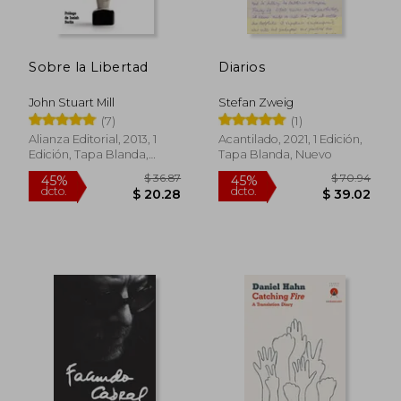
$ 49.80
$ 54.
45%
40%
dcto.
dcto.
$ 27.39
$ 32.
Sobre la Libertad
Diarios
John Stuart Mill
Stefan Zweig
(7)
(1)
Alianza Editorial, 2013, 1
Acantilado, 2021, 1 Edición,
Edición, Tapa Blanda,
Tapa Blanda, Nuevo
Nuevo