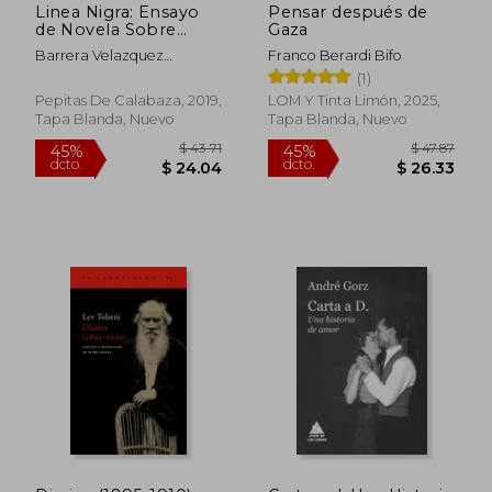
Linea Nigra: Ensayo
Pensar después de
de Novela Sobre
Gaza
Embarazos y
Barrera Velazquez
Franco Berardi Bifo
Terremotos
Jazmina
(1)
Pepitas De Calabaza, 2019,
LOM Y Tinta Limón, 2025,
Tapa Blanda, Nuevo
Tapa Blanda, Nuevo
$ 60.89
$ 70.
40%
40%
dcto.
dcto.
$ 36.53
$ 42.