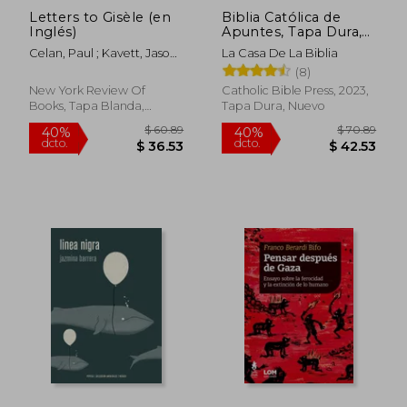
Letters to Gisèle (en
Biblia Católica de
Inglés)
Apuntes, Tapa Dura,
Tela, Azul
Celan, Paul ; Kavett, Jason ;
La Casa De La Biblia
Badiou, Bertrand
(8)
New York Review Of
Catholic Bible Press, 2023,
Books, Tapa Blanda,
Tapa Dura, Nuevo
Nuevo
$ 23.76
$ 45.
45%
45%
dcto.
dcto.
$ 13.07
$ 25.