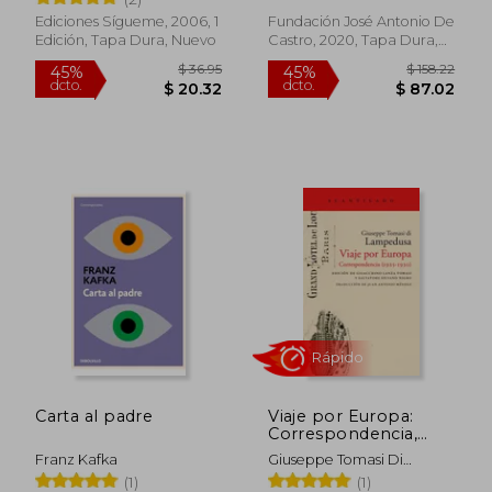
Pacífico sur
Fern&Aacute;Ndez De
Ediciones Sígueme, 2006, 1
Fundación José Antonio De
Quir&Oacute;S; Diego
Edición, Tapa Dura, Nuevo
Castro, 2020, Tapa Dura,
Prado De
Usado
$ 43.
45%
dcto.
$ 13.50
$ 24.
Carta al padre
Viaje por Europa:
Correspondencia,
1925-1930
Franz Kafka
Giuseppe Tomasi Di
Lampedusa
(1)
(1)