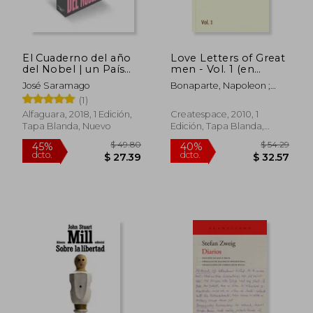
dcto.
dcto.
$ 32.43
$ 45.
El Cuaderno del año
Love Letters of Great
del Nobel | un País
men - Vol. 1 (en
Levantado en Alegría
Inglés)
José Saramago
Bonaparte, Napoleon ;
Byron, Lord George
(1)
Gordon ; Churchill, Winston
Alfaguara, 2018, 1 Edición,
Createspace, 2010, 1
Tapa Blanda, Nuevo
Edición, Tapa Blanda,
Nuevo