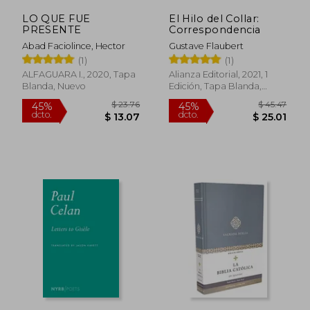
LO QUE FUE
El Hilo del Collar:
PRESENTE
Correspondencia
Abad Faciolince, Hector
Gustave Flaubert
(1)
(1)
ALFAGUARA I., 2020, Tapa
Alianza Editorial, 2021, 1
Blanda, Nuevo
Edición, Tapa Blanda,
Nuevo
$ 50.84
$ 39.
40%
45%
dcto.
dcto.
$ 30.50
$ 21.