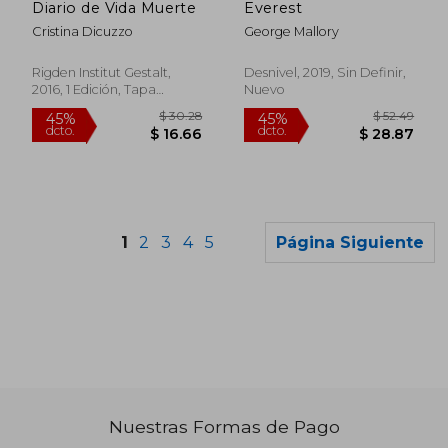
Diario de Vida Muerte
Everest
Cristina Dicuzzo
George Mallory
Rigden Institut Gestalt,
Desnivel, 2019, Sin Definir,
2016, 1 Edición, Tapa
Nuevo
Blanda, Nuevo
Rápido
1
2
3
4
5
Página Siguiente
$ 31.70
45%
dcto.
$ 17.43
$ 20.
Nuestras Formas de Pago