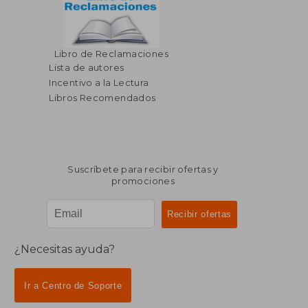
$ 30.28
$ 52.
Libro de Reclamaciones
45%
45%
dcto.
dcto.
$ 16.66
$ 28.
Lista de autores
Incentivo a la Lectura
Libros Recomendados
Suscríbete para recibir ofertas y
promociones
¿Necesitas ayuda?
Ir a Centro de Soporte