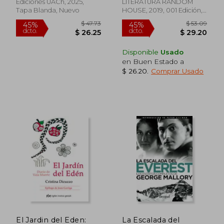
Ediciones UACh, 2025,
LITERATURA RANDOM
Tapa Blanda, Nuevo
HOUSE, 2019, 001 Edición,
Tapa Blanda, Nuevo
Disponible
Usado
en Buen Estado a
$ 26.20
.
Comprar Usado
$ 36.95
$ 158.
45%
45%
dcto.
dcto.
$ 20.32
$ 87.
El Jardin del Eden:
La Escalada del