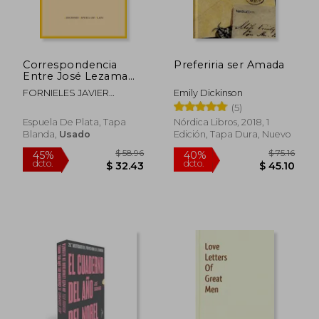
Correspondencia
Preferiria ser Amada
Entre José Lezama
Lima y María
FORNIELES JAVIER
Emily Dickinson
Zambrano y Entre
ANDALUCIA
(5)
María Zambrano y
María Luisa Bautista
Espuela De Plata, Tapa
Nórdica Libros, 2018, 1
Blanda,
Usado
Edición, Tapa Dura, Nuevo
$ 58.96
$ 75
45%
40%