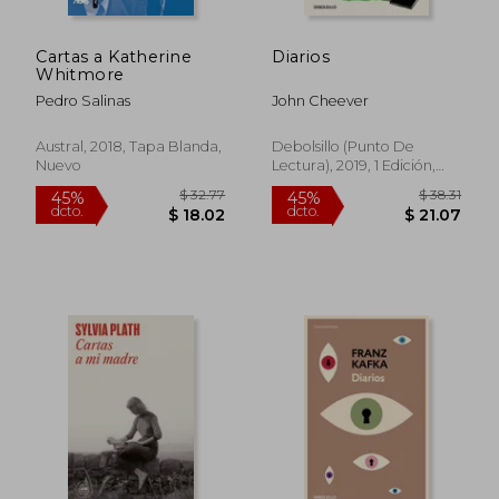
Cartas a Katherine
Diarios
Whitmore
Pedro Salinas
John Cheever
Austral, 2018, Tapa Blanda,
Debolsillo (Punto De
Nuevo
Lectura), 2019, 1 Edición,
$ 60.20
$ 40.
45%
45%
Tapa Blanda, Nuevo
dcto.
dcto.
$ 33.11
$ 22.