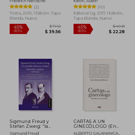
Friedrich Nietzsche
Kleon, Austin
(2)
(10)
Trotta, 2010, 1 Edición, Tapa
Editorial Gg, 2017, 1 Edición,
Blanda, Nuevo
Tapa Blanda, Nuevo
$ 89.09
45%
dcto.
$ 49.00
$ 22.
Sigmund Freud y
CARTAS A UN
Stefan Zweig: “la
GINECÓLOGO (En
Invisible Lucha por el
papel)
Sigmund Freud
ALBERTO SALAMANCA