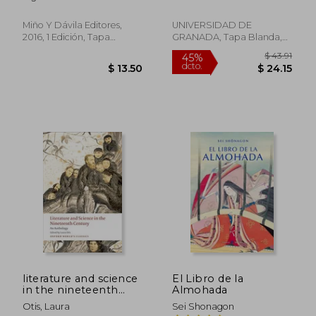
Alma”: Epistolario
BALLESTEROS
Completo 1908-1939
Miño Y Dávila Editores,
UNIVERSIDAD DE
2016, 1 Edición, Tapa
GRANADA, Tapa Blanda,
Blanda, Nuevo
Usado
$ 65.91
$ 53.
45%
45%
dcto.
dcto.
$ 36.25
$ 29.
literature and science
El Libro de la
in the nineteenth
Almohada
century,an anthology
Otis, Laura
Sei Shonagon
(en Inglés)