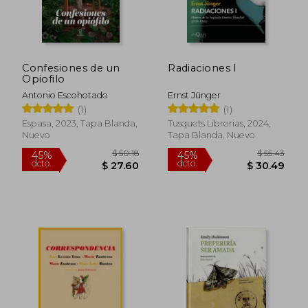
Confesiones de un
Radiaciones I
Opiofilo
Antonio Escohotado
Ernst Jünger
(1)
(1)
Espasa, 2023, Tapa Blanda,
Tusquets Librerias, 2024,
Nuevo
Tapa Blanda, Nuevo
$ 50.18
$ 55.
45%
45%
dcto.
dcto.
$ 27.60
$ 30.