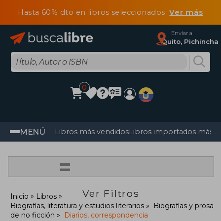
Hasta 60% dto en libros seleccionados
Ver más
Enviar a
Quito, Pichincha
0
MENÚ
Libros más vendidos
Libros importados más v
=
Ver Filtros
Inicio
Libros
Biografías, literatura y estudios literarios
Biografías y prosa
de no ficción
Diarios, correspondencia