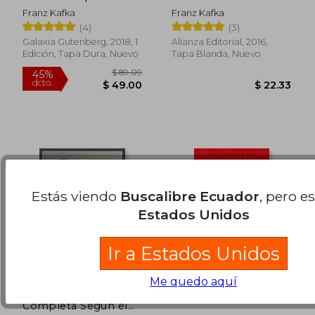
Franz Kafka
Franz Kafka
$ 48.42
$ 60
45%
45%
(4)
(3)
dcto.
dcto.
$ 26.63
$ 33.
Galaxia Gutenberg, 2018, 1
Alianza Editorial, 2016,
Edición, Tapa Dura, Nuevo
Tapa Blanda, Nuevo
Estás viendo
Buscalibre Ecuador
, pero e
Estados Unidos
Ir a Estados Unidos
Me quedo aquí
Diario Íntimo: Edición
Una Leve Exageración
Completa Según el