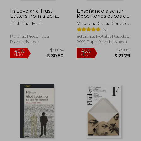
In Love and Trust:
Enseñando a sentir.
Letters from a Zen
Repertorios éticos en
Master (en Inglés)
la ficción infantil
Thich Nhat Hanh
Macarena García González
(4)
Parallax Press, Tapa
Ediciones Metales Pesados,
Blanda, Nuevo
2021, Tapa Blanda, Nuevo
$ 35.
45%
dcto.
$ 30.40
$ 19.