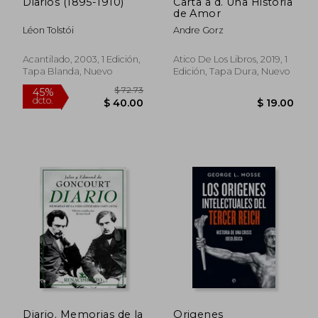
Diarios (1895-1910)
Carta a d. Una Historia
de Amor
Léon Tolstói
Andre Gorz
Acantilado, 2003, 1 Edición,
Atico De Los Libros, 2019, 1
Tapa Blanda, Nuevo
Edición, Tapa Dura, Nuevo
$ 43.71
$ 47.
45%
45%
dcto.
dcto.
$ 24.04
$ 26.
Diario. Memorias de la
Origenes