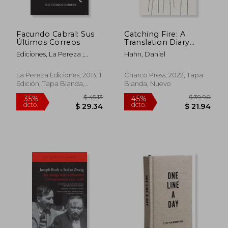
Facundo Cabral: Sus
Catching Fire: A
$ 36.87
$ 70.
45%
45%
Últimos Correos
Translation Diary
dcto.
dcto.
$ 20.28
$ 39.
(Untranslated Series)
Ediciones, La Pereza ;
Hahn, Daniel
(en Inglés)
Cabral, Facundo
La Pereza Ediciones, 2013, 1
Charco Press, 2022, Tapa
Edición, Tapa Blanda,
Blanda, Nuevo
Nuevo