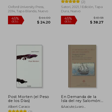
(2)
Oxford University Press,
Satori, 2021, 1 Edición, Tapa
2014, Tapa Blanda, Nuevo
Dura, Nuevo
$ 71.92
$ 40.
45%
45%
dcto.
dcto.
$ 39.56
$ 22.
Post Morten (el Peso
En Demanda de la
de los Días)
Isla del rey Salomón:
Navegantes
Albert Caraco
&Aacute;Lvaro
Olvidados por el
Menda&Ntilde;A De; Pedro
(2)