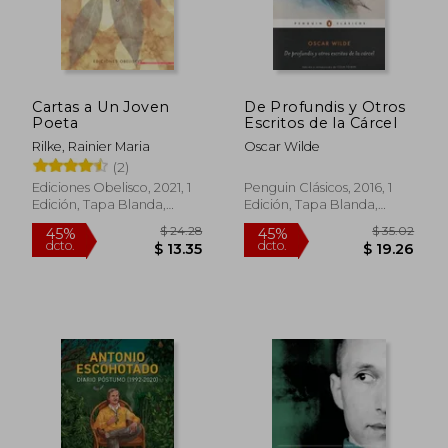
Cartas a Un Joven
De Profundis y Otros
Poeta
Escritos de la Cárcel
Rilke, Rainier Maria
Oscar Wilde
(2)
Ediciones Obelisco, 2021, 1
Penguin Clásicos, 2016, 1
Edición, Tapa Blanda,
Edición, Tapa Blanda,
Nuevo
Nuevo
$ 24.28
$ 35.
45%
45%
dcto.
dcto.
$ 13.35
$ 19.