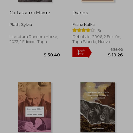
Cartas a mi Madre
Diarios
Plath, Sylvia
Franz Kafka
(5)
Literatura Random House,
Debolsillo, 2006, 2 Edición,
2023, 1 Edición, Tapa
Tapa Blanda, Nuevo
Blanda, Nuevo
$ 32.77
$ 38
45%
45%
dcto.
dcto.
$ 18.02
$ 21.