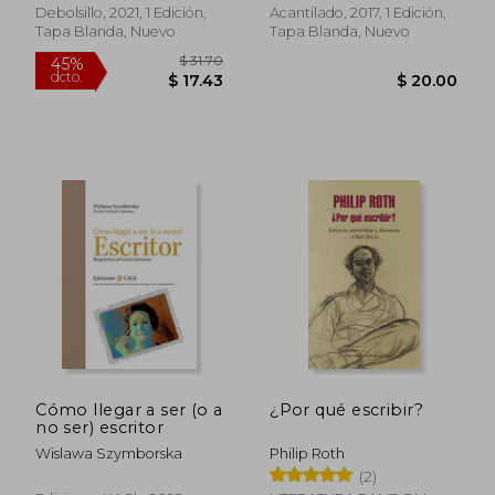
Debolsillo, 2021, 1 Edición,
Acantilado, 2017, 1 Edición,
Tapa Blanda, Nuevo
Tapa Blanda, Nuevo
$ 44.00
$ 69.
45%
45%
dcto.
dcto.
$ 24.20
$ 38.
Cómo llegar a ser (o a
¿Por qué escribir?
no ser) escritor
Wislawa Szymborska
Philip Roth
(2)