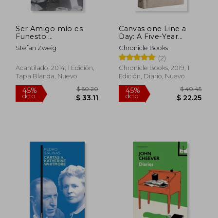
Ser Amigo mío es
Canvas one Line a
Funesto:
Day: A Five-Year
Correspondencia,
Memory Journal: A
Stefan Zweig
Chronicle Books
1927-1938
Five Year Memory
$ 45.13
$ 39.
35%
45%
(2)
Book (en Inglés)
dcto.
dcto.
$ 29.34
$ 21.
Acantilado, 2014, 1 Edición,
Chronicle Books, 2019, 1
Tapa Blanda, Nuevo
Edición, Diario, Nuevo