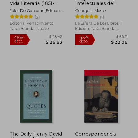
Vida Literaria (1851-
Intelectuales del
1870)
Tercer Reich
Jules De Goncourt,Edmond
George L. Mosse
De Goncourt
(2)
(1)
Editorial Renacimiento,
La Esfera De Los Libros, 1
Tapa Blanda, Nuevo
Edición, Tapa Blanda,
Nuevo
The Daily Henry David
Correspondencia
$ 72.73
45%