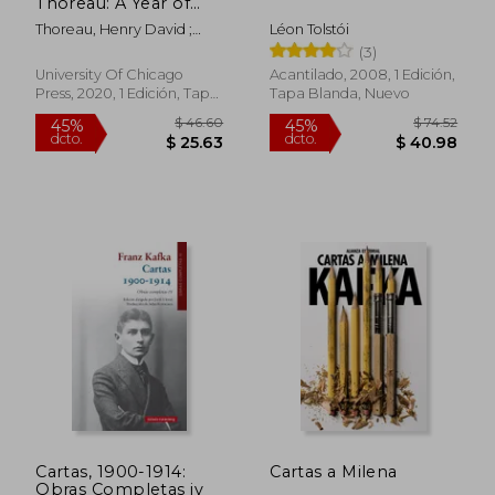
Thoreau: A Year of
dcto.
$ 40.00
$ 19.
Quotes From the
Thoreau, Henry David ;
Léon Tolstói
man who Lived in
Walls, Laura Dassow ; Walls,
(3)
Season (en Inglés)
Laura Dassow
University Of Chicago
Acantilado, 2008, 1 Edición,
Press, 2020, 1 Edición, Tapa
Tapa Blanda, Nuevo
Blanda, Nuevo
Cartas, 1900-1914:
Cartas a Milena
Obras Completas iv