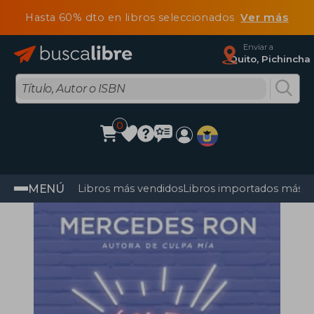
Hasta 60% dto en libros seleccionados
Ver más
Enviar a
Quito, Pichincha
0
MENÚ
Libros más vendidos
Libros importados más v