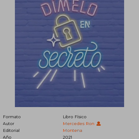
Formato
Libro Físico
Autor
Mercedes Ron
Editorial
Montena
Año
2021