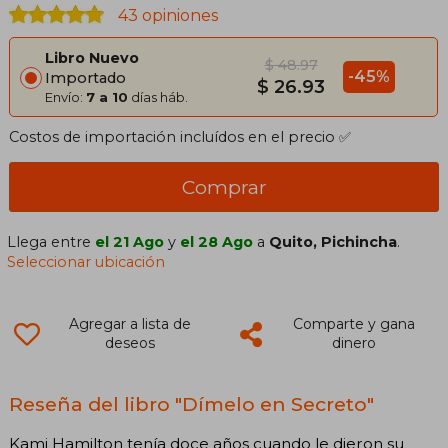
43 opiniones
Libro Nuevo
$ 48.97
-45%
Importado
$ 26.93
Envío:
7 a 10
días háb.
Costos de importación incluídos en el precio ✅
Comprar
Llega entre
el 21 Ago
y
el 28 Ago
a
Quito, Pichincha
.
Seleccionar ubicación
Agregar a lista de
Comparte y gana
deseos
dinero
Reseña del libro "Dímelo en Secreto"
Kami Hamilton tenía doce años cuando le dieron su