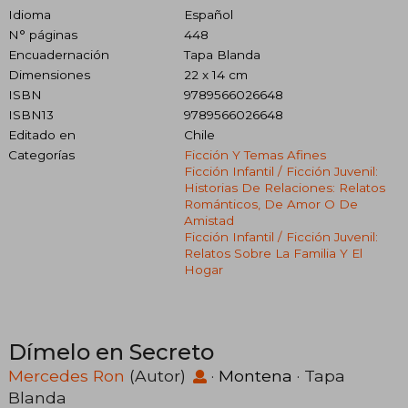
Idioma
Español
N° páginas
448
Encuadernación
Tapa Blanda
Dimensiones
22 x 14 cm
ISBN
9789566026648
ISBN13
9789566026648
Editado en
Chile
Categorías
Ficción Y Temas Afines
Ficción Infantil / Ficción Juvenil:
Historias De Relaciones: Relatos
Románticos, De Amor O De
Amistad
Ficción Infantil / Ficción Juvenil:
Relatos Sobre La Familia Y El
Hogar
Dímelo en Secreto
Mercedes Ron
(Autor)
·
Montena
· Tapa
Blanda