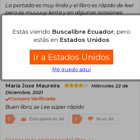
La portada es muy linda y el libro es rápido de leer
pero es muuuuy lenta y en algunas ocasiones
aburrida los personajes son fáciles de olvidar no
es un libro que te dejará marcada ni nada, lo que
Estás viendo
Buscalibre Ecuador
, pero
no me gusto particularmente es que la
estás en
Estados Unidos
protagonista no sabe lo que quiere y uno como
lector está clarísimo con quien se tiene que
Ir a Estados Unidos
quedar desde el día 1
1
0
Esta opinión es útil
No es útil
Me quedo aquí
María Jose Maureira
Miércoles 22 de
Diciembre, 2021
Compra Verificada
Buen libro, se Lee súper rápido
1
1
Esta opinión es útil
No es útil