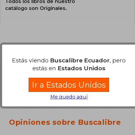
Todos los libros de nuestro
catálogo son Originales.
Preguntas y respuestas sobre el libro
Estás viendo
Buscalibre Ecuador
, pero
estás en
Estados Unidos
¿Tienes una pregunta sobre el libro?
Inicia
Ir a Estados Unidos
sesión
para poder agregar tu propia pregunta.
Me quedo aquí
Opiniones sobre Buscalibre