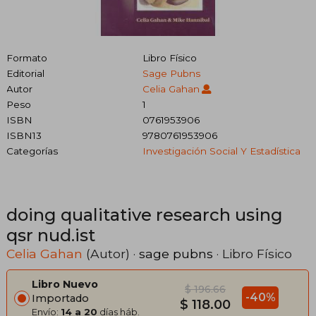
Formato
Libro Físico
Editorial
Sage Pubns
Autor
Celia Gahan
Peso
1
ISBN
0761953906
ISBN13
9780761953906
Categorías
Investigación Social Y Estadística
doing qualitative research using
qsr nud.ist
Celia Gahan
(Autor) ·
sage pubns
· Libro Físico
Libro Nuevo
$ 196.66
-40%
Importado
$ 118.00
Envío:
14 a 20
días háb.