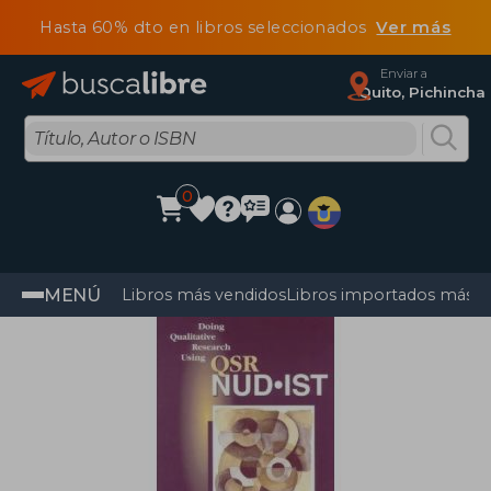
Hasta 60% dto en libros seleccionados
Ver más
Enviar a
Quito, Pichincha
0
MENÚ
Libros más vendidos
Libros importados más v