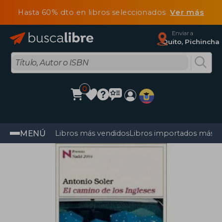
Hasta 60% dto en libros seleccionados
Ver más
Enviar a
Quito, Pichincha
0
MENÚ
Libros más vendidos
Libros importados más v