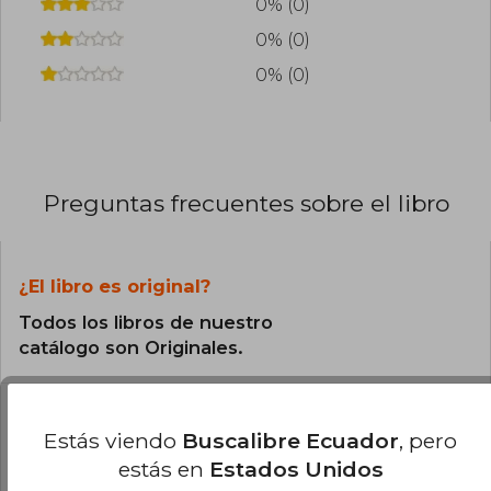
0% (0)
0% (0)
0% (0)
Preguntas frecuentes sobre el libro
¿El libro es original?
Todos los libros de nuestro
catálogo son Originales.
¿En qué Idioma está escrito el
libro?
Estás viendo
Buscalibre Ecuador
, pero
estás en
Estados Unidos
El libro está escrito en Español.