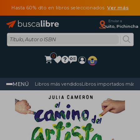
Hasta 60% dto en libros seleccionados
Ver más
Enviar a
Quito, Pichincha
0
MENÚ
Libros más vendidos
Libros importados más v