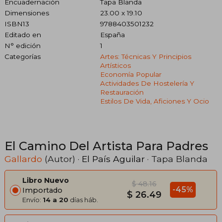
Encuadernación
Tapa Blanda
Dimensiones
23.00 x 19.10
ISBN13
9788403501232
Editado en
España
N° edición
1
Categorías
Artes: Técnicas Y Principios
Artísticos
Economía Popular
Actividades De Hostelería Y
Restauración
Estilos De Vida, Aficiones Y Ocio
El Camino Del Artista Para Padres
Gallardo
(Autor) ·
El País Aguilar
· Tapa Blanda
Libro Nuevo
$ 48.16
-45%
Importado
$ 26.49
Envío:
14 a 20
días háb.