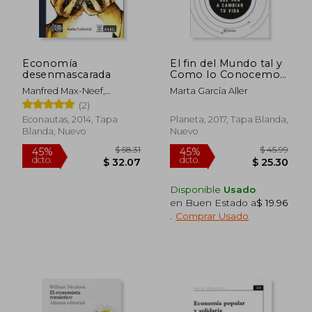
Economía
El fin del Mundo tal y
desenmascarada
Como lo Conocemos:
Las Grandes
Manfred Max-Neef,
Marta García Aller
Innovaciones que van
Antonio Elizalde, Martín
(2)
a Cambiar tu Vida
Hopenhayn
Econautas, 2014, Tapa
Planeta, 2017, Tapa Blanda,
Blanda, Nuevo
Nuevo
Disponible
Usado
en Buen Estado a
$ 19.96
.
Comprar Usado
$ 58.31
$ 45.
45%
45%