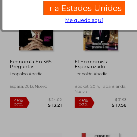
Ir a Estados Unidos
Me quedo aquí
Economía En 365
El Economista
Preguntas
Esperanzado
Leopoldo Abadía
Leopoldo Abadía
Espasa, 2013, Nuevo
Booket, 2014, Tapa Blanda,
Nuevo
$ 36.29
$ 35
45%
45%
dcto.
dcto.
$ 19.96
$ 19.