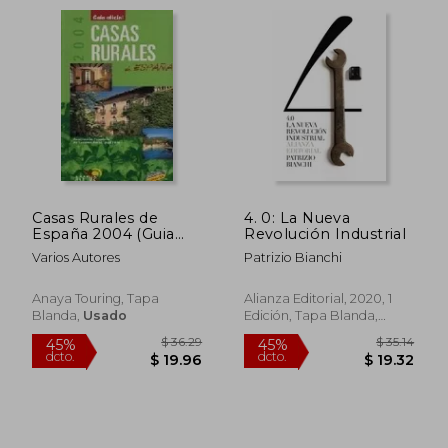
$ 37.94
$ 36.
45%
45%
dcto.
dcto.
$ 20.86
$ 19.
Casas Rurales de
4. 0: La Nueva
España 2004 (Guia
Revolución Industrial
Oficial)
Varios Autores
Patrizio Bianchi
Anaya Touring, Tapa
Alianza Editorial, 2020, 1
Blanda,
Usado
Edición, Tapa Blanda,
Nuevo