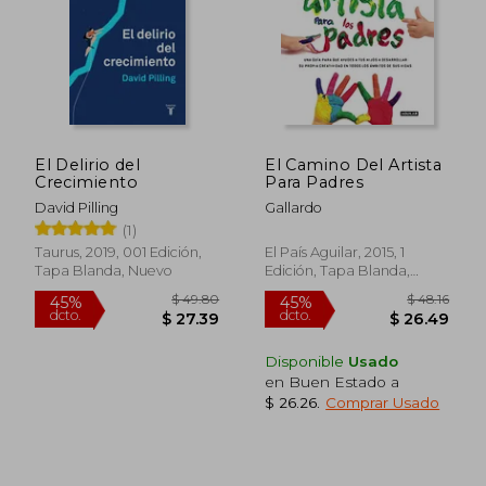
$ 36.87
$ 20.
45%
28%
dcto.
dcto.
$ 20.28
$ 14.
El Delirio del
El Camino Del Artista
Crecimiento
Para Padres
David Pilling
Gallardo
(1)
Taurus, 2019, 001 Edición,
El País Aguilar, 2015, 1
Tapa Blanda, Nuevo
Edición, Tapa Blanda,
Nuevo
Disponible
Usado
en Buen Estado a
$ 26.26
.
Comprar Usado