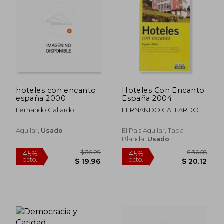
hoteles con encanto
Hoteles Con Encanto
españa 2000
España 2004
Fernando Gallardo
FERNANDO GALLARDO
Rodríguez
RODRIGUEZ
Aguilar,
Usado
El Pais Aguilar, Tapa
Blanda,
Usado
$ 44.37
$ 34.