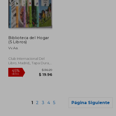
$ 55.02
$ 36.
40%
45%
dcto.
dcto.
Biblioteca del Hogar
$ 33.01
$ 19.
(5 Libros)
Vv.Aa.
Club Internacional Del
Libro, Madrid,, Tapa Dura,
Usado
1
2
3
4
5
Página Siguiente