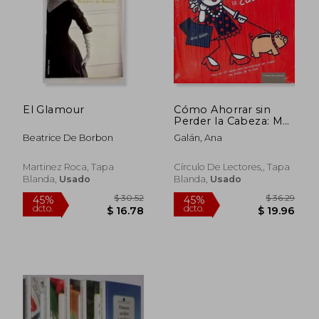
$ 85.30
$ 50.
45%
45%
dcto.
dcto.
$ 46.91
$ 27.
El Glamour
Cómo Ahorrar sin
Perder la Cabeza: Más
de 100 Ideas Para
Beatrice De Borbon
Galán, Ana
Economizar en Todas
las Áreas de tu Vida.
Martinez Roca, Tapa
Círculo De Lectores,, Tapa
Blanda,
Usado
Blanda,
Usado