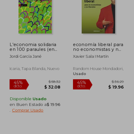
$ 36.29
$ 36.
45%
45%
dcto.
dcto.
$ 19.96
$ 19.
L'economia solidaria
economía liberal para
en 100 paraules (en
no economistas y no
Catalán)
liberales
Jordi García Jané
Xavier Sala I Martín
Icaria, Tapa Blanda, Nuevo
Random House Mondadori,
Usado
Disponible
Usado
en Buen Estado a
$ 19.96
.
Comprar Usado