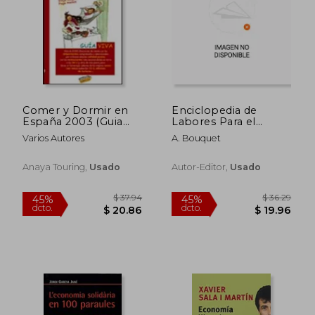
$ 36.29
$ 55.
45%
45%
dcto.
dcto.
$ 19.96
$ 30.
Comer y Dormir en
Enciclopedia de
España 2003 (Guia
Labores Para el
Viva)
Hogar
Varios Autores
A. Bouquet
Anaya Touring,
Usado
Autor-Editor,
Usado