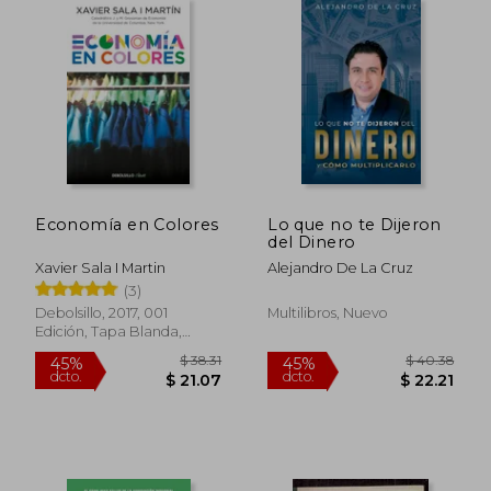
Economía en Colores
Lo que no te Dijeron
del Dinero
Xavier Sala I Martin
Alejandro De La Cruz
(3)
Debolsillo, 2017, 001
Multilibros, Nuevo
Edición, Tapa Blanda,
Nuevo
$ 43.27
$ 39.
45%
45%
dcto.
dcto.
$ 23.80
$ 21.