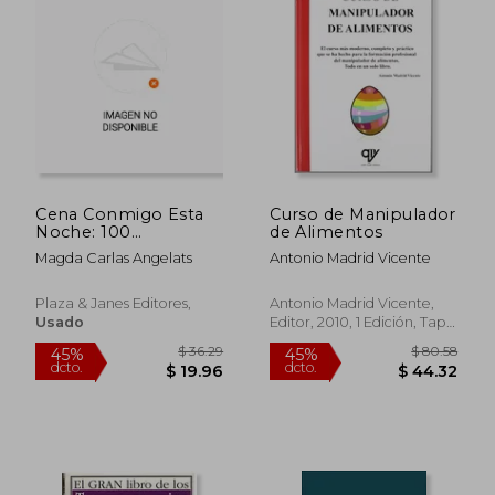
Cena Conmigo Esta
Curso de Manipulador
Noche: 100
de Alimentos
Restaurantes de
Magda Carlas Angelats
Antonio Madrid Vicente
Barcelona
Plaza & Janes Editores,
Antonio Madrid Vicente,
Usado
Editor, 2010, 1 Edición, Tapa
Blanda, Nuevo
$ 48.16
$ 39.
45%
45%
dcto.
dcto.
$ 26.49
$ 21.