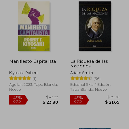
Manifiesto Capitalista
La Riqueza de las
Naciones
Kiyosaki, Robert
Adam Smith
(1)
(36)
$ 36.15
$ 63.
45%
45%
Aguilar, 2023, Tapa Blanda,
Editorial Skla, 1 Edición,
dcto.
dcto.
$ 19.88
$ 34.
Nuevo
Tapa Blanda, Nuevo