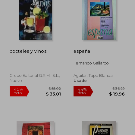
$ 36.29
$ 80.
45%
45%
dcto.
dcto.
$ 19.96
$ 44.
cocteles y vinos
españa
Fernando Gallardo
Grupo Editorial G.r.m., S.l.,
Aguilar, Tapa Blanda,
Nuevo
Usado