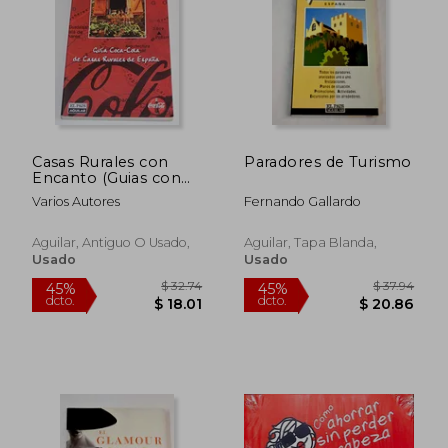
$ 30.66
$ 33.
45%
45%
dcto.
dcto.
$ 16.86
$ 18.
Casas Rurales con
Paradores de Turismo
Encanto (Guias con
Encanto)
Varios Autores
Fernando Gallardo
Aguilar, Antiguo O Usado,
Aguilar, Tapa Blanda,
Usado
Usado