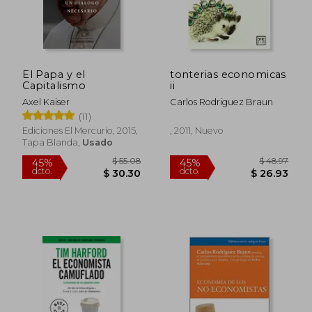
El Papa y el
tonterias economicas
Capitalismo
ii
Axel Kaiser
Carlos Rodriguez Braun
(11)
Ediciones El Mercurio, 2015,
, 2011, Nuevo
Tapa Blanda,
Usado
$ 55.08
$ 48.
45%
45%
dcto.
dcto.
$ 30.30
$ 26.