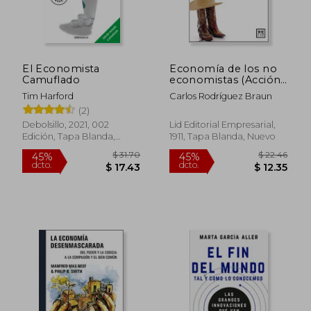
El Economista
Economía de los no
Camuflado
economistas (Acción
Empresarial)
Tim Harford
Carlos Rodríguez Braun
(2)
Debolsillo, 2021, 002
Lid Editorial Empresarial,
Edición, Tapa Blanda,
1911, Tapa Blanda, Nuevo
Nuevo
$ 31.70
$ 22.
45%
45%
dcto.
dcto.
$ 17.43
$ 12.