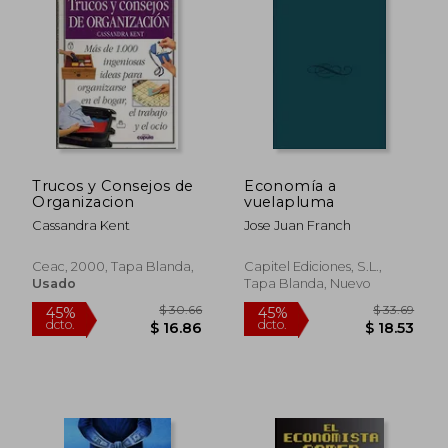
Trucos y Consejos de
Economía a
Organizacion
vuelapluma
Cassandra Kent
Jose Juan Franch
Ceac, 2000, Tapa Blanda,
Capitel Ediciones, S.L.,
Usado
Tapa Blanda, Nuevo
$ 24.02
$ 31
45%
45%
dcto.
dcto.
$ 13.21
$ 17.