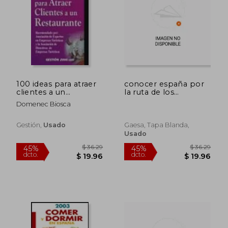
$ 36.29
$ 36.
45%
45%
dcto.
dcto.
$ 19.96
$ 20.
100 ideas para atraer
conocer españa por
clientes a un
la ruta de los
restaurante
paradores
Domenec Biosca
Gestión,
Usado
Gaesa, Tapa Blanda,
Usado