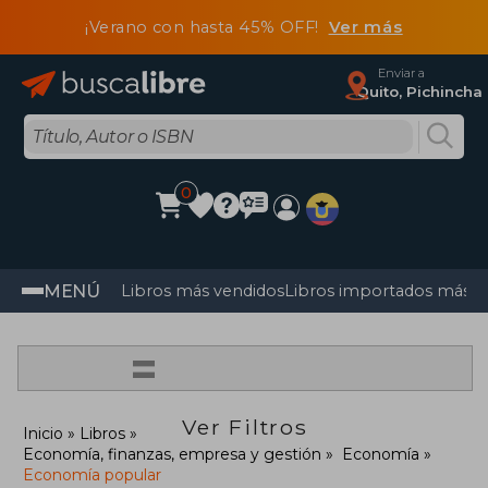
¡Verano con hasta 45% OFF!
Ver más
Enviar a
Quito, Pichincha
0
MENÚ
Libros más vendidos
Libros importados más v
=
Ver Filtros
Inicio
Libros
Economía, finanzas, empresa y gestión
Economía
Economía popular