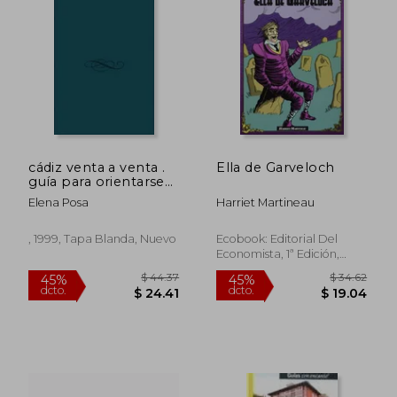
cádiz venta a venta .
Ella de Garveloch
guía para orientarse
entre las más de 300
Elena Posa
Harriet Martineau
ventas de la provincia
. su historia ,
evolución , vivencias
, 1999, Tapa Blanda, Nuevo
Ecobook: Editorial Del
Economista, 1ª Edición,
Tapa Blanda, Nuevo
$ 31.70
$ 239.
45%
45%
dcto.
dcto.
$ 17.43
$ 131.