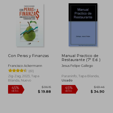
$ 49.80
$ 48.
45%
45%
dcto.
dcto.
$ 27.39
$ 26.
Con Peras y Finanzas
Manual Practico de
Restaurante (7ª Ed. )
Francisco Ackermann
Jesus Felipe Gallego
(61)
Zig-Zag, 2023, Tapa
Paraninfo, Tapa Blanda,
Blanda, Nuevo
Usado