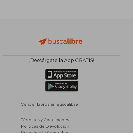
¡Descárgate la App GRATIS!
$ 30.52
$ 36.
45%
45%
dcto.
dcto.
$ 16.78
$ 19.
Vender Libros en Buscalibre
Términos y Condiciones
Políticas de Devolución
Privacidad y Seguridad