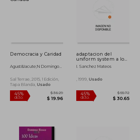
45%
45%
dcto.
dcto.
$ 24.41
$ 19.
Democracia y Caridad
adaptacion del
uniform system a los
hoteles de españa.
Agust&Iacute;N Domingo
I. Sanchez Mateos
Moratalla
Sal Terrae, 2015, 1 Edición,
, 1999,
Usado
Tapa Blanda,
Usado