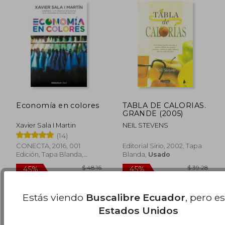
$ 58.32
$ 36.
45%
45%
Economía en colores
TABLA DE CALORIAS.
dcto.
dcto.
$ 32.08
$ 19.
GRANDE (2005)
Xavier Sala I Martin
NEIL STEVENS
(14)
CONECTA, 2016, 001
Editorial Sirio, 2002, Tapa
Edición, Tapa Blanda,
Blanda,
Usado
Nuevo
Estás viendo
Buscalibre Ecuador
, pero e
Estados Unidos