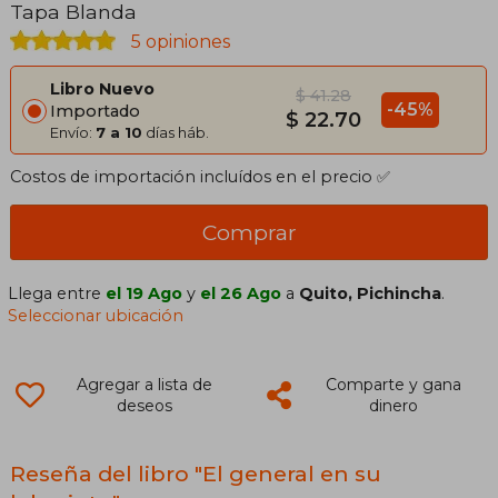
Tapa Blanda
5 opiniones
Libro Nuevo
$ 41.28
-45%
Importado
$ 22.70
Envío:
7 a 10
días háb.
Costos de importación incluídos en el precio ✅
Comprar
Llega entre
el 19 Ago
y
el 26 Ago
a
Quito, Pichincha
.
Seleccionar ubicación
Agregar a lista de
Comparte y gana
deseos
dinero
Reseña del libro "El general en su