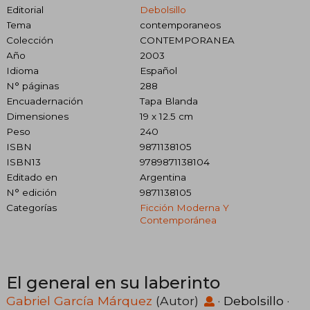
Editorial
Debolsillo
Tema
contemporaneos
Colección
CONTEMPORANEA
Año
2003
Idioma
Español
N° páginas
288
Encuadernación
Tapa Blanda
Dimensiones
19 x 12.5 cm
Peso
240
ISBN
9871138105
ISBN13
9789871138104
Editado en
Argentina
N° edición
9871138105
Categorías
Ficción Moderna Y
Contemporánea
El general en su laberinto
Gabriel García Márquez
(Autor)
·
Debolsillo
·