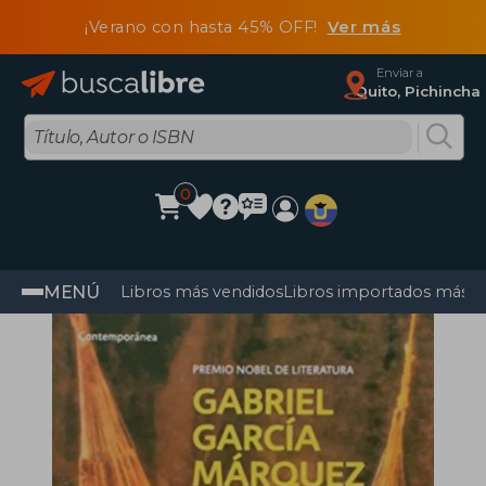
¡Verano con hasta 45% OFF!
Ver más
Enviar a
Quito, Pichincha
0
MENÚ
Libros más vendidos
Libros importados más v