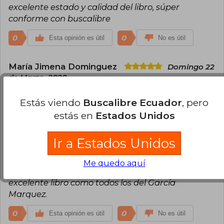
excelente estado y calidad del libro, súper
Todos los cuentos, y, como si el destino literario
se negara a cerrarle el telón, en 2024 vio la luz su
conforme con buscalibre
novela póstuma e inédita En agosto nos vemos.
0
0
Esta opinión es útil
No es útil
María Jimena Dominguez
Domingo 22
de Marzo, 2020
Compra Verificada
hermoso ejemplar
Estás viendo
Buscalibre Ecuador
, pero
estás en
Estados Unidos
0
0
Esta opinión es útil
No es útil
Ir a Estados Unidos
Doclovato@Arnet.com.ar
Miércoles 23
de Septiembre, 2020
Me quedo aquí
Compra Verificada
excelente libro como todos los del García
Marquez.
0
0
Esta opinión es útil
No es útil