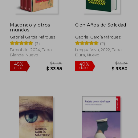
Macondo y otros
Cien Años de Soledad
mundos
Gabriel García Márquez
Gabriel García Márquez
(3)
(2)
Debolsillo, 2024, Tapa
Lengua Viva, 2022, Tapa
Blanda, Nuevo
Dura, Nuevo
$ 36.19
$ 47.
45%
45%
dcto.
dcto.
$ 19.90
$ 26.