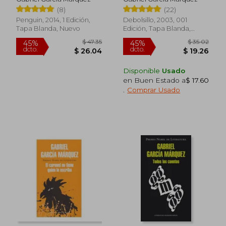
(8)
(22)
Penguin, 2014, 1 Edición,
Debolsillo, 2003, 001
Tapa Blanda, Nuevo
Edición, Tapa Blanda,
Nuevo
Disponible
Usado
en Buen Estado a
$ 17.60
.
Comprar Usado
$ 45.00
$ 44.
45%
45%
dcto.
dcto.
$ 24.75
$ 24.