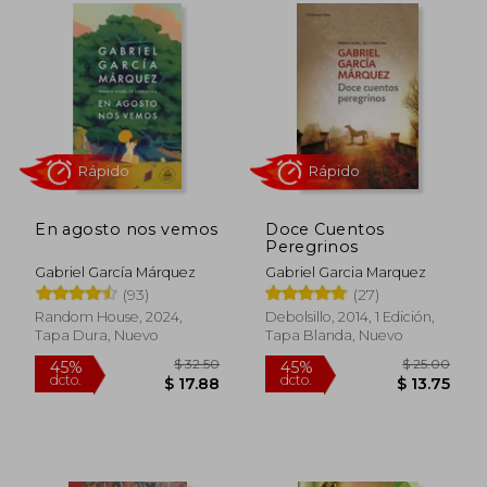
cuentos peregrinos, entre otros. En 2002
nos abrió la puerta a su memoria con Vivir
para contarla. En 2012 se publicaron Todos
los cuentos, y, como si el destino literario
se negara a cerrarle el telón, en 2024 vio la
luz su novela póstuma e inédita En agosto
nos vemos.
En agosto nos vemos
Doce Cuentos
Peregrinos
Gabriel García Márquez
Gabriel Garcia Marquez
(93)
(27)
Rápido
Rápido
Random House, 2024,
Debolsillo, 2014, 1 Edición,
Tapa Dura, Nuevo
Tapa Blanda, Nuevo