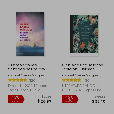
$ 36.89
$ 34.
45%
45%
dcto.
dcto.
$ 20.29
$ 18.
El amor en los
Cien años de soledad
tiempos del cólera
(edición ilustrada)
Gabriel García Márquez
Gabriel García Márquez
(120)
(120)
Debolsillo, 2014, 1 Edición,
LITERATURA RANDOM
Tapa Blanda, Nuevo
HOUSE, 2021, Tapa Dura,
Nuevo