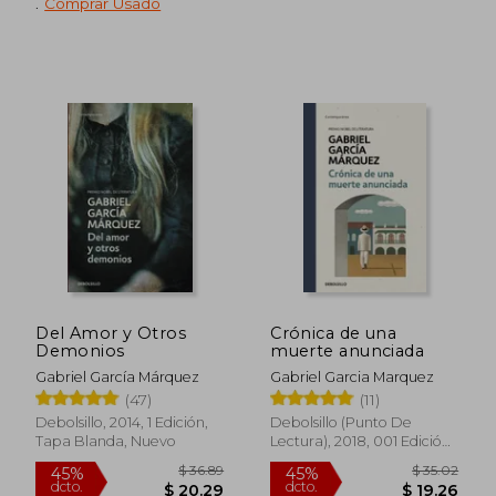
.
Comprar Usado
Del Amor y Otros
Crónica de una
Demonios
muerte anunciada
Gabriel García Márquez
Gabriel Garcia Marquez
(47)
(11)
Debolsillo, 2014, 1 Edición,
Debolsillo (Punto De
$ 35.48
$ 34.
45%
45%
Tapa Blanda, Nuevo
Lectura), 2018, 001 Edición,
dcto.
dcto.
$ 19.52
$ 19.
Tapa Dura, Nuevo