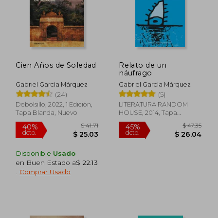
Cien Años de Soledad
Relato de un
náufrago
Gabriel García Márquez
Gabriel García Márquez
(24)
(5)
Debolsillo, 2022, 1 Edición,
LITERATURA RANDOM
Tapa Blanda, Nuevo
HOUSE, 2014, Tapa
Blanda, Nuevo
Disponible
Usado
en Buen Estado a
$ 22.13
.
Comprar Usado
$ 36.89
$ 40.
45%
45%
dcto.
dcto.
$ 20.29
$ 22.