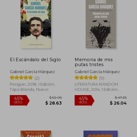
$ 35.40
$ 62.
40%
45%
dcto.
dcto.
$ 21.24
$ 34.
El Escándalo del Siglo
Memoria de mis
putas tristes
Gabriel García Márquez
Gabriel García Márquez
(2)
(9)
Penguin, 2018, 1 Edición,
LITERATURA RANDOM
Tapa Blanda, Nuevo
HOUSE, 2014, 1 Edición,
Tapa Blanda, Nuevo