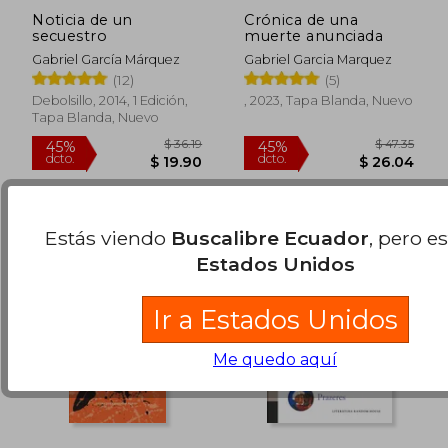
Noticia de un
Crónica de una
secuestro
muerte anunciada
$ 47.35
$ 35.
45%
45%
dcto.
dcto.
Gabriel García Márquez
Gabriel Garcia Marquez
$ 26.04
$ 19.
(12)
(5)
Debolsillo, 2014, 1 Edición,
, 2023, Tapa Blanda, Nuevo
Tapa Blanda, Nuevo
Estás viendo
Buscalibre Ecuador
, pero e
Estados Unidos
Ir a Estados Unidos
Me quedo aquí