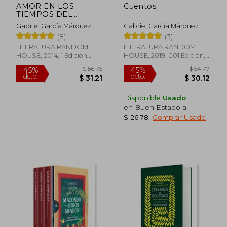
AMOR EN LOS
Cuentos
TIEMPOS DEL
COLERA, EL (EST
Gabriel García Márquez
Gabriel García Márquez
(8)
(3)
LITERATURA RANDOM
LITERATURA RANDOM
HOUSE, 2014, 1 Edición,
HOUSE, 2019, 001 Edición,
Tapa Blanda, Nuevo
Tapa Dura, Nuevo
$ 44.06
$ 49.
45%
45%
dcto.
dcto.
$ 24.23
$ 27.
Disponible
Usado
en Buen Estado a
$ 26.78
.
Comprar Usado