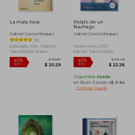
La mala hora
Relato de un
Naufrago
Gabriel García Márquez
Gabriel García Márquez
(8)
Debolsillo, 2014, 1 Edición,
Vicens-Vives, 2015, 1
Tapa Blanda, Nuevo
Edición, Tapa Blanda,
Nuevo
$ 56.75
$ 54.
45%
45%
Disponible
Usado
dcto.
dcto.
$ 31.21
$ 30.
en Buen Estado a
$ 21.64
.
Comprar Usado