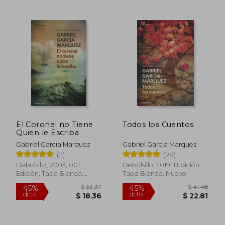
El Coronel no Tiene
Todos los Cuentos
Quien le Escriba
$ 37.95
$ 64.
45%
45%
Gabriel Garcia Marquez
Gabriel Garcia Marquez
dcto.
dcto.
$ 20.87
$ 35.
(2)
(28)
Debolsillo, 2003, 001
Debolsillo, 2019, 1 Edición,
Edición, Tapa Blanda,
Tapa Blanda, Nuevo
Nuevo