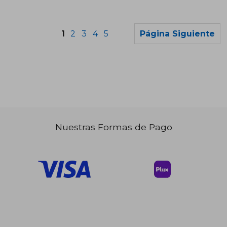
1
2
3
4
5
Página Siguiente
Nuestras Formas de Pago
$ 35.02
$ 51
45%
45%
dcto.
dcto.
$ 19.26
$ 28.