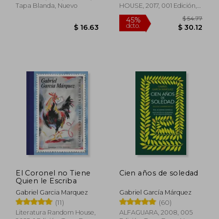
Tapa Blanda, Nuevo
HOUSE, 2017, 001 Edición,
Tapa Dura, Nuevo
$ 54.77
45%
dcto.
$ 30.12
$ 19.
El Coronel no Tiene
Cien años de soledad
Quien le Escriba
Gabriel Garcia Marquez
Gabriel García Márquez
(11)
(60)
Literatura Random House,
ALFAGUARA, 2008, 005