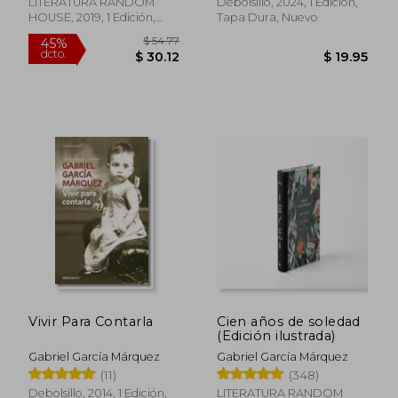
LITERATURA RANDOM
Debolsillo, 2024, 1 Edición,
HOUSE, 2019, 1 Edición,
Tapa Dura, Nuevo
Tapa Dura, Nuevo
$ 36.89
$ 35.
45%
45%
dcto.
dcto.
$ 20.29
$ 19.
Vivir Para Contarla
Cien años de soledad
(Edición ilustrada)
Gabriel García Márquez
Gabriel García Márquez
(11)
(348)
Debolsillo, 2014, 1 Edición,
LITERATURA RANDOM