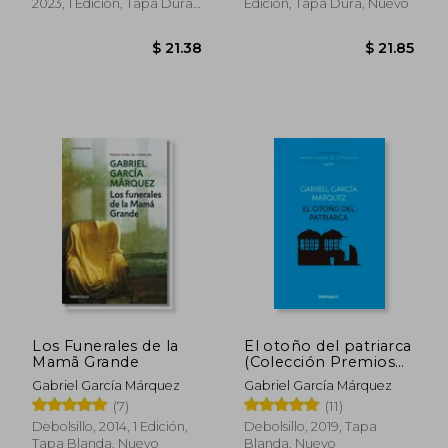
2023, 1 Edición, Tapa Dura,
Edición, Tapa Dura, Nuevo
Nuevo
$ 54.
45%
dcto.
$ 16.63
$ 30.
Los Funerales de la
El otoño del patriarca
Mamã Grande
(Colección Premios
Nobel de Literatura)
Gabriel García Márquez
Gabriel García Márquez
(7)
(11)
Debolsillo, 2014, 1 Edición,
Debolsillo, 2019, Tapa
Tapa Blanda, Nuevo
Blanda, Nuevo