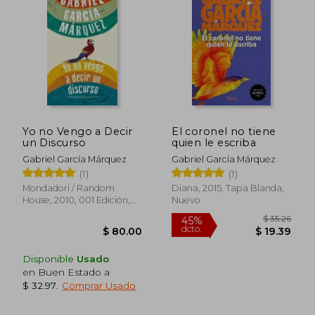
$ 41.71
$ 47.
40%
45%
dcto.
dcto.
$ 25.03
$ 26.
Yo no Vengo a Decir
El coronel no tiene
un Discurso
quien le escriba
Gabriel García Márquez
Gabriel García Márquez
(1)
(1)
Mondadori / Random
Diana, 2015, Tapa Blanda,
House, 2010, 001 Edición,
Nuevo
Tapa Dura, Nuevo
Disponible
Usado
en Buen Estado a
$ 32.97
.
Comprar Usado