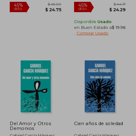
Disponible
Usado
en Buen Estado a
$ 19.96
.
Comprar Usado
$ 39.08
$ 41.
45%
45%
dcto.
dcto.
$ 21.49
$ 22.
Del Amor y Otros
Cien años de soledad
Demonios
Gabriel García Márquez
Gabriel García Márquez