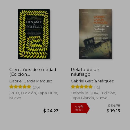
Cien años de soledad
Relato de un
(Edición
náufrago
conmemorativa de la
Gabriel García Márquez
Gabriel García Márquez
RAE y la ASALE)
(96)
(15)
$ 33.37
$ 41.
45%
45%
, 2019, 1 Edición, Tapa Dura,
Debolsillo, 2014, 1 Edición,
dcto.
dcto.
$ 18.36
$ 22.
Nuevo
Tapa Blanda, Nuevo