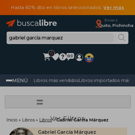
Hasta 60% dto en libros seleccionados
Ver más
Enviar a
Quito, Pichincha
0
MENÚ
Libros más vendidos
Libros importados más v
=
Ver Filtros
Inicio
Libros
Libros
Gabriel García Márquez
Gabriel García Márquez