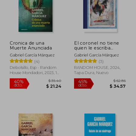
Cronica de una
El coronel no tiene
Muerte Anunciada
quien le escriba
(ilustrado)
Gabriel García Márquez
Gabriel García Márquez
(4)
(3)
Debolsillo, Esp - Random
RANDOM HOUSE, 2024,
House Mondadori, 2023, 1
Tapa Dura, Nuevo
Edición, Tapa Blanda,
Nuevo
$ 61.06
$ 55.
45%
40%
dcto.
dcto.
$ 33.58
$ 33.