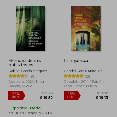
Memoria de mis
La hojarasca
putas tristes
Gabriel García Márquez
Gabriel García Márquez
(8)
(28)
Debolsillo, 2024, Tapa
Debolsillo, 2014, 1 Edición,
Blanda, Nuevo
Tapa Blanda, Nuevo
$ 34.
45%
dcto.
$ 24.23
$ 19.
Disponible
Usado
en Buen Estado a
$ 17.87