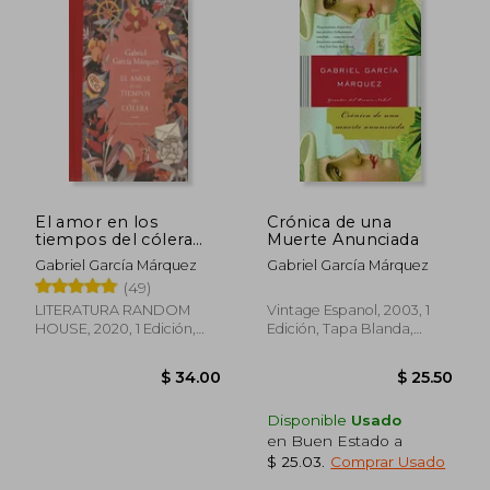
$ 32.50
$ 25.
45%
45%
dcto.
dcto.
$ 17.88
$ 13.
El amor en los
Crónica de una
tiempos del cólera
Muerte Anunciada
(edición ilustrada)
Gabriel García Márquez
Gabriel García Márquez
(49)
LITERATURA RANDOM
Vintage Espanol, 2003, 1
HOUSE, 2020, 1 Edición,
Edición, Tapa Blanda,
Tapa Blanda, Nuevo
Nuevo
Disponible
Usado
en Buen Estado a
$ 25.03
.
Comprar Usado