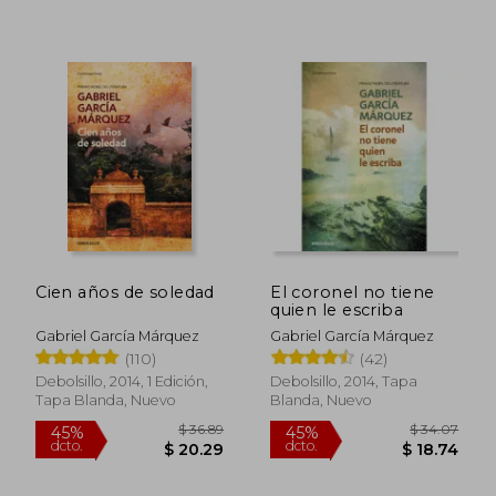
$ 34.43
$ 45.
45%
45%
dcto.
dcto.
$ 18.93
$ 24.
Cien años de soledad
El coronel no tiene
quien le escriba
Gabriel García Márquez
Gabriel García Márquez
(110)
(42)
Debolsillo, 2014, 1 Edición,
Debolsillo, 2014, Tapa
Tapa Blanda, Nuevo
Blanda, Nuevo