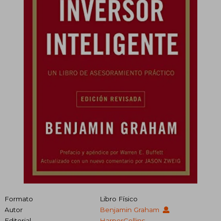
Formato
Libro Físico
Autor
Benjamin Graham
Editorial
HarperCollins