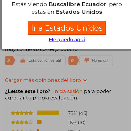
Estás viendo
Buscalibre Ecuador
, pero
9
4
Esta opinión es útil
No es útil
estás en
Estados Unidos
Carlos García
Martes 03 de Agosto, 2021
Ir a Estados Unidos
Compra Verificada
El libro superó mis expectativas, de buena calidad,
Me quedo aquí
buena traducción, la verdad es que me quedo
muy contento con el producto
3
0
Esta opinión es útil
No es útil
Cargar más opiniones del libro
¿Leíste este libro?
Inicia sesión
para poder
agregar tu propia evaluación
.
75% (46)
16% (10)