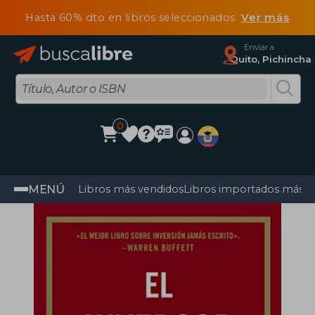
Hasta 60% dto en libros seleccionados
Ver más
Enviar a
Quito, Pichincha
0
MENÚ
Libros más vendidos
Libros importados más v