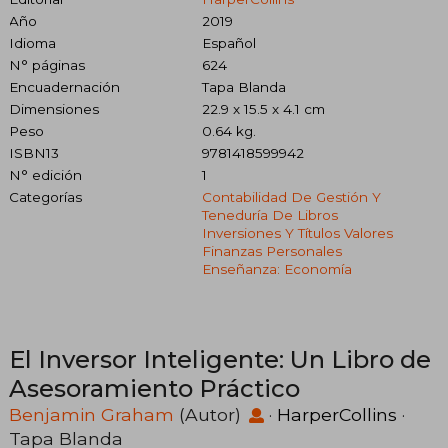
Año
2019
Idioma
Español
N° páginas
624
Encuadernación
Tapa Blanda
Dimensiones
22.9 x 15.5 x 4.1 cm
Peso
0.64 kg.
ISBN13
9781418599942
N° edición
1
Categorías
Contabilidad De Gestión Y
Teneduría De Libros
Inversiones Y Títulos Valores
Finanzas Personales
Enseñanza: Economía
El Inversor Inteligente: Un Libro de
Asesoramiento Práctico
Benjamin Graham
(Autor)
·
HarperCollins
·
Tapa Blanda