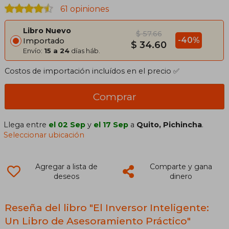
61 opiniones
Libro Nuevo
$ 57.66
-40%
Importado
$ 34.60
Envío:
15 a 24
días háb.
Costos de importación incluídos en el precio ✅
Comprar
Llega entre
el 02 Sep
y
el 17 Sep
a
Quito, Pichincha
.
Seleccionar ubicación
Agregar a lista de
Comparte y gana
deseos
dinero
Reseña del libro "El Inversor Inteligente:
Un Libro de Asesoramiento Práctico"