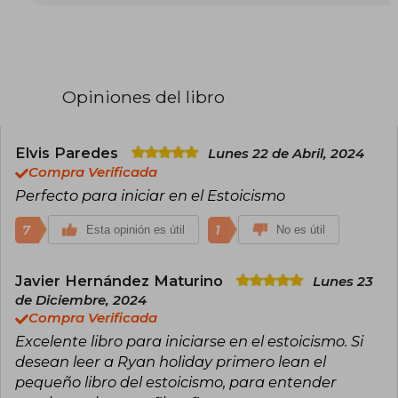
filosofía capaz de hacer realidad su objetivo de
alcanzar una vida feliz, descubrió el estoicismo,
que considera el mejor manual de instrucciones
para el arte de vivir. “El pequeño libro del
estoicismo” ha sido descrito por la prensa como
el libro sobre filosofía estoica «más práctico y
Opiniones del libro
adecuado para principiantes» de todos los que
se han publicado hasta ahora.
Elvis Paredes
Lunes 22 de Abril, 2024
Compra Verificada
Perfecto para iniciar en el Estoicismo
7
1
Esta opinión es útil
No es útil
Javier Hernández Maturino
Lunes 23
de Diciembre, 2024
Compra Verificada
Excelente libro para iniciarse en el estoicismo. Si
desean leer a Ryan holiday primero lean el
pequeño libro del estoicismo, para entender