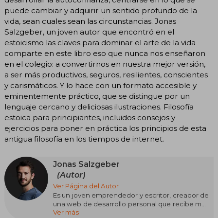
puede cambiar y adquirir un sentido profundo de la
vida, sean cuales sean las circunstancias. Jonas
Salzgeber, un joven autor que encontró en el
estoicismo las claves para dominar el arte de la vida
comparte en este libro eso que nunca nos enseñaron
en el colegio: a convertirnos en nuestra mejor versión,
a ser más productivos, seguros, resilientes, conscientes
y carismáticos. Y lo hace con un formato accesible y
eminentemente práctico, que se distingue por un
lenguaje cercano y deliciosas ilustraciones. Filosofía
estoica para principiantes, incluidos consejos y
ejercicios para poner en práctica los principios de esta
antigua filosofía en los tiempos de internet.
Jonas Salzgeber
(Autor)
Ver Página del Autor
Es un joven emprendedor y escritor, creador de
una web de desarrollo personal que recibe más
Ver más
de 50.000 visitas al mes. En su búsqueda de una