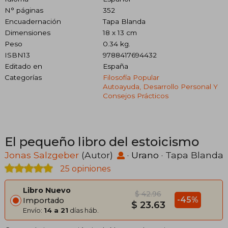
N° páginas
352
Encuadernación
Tapa Blanda
Dimensiones
18 x 13 cm
Peso
0.34 kg.
ISBN13
9788417694432
Editado en
España
Categorías
Filosofía Popular
Autoayuda, Desarrollo Personal Y
Consejos Prácticos
El pequeño libro del estoicismo
Jonas Salzgeber
(Autor)
·
Urano
· Tapa Blanda
25 opiniones
Libro Nuevo
$ 42.96
-45%
Importado
$ 23.63
Envío:
14 a 21
días háb.