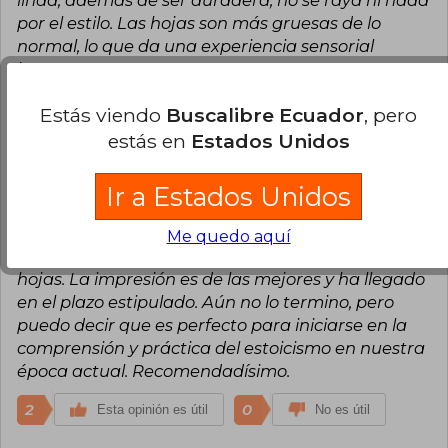
linda, además de ser duradera; no se raya ni nada
por el estilo. Las hojas son más gruesas de lo
normal, lo que da una experiencia sensorial
hermosa.
2
0
Esta opinión es útil
No es útil
Estás viendo
Buscalibre Ecuador
, pero
estás en
Estados Unidos
Maximiliano Núñez Martínez
Jueves
26 de Septiembre, 2024
Ir a Estados Unidos
Compra Verificada
Me encantó. Viene en un tamaño muy cómodo a
Me quedo aquí
pesar de ser un libro con un gran contenido de
hojas. La impresión es de las mejores y ha llegado
en el plazo estipulado. Aún no lo termino, pero
puedo decir que es perfecto para iniciarse en la
comprensión y práctica del estoicismo en nuestra
época actual. Recomendadísimo.
2
0
Esta opinión es útil
No es útil