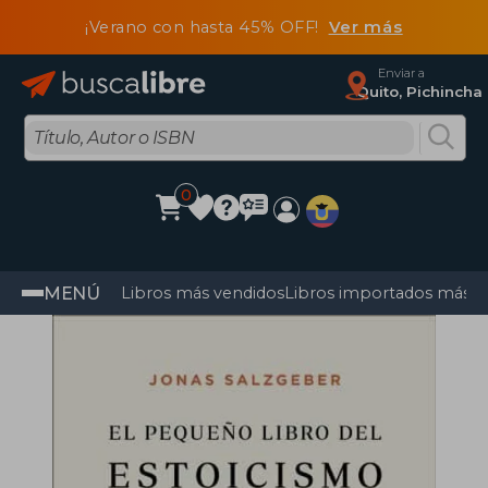
¡Verano con hasta 45% OFF!
Ver más
Enviar a
Quito, Pichincha
0
MENÚ
Libros más vendidos
Libros importados más v