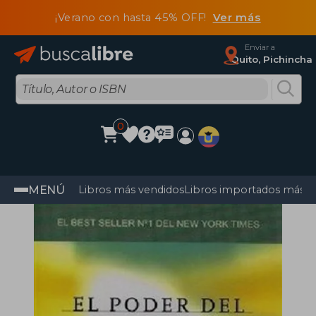
¡Verano con hasta 45% OFF!
Ver más
Enviar a
Quito, Pichincha
0
MENÚ
Libros más vendidos
Libros importados más v