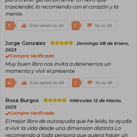
conciencia. Ambas publicaciones han sido
trasciende!, lo recomiendo con el corazón y la
traducidas a numerosos idiomas, alcanzando
millones de lectores y consolidando a Tolle
mente.
como una de las voces más influyentes en la
espiritualidad contemporánea.
7
1
Esta opinión es útil
No es útil
Invitado en diversas ocasiones por el Oprah’s
Book Club y referente habitual en conferencias
internacionales, Tolle ha sido reconocido por su
Jorge Gonzalez
Domingo 08 de Enero,
capacidad para transmitir conceptos complejos
2023
en un lenguaje claro y accesible, transformando
Compra Verificada
la vida de personas de distintas culturas y
generaciones. Actualmente vive en Vancouver,
Muy buen libro nos invita a detenernos un
Canadá, donde continúa ofreciendo charlas,
momento y vivir el presente
libros y programas en línea que inspiran a
quienes buscan cultivar la atención plena, la
4
1
Esta opinión es útil
No es útil
serenidad interior y una conexión más profunda
consigo mismos y con el mundo.
Rosa Burgos
Miércoles 12 de Marzo,
2025
Compra Verificada
El.mejor libro de autoayuda que he leido, te ayuda
a vivir la vida desde una dimension distinta Lo
recomiendo a toda persona que quiera hacer un