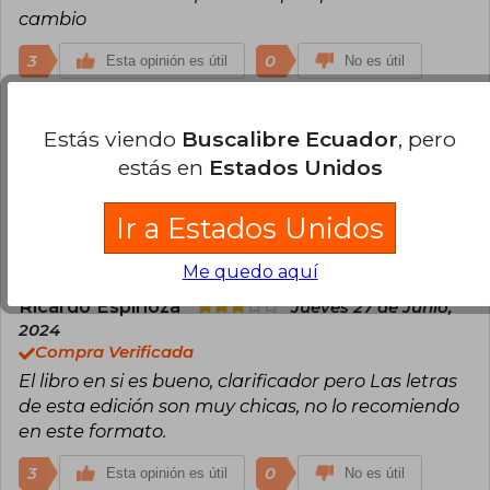
cambio
3
0
Esta opinión es útil
No es útil
Danae Ulloa
Lunes 28 de Agosto, 2023
Estás viendo
Buscalibre Ecuador
, pero
Compra Verificada
estás en
Estados Unidos
Llegó en exelente estado y súper rápido, escuché
súper buenas reseñas del libro así que le tengo fé
Ir a Estados Unidos
3
0
Esta opinión es útil
No es útil
Me quedo aquí
Ricardo Espinoza
Jueves 27 de Junio,
2024
Compra Verificada
El libro en si es bueno, clarificador pero Las letras
de esta edición son muy chicas, no lo recomiendo
en este formato.
3
0
Esta opinión es útil
No es útil