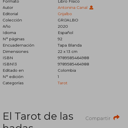
Formato
Libro Físico
Autor
Antonina Canal
Editorial
Grijalbo
Colección
GRIJALBO
Año
2020
Idioma
Español
N° páginas
92
Encuadernación
Tapa Blanda
Dimensiones
22 x 13 cm
ISBN
9789585464988
ISBN13
9789585464988
Editado en
Colombia
N° edición
1
Categorías
Tarot
El Tarot de las
Compartir