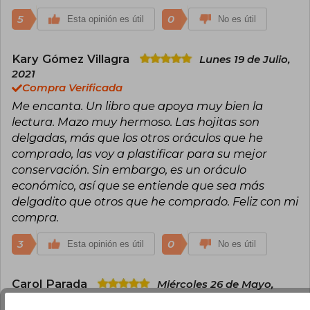
5
0
Esta opinión es útil
No es útil
Kary Gómez Villagra
Lunes 19 de Julio,
2021
Compra Verificada
Me encanta. Un libro que apoya muy bien la
lectura. Mazo muy hermoso. Las hojitas son
delgadas, más que los otros oráculos que he
comprado, las voy a plastificar para su mejor
conservación. Sin embargo, es un oráculo
económico, así que se entiende que sea más
delgadito que otros que he comprado. Feliz con mi
compra.
3
0
Esta opinión es útil
No es útil
Carol Parada
Miércoles 26 de Mayo,
2021