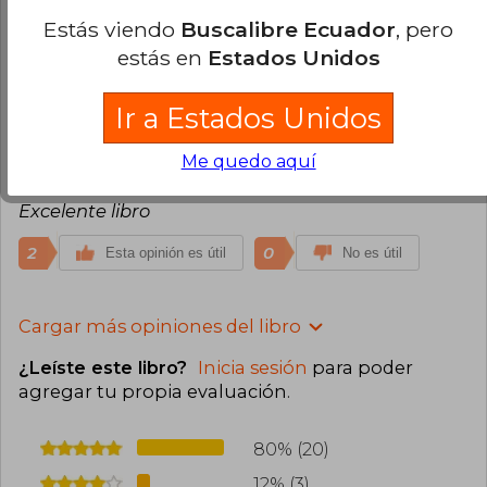
Compra Verificada
Estás viendo
Buscalibre Ecuador
, pero
muy feliz,bello mazo los colores maravillosos
estás en
Estados Unidos
3
0
Esta opinión es útil
No es útil
Ir a Estados Unidos
Judeth Quesada
Miércoles 16 de
Septiembre, 2020
Me quedo aquí
Compra Verificada
Excelente libro
2
0
Esta opinión es útil
No es útil
Cargar más opiniones del libro
¿Leíste este libro?
Inicia sesión
para poder
agregar tu propia evaluación
.
80% (20)
12% (3)