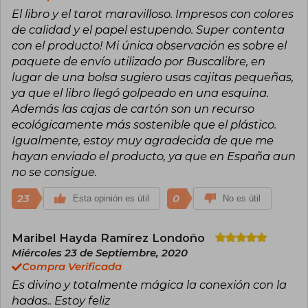
puedo y es fácil y El tarot de las hadas.
El libro y el tarot maravilloso. Impresos con colores
Instagram: @antonina_canal_
www.antoninacanal.com
de calidad y el papel estupendo. Super contenta
con el producto! Mi única observación es sobre el
paquete de envío utilizado por Buscalibre, en
lugar de una bolsa sugiero usas cajitas pequeñas,
ya que el libro llegó golpeado en una esquina.
Además las cajas de cartón son un recurso
ecológicamente más sostenible que el plástico.
Igualmente, estoy muy agradecida de que me
hayan enviado el producto, ya que en España aun
no se consigue.
23
0
Esta opinión es útil
No es útil
Maribel Hayda Ramírez Londoño
Miércoles 23 de Septiembre, 2020
Compra Verificada
Es divino y totalmente mágica la conexión con la
hadas.. Estoy feliz