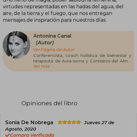
virtudes representadas en las hadas del agua, del
aire, de la tierra y el fuego, que nos entregan
mensajes de inspiración para nuestros días.
Antonina Canal
(Autor)
Ver Página del Autor
Conferencista, coach holística de bienestar y
terapeuta de Aura-soma y Contratos del Alma.
Ver más
Es pionera de la danza oriental en Colombia y ha
ganado cinco veces la medalla de oro en el
Festival Internacional de Danza Oriental en El
Cairo (Egipto). Dirige la Academia de Danza
Desarrollo Artístico Empoderamiento y Maestría
(Addaprem), que ofrece formación presencial y
virtual en conciencia, bienestar y danzaterapia, y
Opiniones del libro
por la cual han pasado más de nueve mil
alumnas. Actualmente es influenciadora digital y
dicta conferencias en todo el mundo; fue
conferencista de la Marca País Colombia en
Sonia De Nobrega
Jueves 27 de
Expo Dubái 2022. Es emprendedora, empresaria,
Agosto, 2020
mamá y autora de El despertar de la Diosa, Sí
Compra Verificada