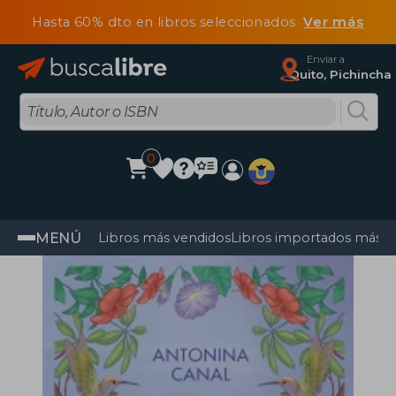
Hasta 60% dto en libros seleccionados
Ver más
Enviar a
Quito, Pichincha
0
MENÚ
Libros más vendidos
Libros importados más v