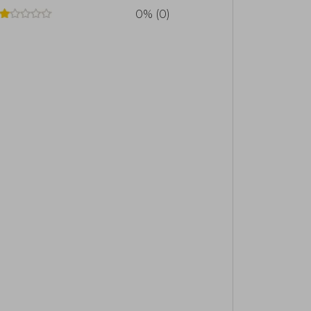
 en Maine, donde continúa escribiendo y
0% (0)
tural y social estadounidense.