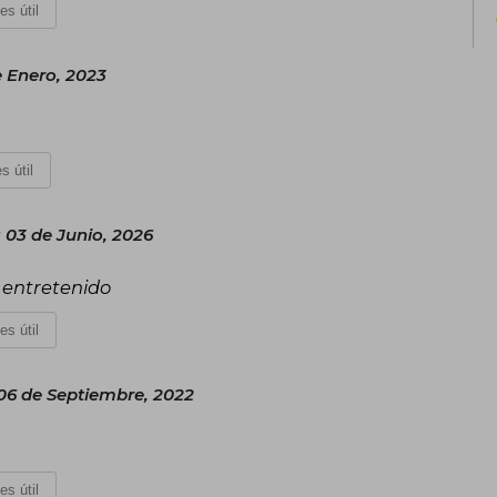
es útil
escritores de ficción. Actualmente vive
participando activamente en la vida cul
 Enero, 2023
s útil
 03 de Junio, 2026
 entretenido
es útil
06 de Septiembre, 2022
es útil