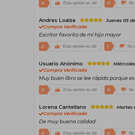
4
0
Esta opinión es útil
No 
Andres Loaiza
Jueves 05 de
Compra Verificada
Escritor favorito de mi hijo mayor
2
1
Esta opinión es útil
No e
Usuario Anónimo
Miércoles
Compra Verificada
Muy buen libro se lee rápido porque es
0
0
Esta opinión es útil
No 
Lorena Cantellano
Martes 
Compra Verificada
De muy buena calidad
0
0
Esta opinión es útil
No 