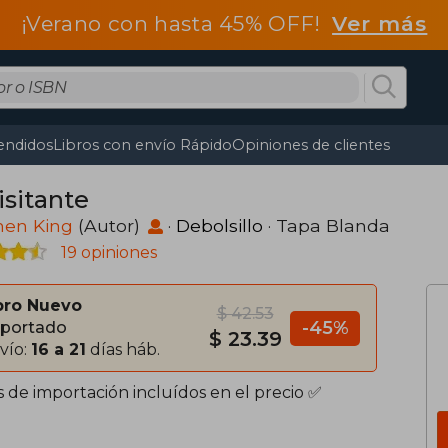
¡Verano con hasta 45% OFF!
Ver más
endidos
Libros con envío Rápido
Opiniones de clientes
isitante
hen King
(Autor)
·
Debolsillo
· Tapa Blanda
19 opiniones
bro Nuevo
$ 42.53
-45%
portado
$ 23.39
vío:
16 a 21
días háb.
s de importación incluídos en el precio ✅