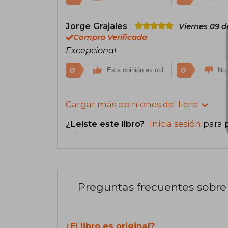
Jorge Grajales
Viernes 09 
Compra Verificada
Excepcional
0
0
Esta opinión es útil
No 
Cargar más opiniones del libro
¿Leíste este libro?
Inicia sesión
para 
Preguntas frecuentes sobre 
¿El libro es original?