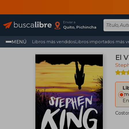
Enviar a
Quito, Pichincha
MENÚ
Libros más vendidos
Libros importados más v
El V
Step
Li
Im
En
Costo