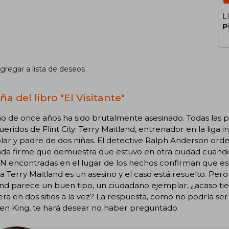
L
P
gregar a lista de deseos
a del libro "El Visitante"
o de once años ha sido brutalmente asesinado. Todas las 
eridos de Flint City: Terry Maitland, entrenador en la liga in
ar y padre de dos niñas. El detective Ralph Anderson orde
ada firme que demuestra que estuvo en otra ciudad cuando
 encontradas en el lugar de los hechos confirman que es cu
a Terry Maitland es un asesino y el caso está resuelto. Pero
nd parece un buen tipo, un ciudadano ejemplar, ¿acaso ti
era en dos sitios a la vez? La respuesta, como no podría se
en King, te hará desear no haber preguntado.