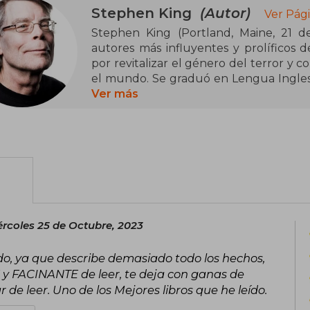
Stephen King
(Autor)
Ver Pág
Stephen King (Portland, Maine, 21 d
autores más influyentes y prolíficos d
por revitalizar el género del terror y c
el mundo. Se graduó en Lengua Inglesa
como profesor antes de dedicarse por c
Ver más
su primera novela, Carrie (1974). De
novelas y cientos de relatos corto
Bachman, con títulos emblemáticos com
oscura, Cementerio de animales y La m
exitosamente al cine y la televisión. Su 
rincones más oscuros de la mente huma
500 millones de ejemplares y ha sido tr
ércoles 25 de Octubre, 2023
A lo largo de su carrera, King ha recib
que destacan el National Book Awar
ido, ya que describe demasiado todo los hechos,
estadounidense (2003), la Medalla Nac
y FACINANTE de leer, te deja con ganas de
premios Bram Stoker, World Fantasy, 
de leer. Uno de los Mejores libros que he leído.
Considerado el “rey del terror”, su ob
cultura popular y sigue siendo un ref