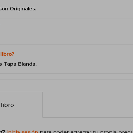
son Originales.
?
libro?
s Tapa Blanda.
libro
o?
Inicia sesión
para poder agregar tu propia preg