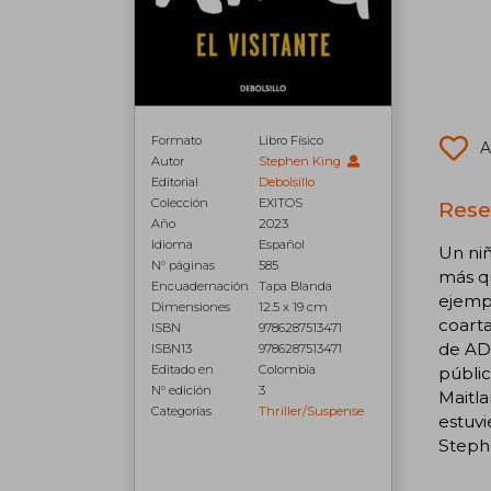
Formato
Libro Físico
A
Autor
Stephen King
Editorial
Debolsillo
Colección
EXITOS
Reseñ
Año
2023
Idioma
Español
Un niñ
N° páginas
585
más qu
Encuadernación
Tapa Blanda
ejempl
Dimensiones
12.5 x 19 cm
coart
ISBN
9786287513471
de ADN
ISBN13
9786287513471
Editado en
Colombia
públic
N° edición
3
Maitla
Categorías
Thriller/suspense
estuvi
Steph