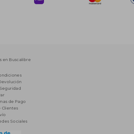
s en Buscalibre
ondiciones
 Devolución
 Seguridad
ar
rmas de Pago
 Clientes
vío
edes Sociales