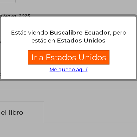
de Mayo, 2025
Estás viendo
Buscalibre Ecuador
, pero
estás en
Estados Unidos
es útil
Ir a Estados Unidos
Me quedo aquí
poder agregar tu propia evaluación
.
el libro