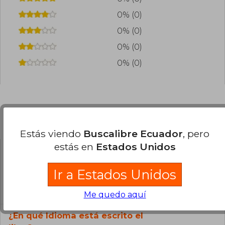
0% (0)
0% (0)
0% (0)
0% (0)
Preguntas frecuentes sobre el libro
Estás viendo
Buscalibre Ecuador
, pero
estás en
Estados Unidos
¿El libro es original?
Ir a Estados Unidos
Todos los libros de nuestro
catálogo son Originales.
Me quedo aquí
¿En qué Idioma está escrito el