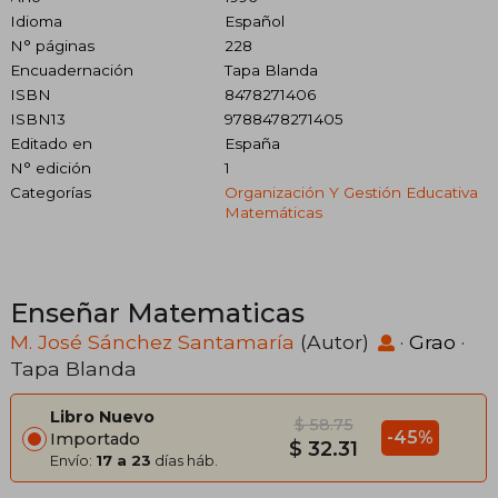
Idioma
Español
N° páginas
228
Encuadernación
Tapa Blanda
ISBN
8478271406
ISBN13
9788478271405
Editado en
España
N° edición
1
Categorías
Organización Y Gestión Educativa
Matemáticas
Enseñar Matematicas
M. José Sánchez Santamaría
(Autor)
·
Grao
·
Tapa Blanda
Libro Nuevo
$ 58.75
-45%
Importado
$ 32.31
Envío:
17 a 23
días háb.