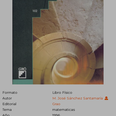
Formato
Libro Físico
Autor
M. José Sánchez Santamaría
Editorial
Grao
Tema
matematicas
Año
1996