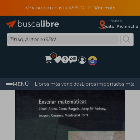
¡Verano con hasta 45% OFF!
Ver más
Enviar a
Quito, Pichincha
0
MENÚ
Libros más vendidos
Libros importados más v