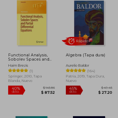
Functional Analysis,
Algebra (Tapa dura)
Rápido
Sobolev Spaces and
Partial Differential
Haim Brezis
Aurelio Baldor
Equations
(1)
(164)
(Universitext) (en
Inglés)
Springer, 2010, Tapa
Patria, 2019, Tapa Dura,
Blanda, Nuevo
Nuevo
 61.60
$ 145.86
40%
45%
dcto.
dcto.
33.88
$ 87.52