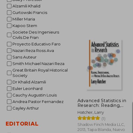
Alzamili Khalid
Gurtowski Francis
Miller Maria
Kapoo Stem
Societe Des Ingenieurs
Civils De Fran
$
45%
Proyecto Educativo Faro
dcto.
$ 
Nazari Reza Ross Ava
Sans Auteur
Smith Michael Nazari Reza
Great Britain Royal Historical
Society
Dr Khalid Alzamili
Euler Leonhard
Cauchy Augustin Louis
Advanced Statistics in
Andrea Pastor Fernandez
Research: Reading,
Cayley Arthur
Understanding, and
Hatcher, Larry
Writing up Data
(1)
Analysis Results (en
EDITORIAL
Inglés)
Shadow Finch Media LLC,
2013, Tapa Blanda, Nuevo