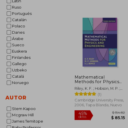
Latin
$
45%
Ruso
dcto.
$ 
Portugués
Catalán
Polaco
Danes
Árabe
Sueco
Euskera
Finlandes
Gallego
Uzbeko
Catalá
Mathematical
Methods for Physics
Noruego
and Engineering: A
Riley, K. F. ; Hobson, M. P. ;
Comprehensive Guide
Bence, S. J.
(1)
(en Inglés)
AUTOR
Cambridge University Press,
2006, Tapa Blanda, Nuevo
Stem Kapoo
Mcgraw Hill
James Temitope
Baby Professor