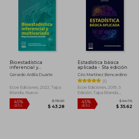
Bioestadística
Estadística básica
inferencial y
aplicada - 5ta edición
multivariada. Volumen
Gerardo Ardila Duarte
Ciro Martínez Bencardino
II
(1)
Ecoe Ediciones, 2022, Tapa
Ecoe Ediciones, 2019, 5
Blanda, Nuevo
Edición, Tapa Blanda,
Nuevo