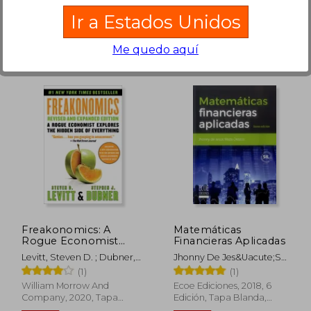
Nuevo
Ir a Estados Unidos
Me quedo aquí
 119.24
$ 98.42
45%
45%
dcto.
dcto.
65.58
$ 54.13
Freakonomics: A
Matemáticas
Rogue Economist
Financieras Aplicadas
Explores the Hidden
Levitt, Steven D. ; Dubner,
Jhonny De Jes&Uacute;S
Side of Everything (en
Stephen J.
Meza
(1)
(1)
Inglés)
William Morrow And
Ecoe Ediciones, 2018, 6
Company, 2020, Tapa
Edición, Tapa Blanda,
Blanda, Nuevo
Nuevo