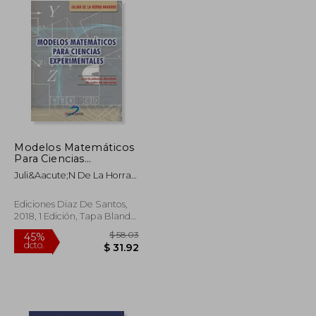
Modelos Matemáticos
Para Ciencias
Experimentales: Con
Juli&Aacute;N De La Horra
la Solución Detallada
Navarro
de Todos los Ejercicios
Ediciones Diaz De Santos,
2018, 1 Edición, Tapa Blanda,
Nuevo
$ 49.45
$ 58.03
45%
dcto.
$ 27.20
$ 31.92