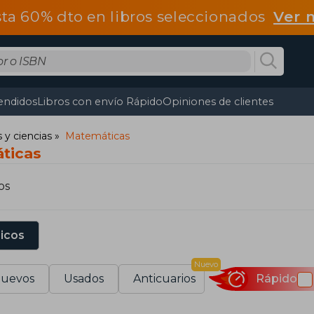
ta 60% dto en libros seleccionados
Ver 
endidos
Libros con envío Rápido
Opiniones de clientes
y ciencias
Matemáticas
ticas
os
sicos
Nuevo
uevos
Usados
Anticuarios
Rápido