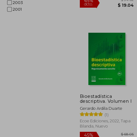
2003
2001
Bioestadística
descriptiva. Volumen I
$
45%
Gerardo Ardila Duarte
dcto.
$ 
(1)
Ecoe Ediciones, 2022, Tapa
Blanda, Nuevo