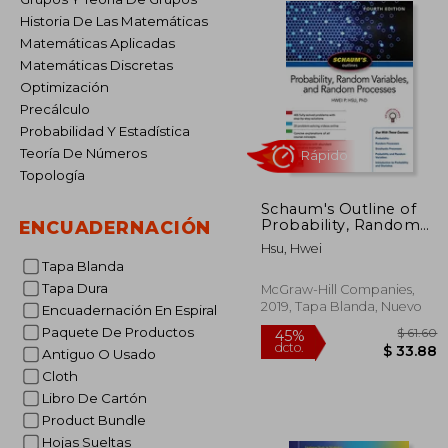
Historia De Las Matemáticas
Matemáticas Aplicadas
Matemáticas Discretas
Optimización
Precálculo
Probabilidad Y Estadística
Teoría De Números
Topología
Schaum's Outline of
Rápido
Probability, Random
ENCUADERNACIÓN
Variables, and Random
Hsu, Hwei
Processes, Fourth
Tapa Blanda
Edition (en Inglés)
Tapa Dura
McGraw-Hill Companies,
2019, Tapa Blanda, Nuevo
Encuadernación En Espiral
Paquete De Productos
Antiguo O Usado
Cloth
Libro De Cartón
$
Product Bundle
45%
dcto.
$ 
Hojas Sueltas