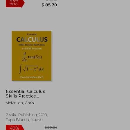
Essential Calculus
Skills Practice
Workbook With Full
$ 44.09
$ 155.81
45%
McMullen, Chris
Solutions (en Inglés)
dcto.
$ 24.25
$ 85.70
Zishka Publishing, 2018,
Tapa Blanda, Nuevo