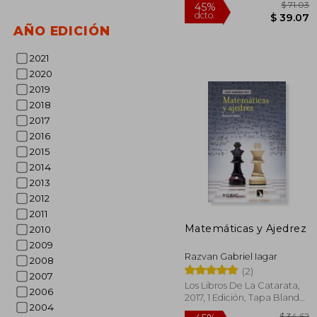
AÑO EDICIÓN
2021
2020
2019
2018
2017
2016
2015
2014
2013
2012
2011
$
45%
Matemáticas y Ajedrez
dcto.
$ 
2010
2009
Razvan Gabriel Iagar
2008
(2)
2007
Los Libros De La Catarata,
2006
2017, 1 Edición, Tapa Blanda,
2004
Nuevo