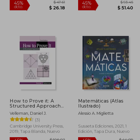
 71.03
$ 47.61
45%
45%
How to Prove it: A
Matemáticas (Atlas
dcto.
dcto.
39.07
$ 26.18
Structured Approach
Ilustrado)
(en Inglés)
Velleman, Daniel J.
Alessio A. Miglietta
(3)
Cambridge University Press,
Susaeta Ediciones, 2021, 1
2019, Tapa Blanda, Nuevo
Edición, Tapa Dura, Nuevo