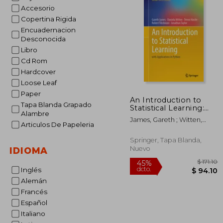
Accesorio
Copertina Rigida
Encuadernacion
Desconocida
Libro
Cd Rom
Hardcover
Loose Leaf
Paper
An Introduction to
Tapa Blanda Grapado
Statistical Learning:
Alambre
With Applications in
James, Gareth ; Witten,
Python (en Inglés)
Articulos De Papeleria
Daniela ; Hastie, Trevor
Springer, Tapa Blanda,
Nuevo
IDIOMA
Inglés
Alemán
Francés
Español
Italiano