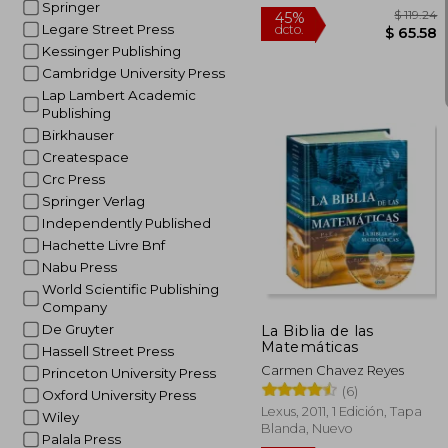
Springer
Legare Street Press
Kessinger Publishing
Cambridge University Press
Lap Lambert Academic
Publishing
Birkhauser
Createspace
Crc Press
Springer Verlag
Independently Published
Hachette Livre Bnf
$
45%
Nabu Press
dcto.
$ 
World Scientific Publishing
Company
De Gruyter
La Biblia de las
Matemáticas
Hassell Street Press
Carmen Chavez Reyes
Princeton University Press
(6)
Oxford University Press
Lexus, 2011, 1 Edición, Tapa
Wiley
Blanda, Nuevo
Palala Press