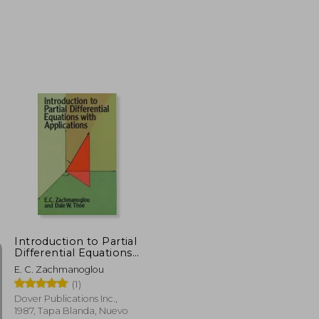
$ 100.94
$ 40.53
45%
dcto.
$ 55.51
$ 22.29
Introduction to Partial
Differential Equations
With Applications
E. C. Zachmanoglou
(Dover Books on
(1)
Mathematics) (en
Inglés)
Dover Publications Inc.,
1987, Tapa Blanda, Nuevo