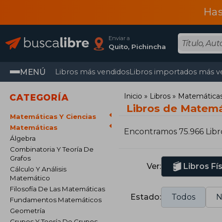
Has
Enviar a
Quito, Pichincha
MENÚ
Libros más vendidos
Libros importados más v
Inicio
Libros
Matemáticas 
CATEGORÍA
Libros de Matemá
Matemáticas Y Ciencias
Matemáticas
Encontramos 75.966 Libr
Álgebra
Combinatoria Y Teoría De
Grafos
Ver:
Libros Fí
Cálculo Y Análisis
Matemático
Filosofía De Las Matemáticas
Estado:
Todos
N
Fundamentos Matemáticos
Geometría
Grupos Y Teoría De Grupos