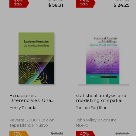
Ecuaciones
statistical analysis and
Diferenciales: Una
modelling of spatial
Introducción Moderna
point patterns
 34.62
$ 106.02
45%
45%
Henry Ricardo
Janine (edt) Illian
dcto.
dcto.
19.04
$ 58.31
Reverte, 2008, 1 Edición,
John Wiley & Sons Inc,
Tapa Blanda, Nuevo
Nuevo