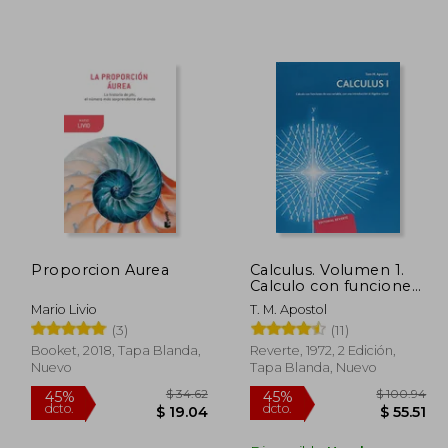
 171.10
$ 78.69
45%
45%
dcto.
dcto.
94.10
$ 43.28
Proporcion Aurea
Calculus. Volumen 1.
Calculo con funciones
de una variable
Mario Livio
T. M. Apostol
(3)
(11)
Booket, 2018, Tapa Blanda,
Reverte, 1972, 2 Edición,
Nuevo
Tapa Blanda, Nuevo