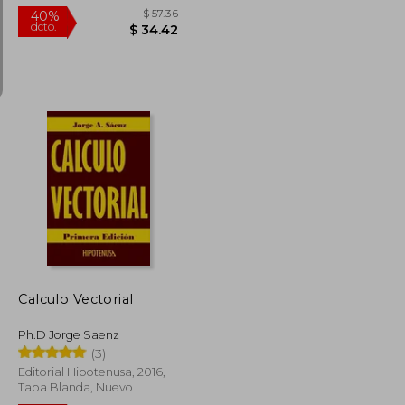
$ 47.00
$ 57.36
40%
dcto.
$ 25.85
$ 34.42
Calculo Vectorial
Ph.D Jorge Saenz
(3)
Editorial Hipotenusa, 2016,
Tapa Blanda, Nuevo