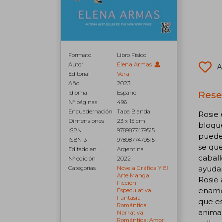
Formato
Libro Físico
Autor
Elena Armas
A
Editorial
Vera
Año
2023
Rese
Idioma
Español
N° páginas
496
Encuadernación
Tapa Blanda
Rosie 
Dimensiones
23 x 15 cm
bloque
ISBN
9789877479515
puede 
ISBN13
9789877479515
se que
Editado en
Argentina
cabal
N° edición
2022
ayudar
Categorías
Novela Gráfica Y El
Arte Manga
Rosie 
Ficción
enamor
Especulativa
Fantasía
que e
Romántica
animar
Narrativa
Romántica: Amor