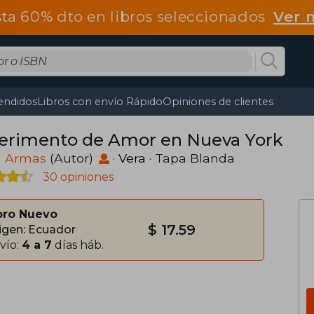
ta 60% dto en libros seleccionados
Ver 
endidos
Libros con envío Rápido
Opiniones de clientes
erimento de Amor en Nueva York
a Armas
(Autor)
·
Vera
· Tapa Blanda
30 opiniones
bro Nuevo
$ 17.59
igen: Ecuador
vío:
4 a 7
días háb.