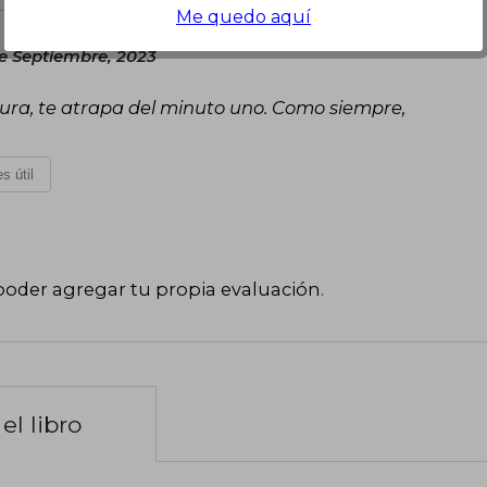
Me quedo aquí
e Septiembre, 2023
ctura, te atrapa del minuto uno. Como siempre,
s útil
poder agregar tu propia evaluación
.
el libro