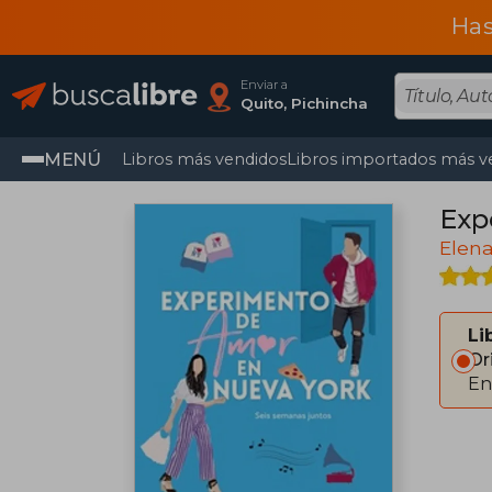
Has
Enviar a
Quito, Pichincha
MENÚ
Libros más vendidos
Libros importados más v
Exp
Elen
Li
Or
En