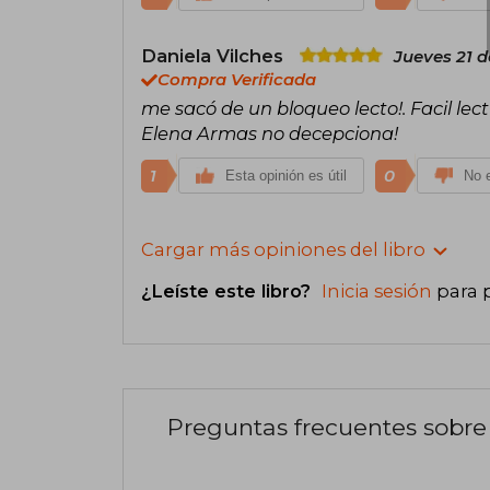
Daniela Vilches
Jueves 21 d
Compra Verificada
me sacó de un bloqueo lecto!. Facil le
Elena Armas no decepciona!
1
0
Esta opinión es útil
No e
Cargar más opiniones del libro
¿Leíste este libro?
Inicia sesión
para 
Preguntas frecuentes sobre 