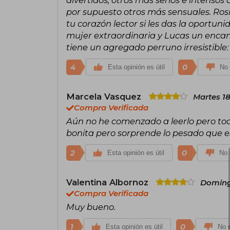
por supuesto otros más sensuales. Ros
tu corazón lector si les das la oportun
mujer extraordinaria y Lucas un encan
tiene un agregado perruno irresistible:
4
0
Esta opinión es útil
No 
Marcela Vasquez
Martes 1
Compra Verificada
Aún no he comenzado a leerlo pero tod
bonita pero sorprende lo pesado que es 
2
0
Esta opinión es útil
No 
Valentina Albornoz
Doming
Compra Verificada
Muy bueno.
1
0
Esta opinión es útil
No e