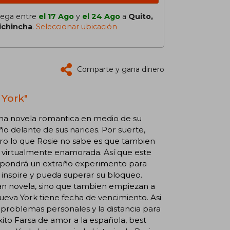
lega entre
el 17 Ago
y
el 24 Ago
a
Quito,
ichincha
.
Seleccionar ubicación
Comparte y gana dinero
 York"
una novela romantica en medio de su
o delante de sus narices. Por suerte,
ero lo que Rosie no sabe es que tambien
ta virtualmente enamorada. Así que este
ropondrá un extraño experimento para
e inspire y pueda superar su bloqueo.
ran novela, sino que tambien empiezan a
eva York tiene fecha de vencimiento. Asi
roblemas personales y la distancia para
xito Farsa de amor a la española, best