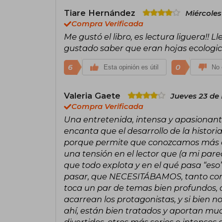
Tiare Hernández
Miércoles
Compra Verificada
Me gustó el libro, es lectura liguera!!
gustado saber que eran hojas ecologi
6
0
Esta opinión es útil
No 
Valeria Gaete
Jueves 23 de
Compra Verificada
Una entretenida, intensa y apasionant
encanta que el desarrollo de la histori
porque permite que conozcamos más e
una tensión en el lector que (a mi pa
que todo explota y en el qué pasa “es
pasar, que NECESITÁBAMOS, tanto como
toca un par de temas bien profundos, 
acarrean los protagonistas, y si bien no 
ahí, están bien tratados y aportan m
divertidos, otros más serios e intenso