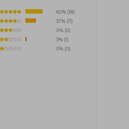
rantes y situaciones irresistiblemente
idas a varios idiomas y han consolidado
60% (18)
cindible para los amantes del romance
37% (11)
0% (0)
torias románticas y en su deseo de crear
3% (1)
ecten con los lectores. Su narrativa
0% (0)
teligentes y tramas que exploran las
 y divertida.