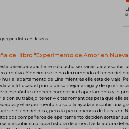
L
P
gregar a lista de deseos
ña del libro "Experimento de Amor en Nueva
está desesperada. Tiene sólo ocho semanas para escribir 
o creativo. Y encima se le ha derrumbado el techo del bañ
huir al apartamento de Lina mientras ella esta de viaje. P
dará allí Lucas, el primo de su mejor amiga y de quien es
lero español le ofrecerá compartir el apartamento y le p
la con su trabajo: tener 4 citas romanticas para que ella s
acepta, y el experimento no solo la ayuda a escribir una g
arse el uno del otro, pero la permanencia de Lucas en Nu
stos dos compañeros de apartamento deciden sortear sus p
se a escribir su propia historia de amor. De la autora del é