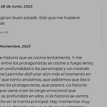
universo literario con personajes vib
 28 de Junio, 2023
románticas. Ambas obras han sido traduc
a Elena Armas como una autora impres
 Llegó en buen estado. Solo que me hubiera
contemporáneo.
cas
Elena se inspira en su amor por las his
es útil
personajes reales y cercanos que con
destaca por su frescura, diálogos in
emociones humanas de manera auténtica
 Noviembre, 2023
e historia que se cocina lentamente. Y me
a entre los protagonistas se cocine a fuego lento,
n profundidad a los personajes y va creando
recer) permite disfrutar aún más el momento en
o” que tanto ansiamos, que sabíamos que iba a
 los protagonistas, que pasara. La historia
que viene a ser la carga emocional que
se profundiza en ellos, ni la historia se centra
ucho en la trama principal. Hay momentos muy
s que te dejarán con un nudo en el estómago, y