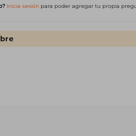
o?
Inicia sesión
para poder agregar tu propia preg
ibre