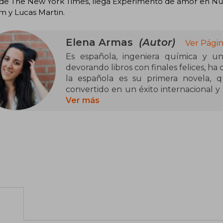
 de The New York Times, llega Experimento de amor en Nuev
m y Lucas Martin.
Elena Armas
(Autor)
Ver Págin
Es española, ingeniera química y u
devorando libros con finales felices, ha 
la española es su primera novela, 
convertido en un éxito internacional 
autora best seller de The New York Time
Ver más
ganar un premio Goodreads y su novela 
El éxito de los libros de Elena come
primera novela, The Spanish Love Decept
Esta historia, que combina una encan
"enemies to lovers", se convirtió en u
TikTok, alcanzando rápidamente las lista
países.
Tras su fulgurante debut, Armas re
Roommate Experiment (La teoría de l