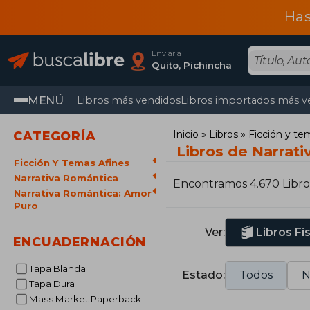
Has
Enviar a
Quito, Pichincha
MENÚ
Libros más vendidos
Libros importados más v
Inicio
Libros
Ficción y te
CATEGORÍA
Libros de Narrati
Ficción Y Temas Afines
Narrativa Romántica
Encontramos 4.670 Libro
Narrativa Romántica: Amor
Puro
Ver:
Libros Fí
ENCUADERNACIÓN
Tapa Blanda
Estado:
Todos
N
Tapa Dura
Mass Market Paperback