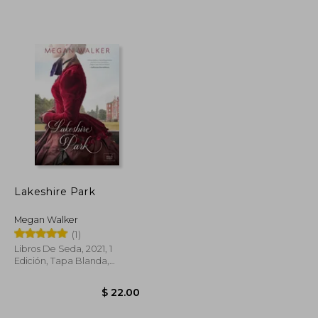
$ 61.60
$ 38.31
45%
dcto.
$ 33.88
$ 21.07
Lakeshire Park
Megan Walker
(1)
Libros De Seda, 2021, 1
Edición, Tapa Blanda,
Nuevo