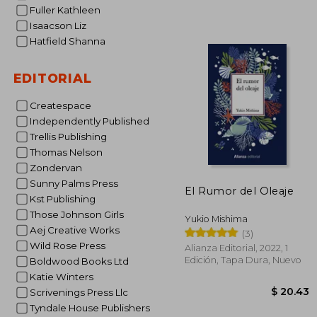
$
40%
Fuller Kathleen
dcto.
$ 
Isaacson Liz
Hatfield Shanna
EDITORIAL
Createspace
Independently Published
Trellis Publishing
Thomas Nelson
Zondervan
Sunny Palms Press
El Rumor del Oleaje
Kst Publishing
Those Johnson Girls
Yukio Mishima
Aej Creative Works
(3)
Wild Rose Press
Alianza Editorial, 2022, 1
Edición, Tapa Dura, Nuevo
Boldwood Books Ltd
Katie Winters
Scrivenings Press Llc
Tyndale House Publishers