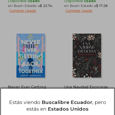
Disponible
Usado
Disponible
Usado
en Buen Estado a
$ 23.74
.
en Buen Estado a
$ 17.28
.
Comprar Usado
Comprar Usado
$ 49.80
45%
45%
dcto.
dcto.
20.43
$ 27.39
Never Ever Getting
Una Navidad Escocesa
Back Together
/ A Scottish Christmas
Sophie Gonzales
Gutiérrez, Mónica
Estás viendo
Buscalibre Ecuador
, pero
(2)
VRYA, 2024, Rustico, Nuevo
Ediciones B, 2023, 1 Edición,
estás en
Estados Unidos
Tapa Dura, Nuevo