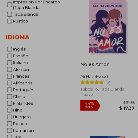
Impresion Por Encargo
(Tapa Blanda)
Tapa Blanda
Rustico
IDIOMA
Inglés
Español
Italiano
No es Amor
Alemán
Francés
Ali Hazelwood
(2)
Africanos
Tubolsillo, Tapa Blanda,
Portugués
Nuevo
Chino
Finlandes
Hindi
Hungaro
Polaco
45%
Romanian
dcto.
$ 
Tamil