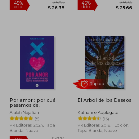
$ 47.95
45%
45%
Por amor : por qué
El Arbol de los Deseos
dcto.
dcto.
22.50
$ 26.38
pasamos de
soportarlo todo a no
Alaleh Nejafian
Katherine Applegate
soportar nada
(5)
(15)
VR Editoras, 2024, Tapa
VR Editoras, 2018, 1 Edición,
Blanda, Nuevo
Tapa Blanda, Nuevo