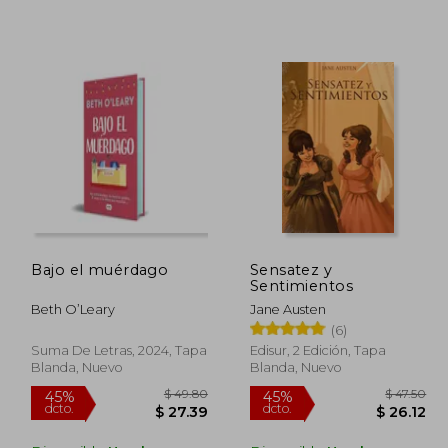
 64.10
$ 52.89
45%
45%
dcto.
dcto.
38.46
$ 29.09
Bajo el muérdago
Sensatez y
Sentimientos
Beth O’Leary
Jane Austen
(6)
Suma De Letras, 2024, Tapa
Edisur, 2 Edición, Tapa
Blanda, Nuevo
Blanda, Nuevo