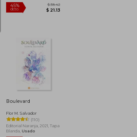
$ 49.80
$ 38.42
45%
dcto.
$ 27.39
$ 21.13
Boulevard
Flor M. Salvador
(110)
Editorial Naranja, 2021, Tapa
Blanda,
Usado