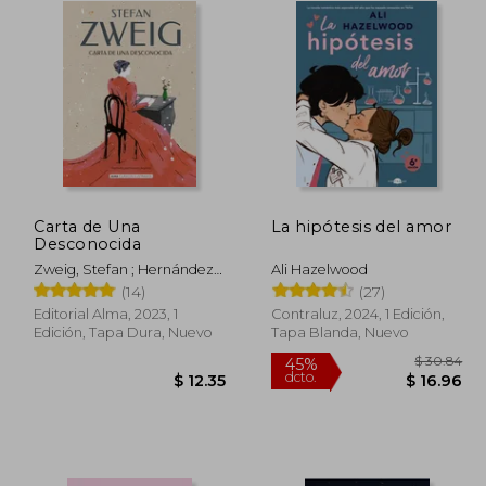
Carta de Una
La hipótesis del amor
Desconocida
Zweig, Stefan ; Hernández
Ali Hazelwood
Rodilla, Itziar ; Segovia,
(14)
(27)
Carmen
Editorial Alma, 2023, 1
Contraluz, 2024, 1 Edición,
Edición, Tapa Dura, Nuevo
Tapa Blanda, Nuevo
$ 31.58
45%
dcto.
17.37
$ 12.35