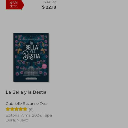
$ 46.65
$ 40.33
45%
La Bella y la Bestia
dcto.
$ 25.66
$ 22.18
Gabrielle Suzanne De
Vileneuve
(6)
Editorial Alma, 2024, Tapa
Dura, Nuevo