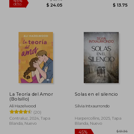
Rápido
La Teoría del Amor
Solas en el silencio
(Bolsillo)
 42.53
$ 43.74
45%
Ali Hazelwood
Silvia Intxaurrondo
dcto.
23.39
$ 24.05
(20)
Contraluz, 2024, Tapa
Harpercollins, 2025, Tapa
Blanda, Nuevo
Blanda, Nuevo