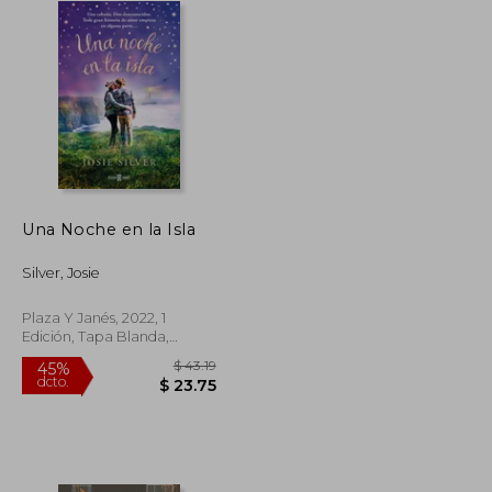
Una Noche en la Isla
Silver, Josie
Plaza Y Janés, 2022, 1
Edición, Tapa Blanda,
Nuevo
$ 30.84
$ 43.19
45%
dcto.
$ 16.96
$ 23.75