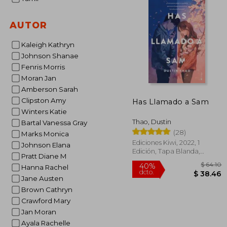
AUTOR
Kaleigh Kathryn
Johnson Shanae
Fenris Morris
Moran Jan
Amberson Sarah
Clipston Amy
Has Llamado a Sam
Winters Katie
Thao, Dustin
Bartal Vanessa Gray
(28)
Marks Monica
Ediciones Kiwi, 2022, 1
Johnson Elana
Edición, Tapa Blanda,
Pratt Diane M
Nuevo
Hanna Rachel
Jane Austen
Brown Cathryn
Crawford Mary
Jan Moran
Ayala Rachelle