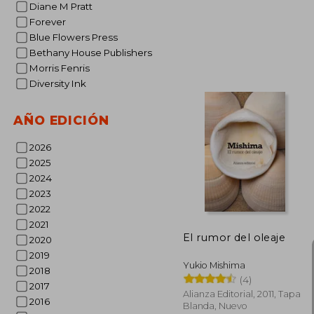
Diane M Pratt
Forever
Blue Flowers Press
Bethany House Publishers
Morris Fenris
Diversity Ink
$ 
AÑO EDICIÓN
2026
2025
2024
2023
2022
2021
El rumor del oleaje
2020
2019
Yukio Mishima
2018
(4)
2017
Alianza Editorial, 2011, Tapa
2016
Blanda, Nuevo