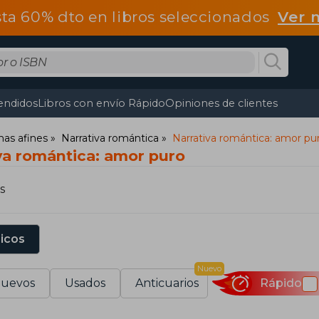
ta 60% dto en libros seleccionados
Ver 
endidos
Libros con envío Rápido
Opiniones de clientes
mas afines
Narrativa romántica
Narrativa romántica: amor pu
va romántica: amor puro
s
sicos
Nuevo
uevos
Usados
Anticuarios
Rápido