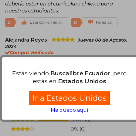
debería estar en el curriculum chileno para
nuestros estudiantes.
0
0
Esta opinión es útil
No es útil
Alejandra Reyes
Jueves 08 de Agosto,
2024
Compra Verificada
Me gustó el libro, entrega información interesante
sobre nuevos modelos de familia
Estás viendo
Buscalibre Ecuador
, pero
0
0
Esta opinión es útil
No es útil
estás en
Estados Unidos
Ir a Estados Unidos
¿Leíste este libro?
Inicia sesión
para poder
agregar tu propia evaluación
.
Me quedo aquí
100% (3)
0% (0)