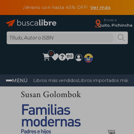
¡Verano con hasta 45% OFF!
Ver más
Enviar a
Quito, Pichincha
0
MENÚ
Libros más vendidos
Libros importados más v