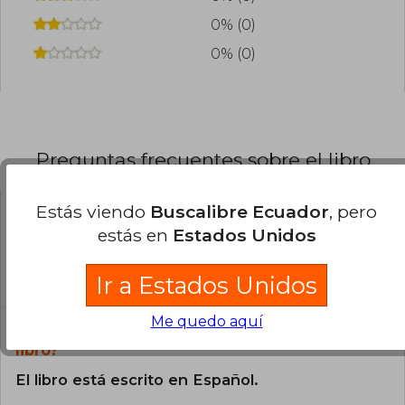
0% (0)
0% (0)
Preguntas frecuentes sobre el libro
Estás viendo
Buscalibre Ecuador
, pero
¿El libro es original?
estás en
Estados Unidos
Todos los libros de nuestro
catálogo son Originales.
Ir a Estados Unidos
Me quedo aquí
¿En qué Idioma está escrito el
libro?
El libro está escrito en Español.