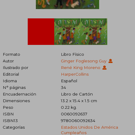
Formato
Libro Físico
Autor
Ginger Foglesong Guy
Ilustrado por
René King Moreno
Editorial
HarperCollins
Idioma
Español
N° páginas
34
Encuadernación
Libro de Cartón
Dimensiones
13.2 x 15.4 x 1.5 cm
Peso
0.22 kg.
ISBN
0060092637
ISBN13
9780060092634
Categorías
Estados Unidos De América
Cumpleaños