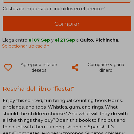
Costos de importación incluídos en el precio ✅
Comprar
Llega entre
el 07 Sep
y
el 21 Sep
a
Quito, Pichincha
.
Seleccionar ubicación
Agregar a lista de
Comparte y gana
deseos
dinero
Reseña del libro "fiesta!"
Enjoy this spirited, fun bilingual counting book.Horns,
airplanes, and tops. Whistles, gum, and rings. What
should the children choose? And what will they do with
all the things they buy?Open this book to find out and
to count with them--in English and in Spanish. It's
easy!Trompetas, aviones y trompos. Silbatos, chicles y