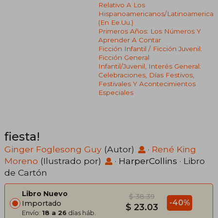
Relativo A Los
Hispanoamericanos/latinoamerica
(en Ee.uu.)
Primeros Años: Los Números Y
Aprender A Contar
Ficción Infantil / Ficción Juvenil:
Ficción General
Infantil/juvenil, Interés General:
Celebraciones, Días Festivos,
Festivales Y Acontecimientos
Especiales
fiesta!
Ginger Foglesong Guy
(Autor)
·
René King
Moreno
(Ilustrado por)
·
HarperCollins
· Libro
de Cartón
Libro Nuevo
$ 38.39
-40%
Importado
$ 23.03
Envío:
18 a 26
días háb.