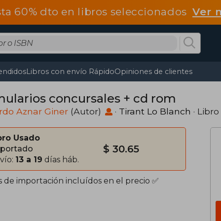
ta 60% dto en libros seleccionados
Ver 
endidos
Libros con envío Rápido
Opiniones de clientes
mularios concursales + cd rom
rdo Aznar Giner
(Autor)
·
Tirant Lo Blanch
· Libro
bro Usado
$ 30.65
portado
vío:
13 a 19
días háb.
s de importación incluídos en el precio ✅