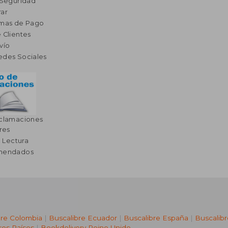
 Seguridad
ar
rmas de Pago
 Clientes
vío
edes Sociales
eclamaciones
res
a Lectura
omendados
bre Colombia
|
Buscalibre Ecuador
|
Buscalibre España
|
Buscalib
ros Países
|
Bookdelivery Reino Unido