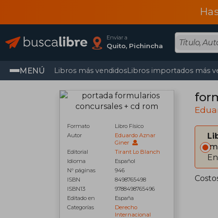
Has
Enviar a
Quito, Pichincha
MENÚ
Libros más vendidos
Libros importados más v
for
Edua
Formato
Libro Físico
Li
Autor
Eduardo Aznar
Giner
Im
Editorial
Tirant Lo Blanch
En
Idioma
Español
N° páginas
946
Costo
ISBN
8498765498
ISBN13
9788498765496
Editado en
España
Categorías
Derecho
Internacional