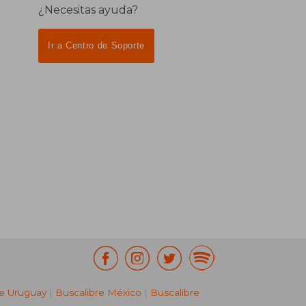
¿Necesitas ayuda?
Ir a Centro de Soporte
re Uruguay
|
Buscalibre México
|
Buscalibre