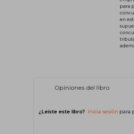
para p
concur
en es
supues
concur
tribut
además
Opiniones del libro
¿Leíste este libro?
Inicia sesión
para 