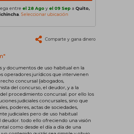
lega entre
el 28 Ago
y
el 09 Sep
a
Quito,
ichincha
.
Seleccionar ubicación
Comparte y gana dinero
m"
s y documentos de uso habitual en la
sos operadores jurídicos que intervienen
erecho concursal {abogados,
ista del concurso, el deudor, y a la
 del procedimiento concursal. por ello los
luciones judiciales concursales, sino que
les, poderes, actas de sociedades,
te judiciales pero de uso habitual
deudor. todo ello ofreciendo una visión
ntal como desde el día a día de una
uyo contenido quizás sea simple y obvio