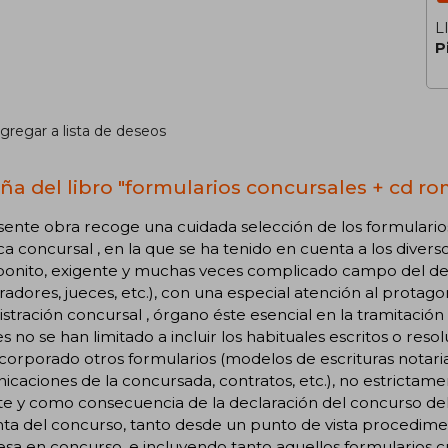
L
P
gregar a lista de deseos
ña del libro "formularios concursales + cd ro
sente obra recoge una cuidada selección de los formulario
ca concursal , en la que se ha tenido en cuenta a los diver
 bonito, exigente y muchas veces complicado campo del d
adores, jueces, etc.), con una especial atención al protagon
stración concursal , órgano éste esencial en la tramitación
s no se han limitado a incluir los habituales escritos o reso
corporado otros formularios (modelos de escrituras notaria
caciones de la concursada, contratos, etc.), no estrictamen
e y como consecuencia de la declaración del concurso del 
ta del concurso, tanto desde un punto de vista procedime
a en concurso, e incluyendo tanto aquellos formularios c