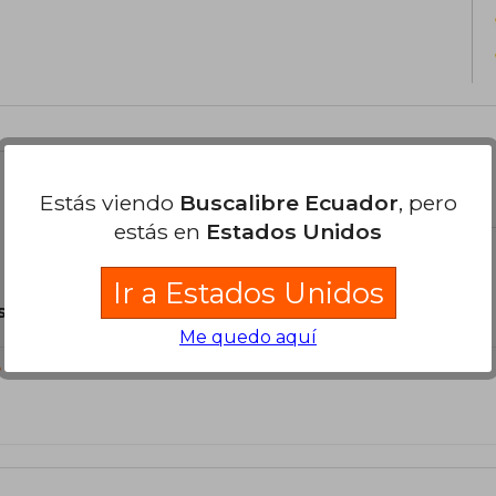
el libro
Estás viendo
Buscalibre Ecuador
, pero
estás en
Estados Unidos
Ir a Estados Unidos
son Originales.
Me quedo aquí
?