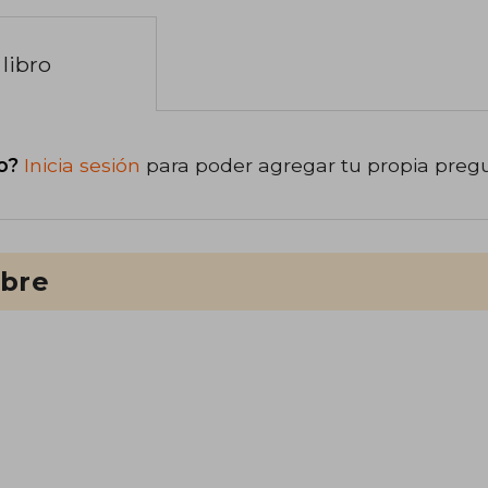
libro
o?
Inicia sesión
para poder agregar tu propia preg
ibre