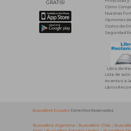
Privacidad y
GRATIS!
Cómo Compr
Nuestras Fo
Opiniones de
Costos de En
Seguridad R
Libro de R
Lista de auto
Incentivo a l
Libros Rec
Buscalibre Ecuador
Derechos Reservados.
Buscalibre Argentina
|
Buscalibre Chile
|
Buscali
Perú
|
Buscalibre Estados Unidos
|
Buscalibre Ot