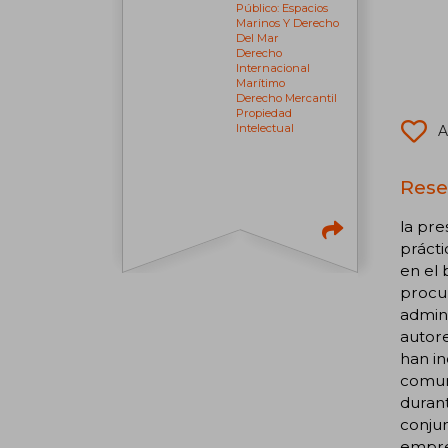
Público: Espacios
Marinos Y Derecho
Del Mar
Derecho
Internacional
Marítimo
Derecho Mercantil
Propiedad
Intelectual
A
Rese
la pre
prácti
en el
procur
admini
autore
han in
comuni
durant
conjun
empres