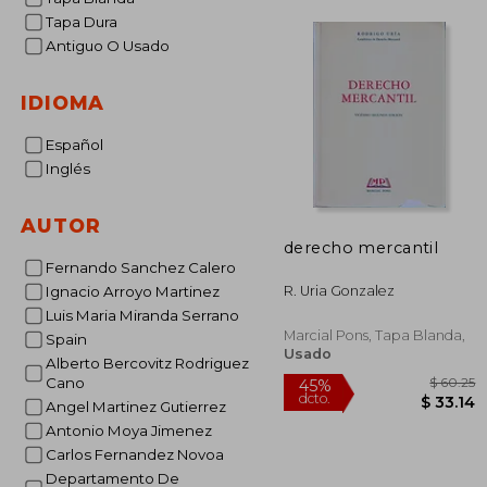
Tapa Dura
Antiguo O Usado
IDIOMA
Español
Inglés
AUTOR
derecho mercantil
Fernando Sanchez Calero
R. Uria Gonzalez
Ignacio Arroyo Martinez
Luis Maria Miranda Serrano
Marcial Pons, Tapa Blanda,
Spain
Usado
Alberto Bercovitz Rodriguez
Cano
Angel Martinez Gutierrez
Antonio Moya Jimenez
Carlos Fernandez Novoa
$
Departamento De
45%