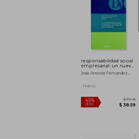
45%
dcto.
$ 
responsabilidad social
empresarial: un nuevo
reto para el derecho
Jose Antonio Fernandez
Amor (coord.)
, Nuevo