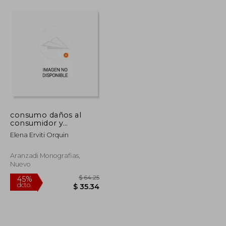
consumo daños al
consumidor y
quantum
Elena Erviti Orquin
indemnizator
Aranzadi Monografias,
Nuevo
$ 99.25
$ 64.25
45%