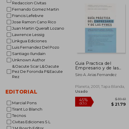
dcto.
Redaccion Civitas
$ 
Fernando Gomez Martin
Francis Lefebvre
Jose Ramon Cano Rico
Juan Martin Queralt Lozano
Lawrence Lessig
Linkgua Ediciones
Luis Fernandez Del Pozo
Santiago Ilundain
Unknown Author
Guia Practica del
&Oacute Scar L&Oacute
Empresario y de las
Pez De Foronda P&Eacute
Pymes
Siro A. Arias Fernandez
Rez
Planeta, 2001, Tapa Blanda,
EDITORIAL
Usado
Marcial Pons
Tirant Lo Blanch
Tecnos
Civitas Ediciones S L
J M Bosch Editor