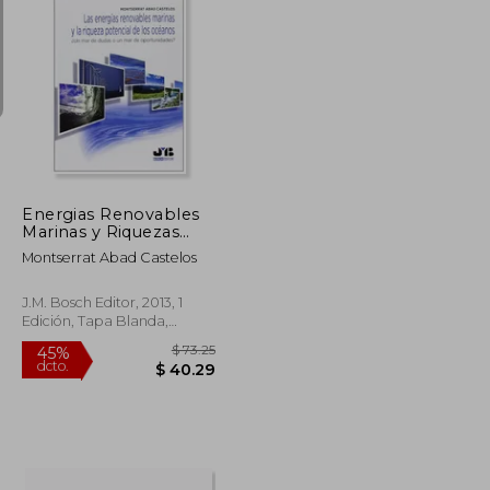
$ 214.27
45%
dcto.
$ 38.96
$ 117.85
Energias Renovables
Marinas y Riquezas
Potencial Oceanos: Un
Montserrat Abad Castelos
mar de Dudas o un
mar de
Oportunidades?
J.M. Bosch Editor, 2013, 1
Edición, Tapa Blanda,
Nuevo