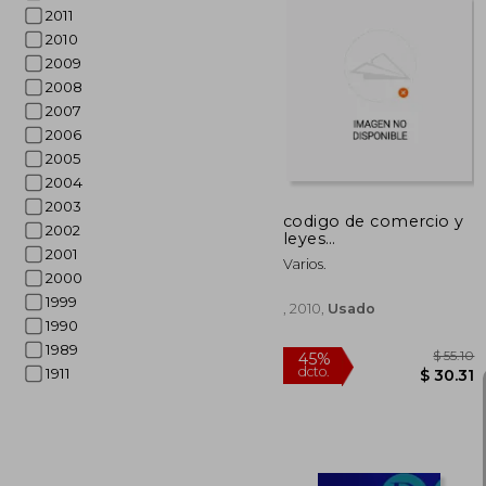
2011
2010
2009
$ 
45%
2008
dcto.
$ 
2007
2006
2005
2004
2003
codigo de comercio y
2002
leyes
2001
complementarias
Varios.
2000
1999
, 2010,
Usado
1990
1989
1911