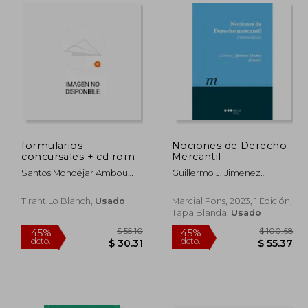
$ 39.61
$ 166.58
45%
45%
dcto.
dcto.
21.79
$ 91.62
formularios
Nociones de Derecho
concursales + cd rom
Mercantil
Santos Mondéjar Ambou
Guillermo J. Jimenez
Eduardo Aznar Giner
Sanchez
Tirant Lo Blanch,
Usado
Marcial Pons, 2023, 1 Edición,
Tapa Blanda,
Usado