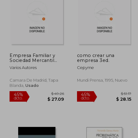
Empresa Familiar y
como crear una
Sociedad Mercantil
empresa 3ed.
 22.32
$ 86.50
45%
45%
(Especial Referencia a
dcto.
dcto.
12.28
$ 47.57
Varios Autores
Cepyme
la s Ociedad Limitada
Nueva Empresa)
Camara De Madrid, Tapa
Mundi Prensa, 1995, Nuevo
Blanda,
Usado