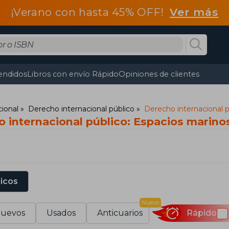
¡Verano con hasta 45% OFF!
Ver más
endidos
Libros con envío Rápido
Opiniones de clientes
ional
Derecho internacional público
Derecho internacional 
o internacional público: Espacios marino
sicos
Nuevo
uevos
Usados
Anticuarios
Rápido