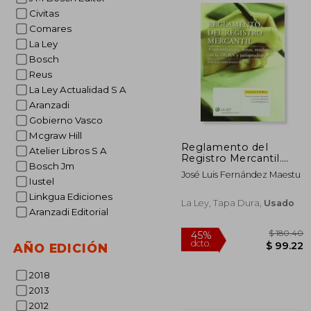
Civitas
45%
Comares
dcto.
$ 
La Ley
Bosch
Reus
La Ley Actualidad S A
Aranzadi
Gobierno Vasco
Mcgraw Hill
Reglamento del
Atelier Libros S A
Registro Mercantil.
Bosch Jm
Concordancias, Notas,
José Luis Fernández Maestu
Resoluciones de la
Iustel
Dgrn y Jurisprudencia
Linkgua Ediciones
La Ley, Tapa Dura,
Usado
Aranzadi Editorial
AÑO EDICIÓN
2018
2013
2012