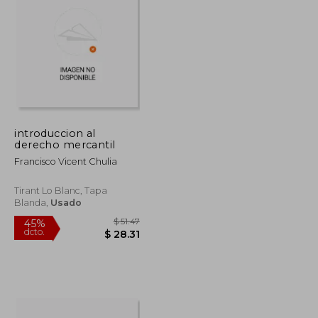
$ 70.59
$ 73.25
45%
dcto.
$ 38.82
$ 40.29
introduccion al
derecho mercantil
Francisco Vicent Chulia
Tirant Lo Blanc, Tapa
Blanda,
Usado