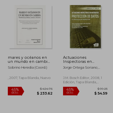
mares y océanos en
Actuaciones
un mundo en cambio:
Inspectoras en
tendencias jurídicas,
Materia de Protección
Sobrino Heredia (coord.)
Jorge Ortega Soriano;
actores y factores
de Datos. El Protocolo
Xavier Salla
de Inspección.
, 2007, Tapa Blanda, Nuevo
J.M. Bosch Editor, 2008, 1
Edición, Tapa Blanda,
Nuevo
 60.25
$ 424.76
45%
45%