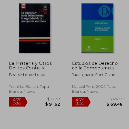
dcto.
dcto.
33.14
$ 233.62
La Piratería y Otros
Estudios de Derecho
Delitos Contra la
de la Competencia
Seguridad de la
Beatriz López Lorca
Juan Ignacio Font Galan
Navegación Marítima
(Monografías)
Tirant Lo Blanch, Tapa
Marcial Pons, 2005, Tapa
Blanda, Nuevo
Blanda, Nuevo