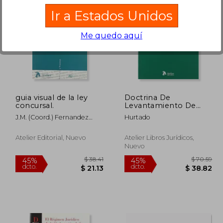
Ir a Estados Unidos
Me quedo aquí
$ 55.10
$ 75.68
45%
dcto.
30.31
$ 41.63
guia visual de la ley
Doctrina De
concursal.
Levantamiento De
Velo Societario En
J.m. (coord.) Fernandez
Hurtado
España E
Seijo
Hispanoameric
Atelier Editorial, Nuevo
Atelier Libros Jurídicos,
Nuevo