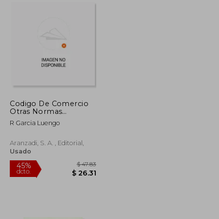
$ 126.33
$ 65.75
45%
dcto.
$ 69.48
$ 36.16
Codigo De Comercio
Otras Normas
Mercantiles
R Garcia Luengo
Aranzadi, S. A. , Editorial,
Usado