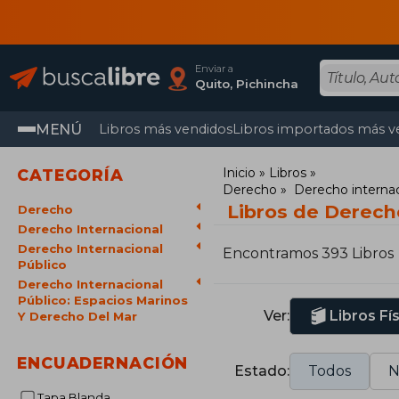
Enviar a
Quito, Pichincha
MENÚ
Libros más vendidos
Libros importados más v
Inicio
Libros
CATEGORÍA
Derecho
Derecho internac
Libros de Derech
Derecho
Derecho Internacional
Derecho Internacional
Encontramos 393 Libros
Público
Derecho Internacional
Público: Espacios Marinos
Ver:
Libros Fí
Y Derecho Del Mar
ENCUADERNACIÓN
Estado:
Todos
N
Tapa Blanda