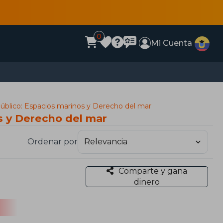
0
Mi Cuenta
público: Espacios marinos y Derecho del mar
s y Derecho del mar
Ordenar por
Comparte y gana
dinero