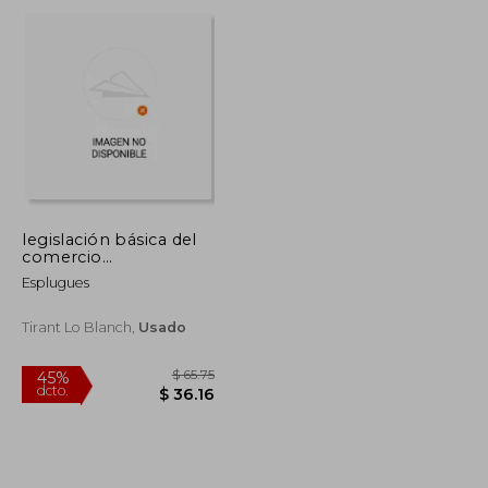
dcto.
$ 54.59
$ 35.34
legislación básica del
comercio
internacional
Esplugues
Tirant Lo Blanch,
Usado