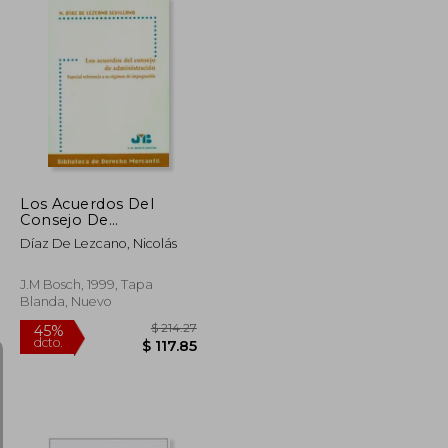
$ 100.68
$ 47.83
45%
dcto.
$ 55.37
$ 26.31
Los Acuerdos Del
Consejo De
Administración
Díaz De Lezcano, Nicolás
J.M Bosch, 1999, Tapa
Blanda, Nuevo