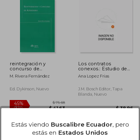
180.40
$ 55.10
45%
45%
dcto.
dcto.
99.22
$ 30.31
reintegración y
Los contratos
concurso de
conexos.: Estudio de
acreedores.
supuestos concretos y
M. Rivera Fernández
Ana Lopez Frias
ensayo de una
construcción doctrinal.
Ed. Dykinson, Nuevo
J.M. Bosch Editor, Tapa
Blanda, Nuevo
Estás viendo
Buscalibre Ecuador
, pero
estás en
Estados Unidos