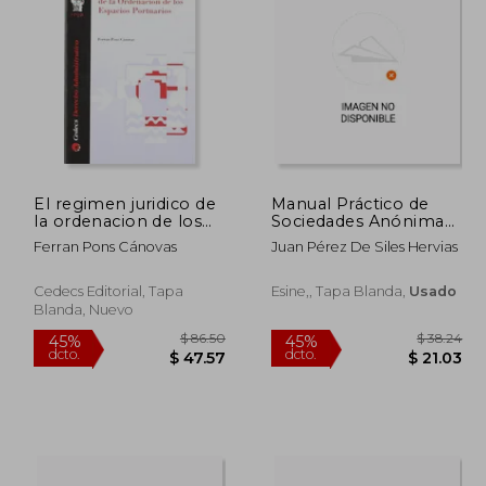
 70.16
$ 38.41
45%
45%
dcto.
dcto.
38.59
$ 21.13
El regimen juridico de
Manual Práctico de
la ordenacion de los
Sociedades Anónimas
espacios porturarios
y Limitadas
Ferran Pons Cánovas
Juan Pérez De Siles Hervias
Cedecs Editorial, Tapa
Esine,, Tapa Blanda,
Usado
Blanda, Nuevo