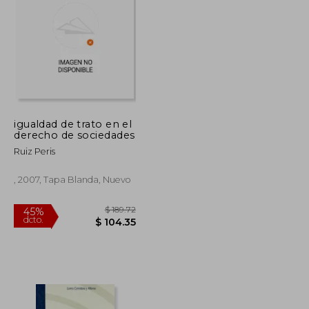
igualdad de trato en el
derecho de sociedades
$ 38.24
$ 51.47
45%
dcto.
$ 21.03
$ 28.31
Ruiz Peris
, 2007, Tapa Blanda, Nuevo