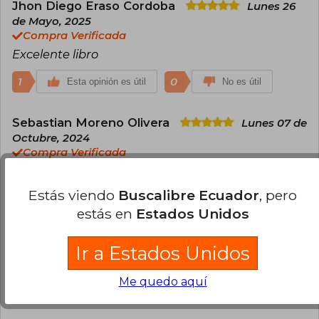
Jhon Diego Eraso Cordoba
Lunes 26
de Mayo, 2025
Compra Verificada
Excelente libro
1
0
Esta opinión es útil
No es útil
Sebastian Moreno Olivera
Lunes 07 de
Octubre, 2024
Compra Verificada
Recomendado
Estás viendo
Buscalibre Ecuador
, pero
1
0
Esta opinión es útil
No es útil
estás en
Estados Unidos
Cargar más opiniones del libro
Ir a Estados Unidos
¿Leíste este libro?
Inicia sesión
para poder
Me quedo aquí
agregar tu propia evaluación
.