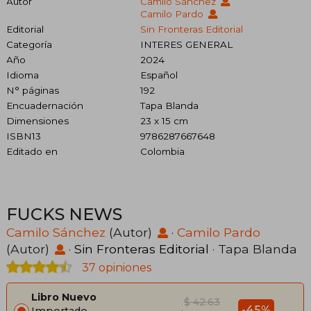
Autor
Camilo Sánchez
Camilo Pardo
Editorial
Sin Fronteras Editorial
Categoría
INTERES GENERAL
Año
2024
Idioma
Español
N° páginas
192
Encuadernación
Tapa Blanda
Dimensiones
23 x 15 cm
ISBN13
9786287667648
Editado en
Colombia
FUCKS NEWS
Camilo Sánchez
(Autor)
·
Camilo Pardo
(Autor)
·
Sin Fronteras Editorial
· Tapa Blanda
37 opiniones
Libro Nuevo
$ 42.63
-45%