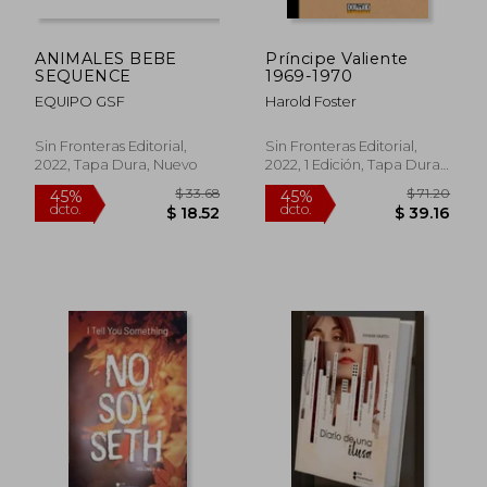
ANIMALES BEBE
Príncipe Valiente
SEQUENCE
1969-1970
EQUIPO GSF
Harold Foster
Sin Fronteras Editorial,
Sin Fronteras Editorial,
2022, Tapa Dura, Nuevo
2022, 1 Edición, Tapa Dura,
Nuevo
$ 33.68
$ 71.
45%
45%
dcto.
dcto.
$ 18.52
$ 39.