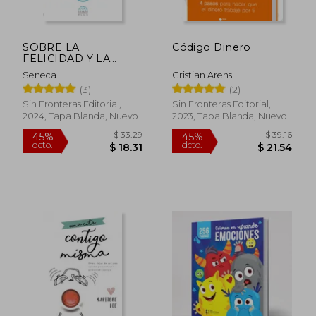
SOBRE LA
Código Dinero
FELICIDAD Y LA
BREVEDAD DE LA
Seneca
Cristian Arens
VIDA
(3)
(2)
Sin Fronteras Editorial,
Sin Fronteras Editorial,
2024, Tapa Blanda, Nuevo
2023, Tapa Blanda, Nuevo
$ 67.59
$ 37.
45%
45%
dcto.
dcto.
$ 37.17
$ 20.