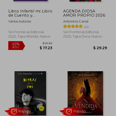
Libro Infantil mi Libro
AGENDA DIOSA
de Cuento y
AMOR PROPIO 2026
Actividades my Little
Varios Autores
Antonina Canal
Pony
(4)
Sin Fronteras Editorial,
Sin Fronteras Editorial,
2022, Tapa Blanda, Nuevo
2025, Tapa Dura, Nuevo
$ 32.11
$ 32.
45%
45%
dcto.
dcto.
$ 17.66
$ 17.