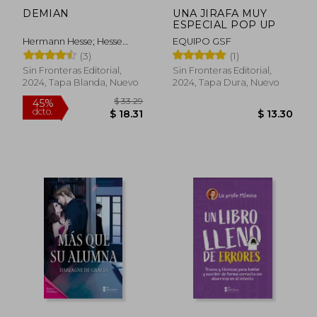
DEMIAN
UNA JIRAFA MUY
$ 20.60
$ 35.
45%
45%
ESPECIAL POP UP
dcto.
dcto.
$ 11.33
$ 19.
Hermann Hesse; Hesse
EQUIPO GSF
Hermann
(3)
(1)
Sin Fronteras Editorial,
Sin Fronteras Editorial,
2024, Tapa Blanda, Nuevo
2024, Tapa Dura, Nuevo
Rápido