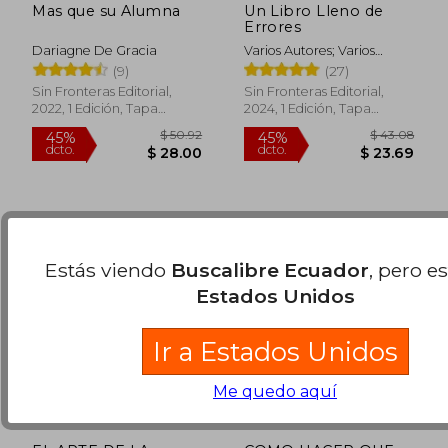
Mas que su Alumna
Un Libro Lleno de
Errores
Dariagne De Gracia
Varios Autores; Varios
$ 22.48
$ 43.
Autores
45%
45%
(9)
(27)
dcto.
dcto.
$ 12.36
$ 23.
Sin Fronteras Editorial,
Sin Fronteras Editorial,
2022, 1 Edición, Tapa
2024, 1 Edición, Tapa
Blanda, Nuevo
Blanda, Nuevo
Estás viendo
Buscalibre Ecuador
, pero e
Estados Unidos
Ir a Estados Unidos
Me quedo aquí