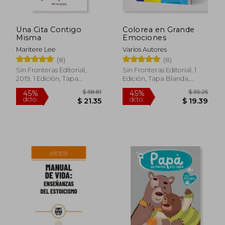
Una Cita Contigo
Colorea en Grande
Misma
Emociones
Maritere Lee
Varios Autores
(8)
(8)
Sin Fronteras Editorial,
Sin Fronteras Editorial, 1
2019, 1 Edición, Tapa
Edición, Tapa Blanda,
Blanda, Nuevo
Nuevo
$ 33.29
$ 39
45%
45%
dcto.
dcto.
$ 18.31
$ 21.