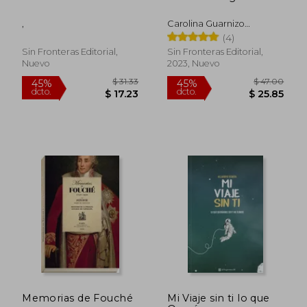
,
Carolina Guarnizo
Sánchez
(4)
Sin Fronteras Editorial,
Sin Fronteras Editorial,
Nuevo
2023, Nuevo
$ 50.92
$ 43.
45%
45%
dcto.
dcto.
$ 28.00
$ 23.
Memorias de Fouché
Mi Viaje sin ti lo que