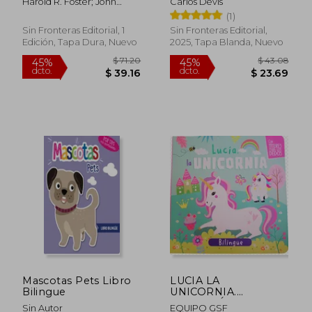
Harold R. Foster; John
Carlos Devis
Cullen Murphy
(1)
Sin Fronteras Editorial, 1
Sin Fronteras Editorial,
Edición, Tapa Dura, Nuevo
2025, Tapa Blanda, Nuevo
$ 52.87
45%
dcto.
$ 29.08
$ 20.
Mascotas Pets Libro
LUCIA LA
Bilingue
UNICORNIA.
COLECCIÓN TITERES
Sin Autor
EQUIPO GSF