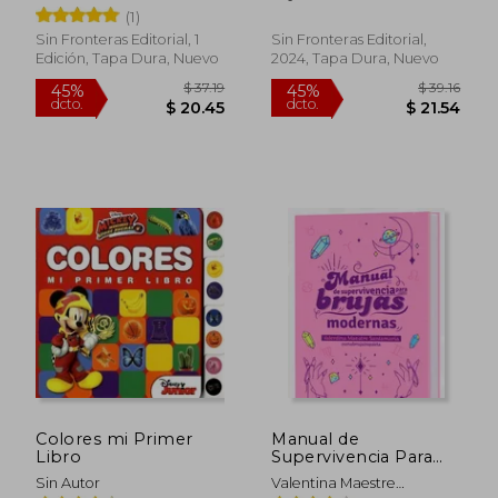
PARA DEDOS
(1)
Sin Fronteras Editorial, 1
Sin Fronteras Editorial,
Edición, Tapa Dura, Nuevo
2024, Tapa Dura, Nuevo
$ 41.12
$ 37
45%
45%
dcto.
dcto.
$ 22.62
$ 20.
Colores mi Primer
Manual de
Libro
Supervivencia Para
Brujas Modernas
Sin Autor
Valentina Maestre