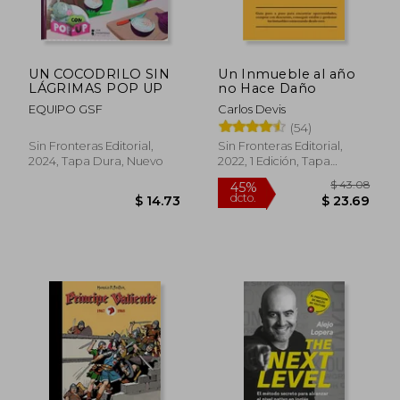
UN COCODRILO SIN
Un Inmueble al año
LÁGRIMAS POP UP
no Hace Daño
EQUIPO GSF
Carlos Devis
(54)
Sin Fronteras Editorial,
Sin Fronteras Editorial,
2024, Tapa Dura, Nuevo
2022, 1 Edición, Tapa
$ 41.12
$ 54.
45%
45%
Blanda, Nuevo
dcto.
dcto.
$ 22.62
$ 30.