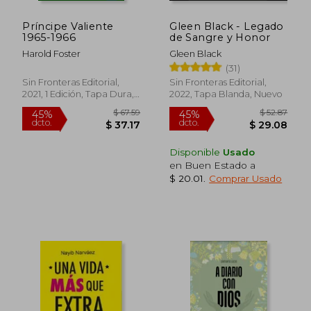
Príncipe Valiente
Gleen Black - Legado
1965-1966
de Sangre y Honor
Harold Foster
Gleen Black
(31)
Sin Fronteras Editorial,
Sin Fronteras Editorial,
2021, 1 Edición, Tapa Dura,
2022, Tapa Blanda, Nuevo
Nuevo
Disponible
Usado
en Buen Estado a
$ 20.01
.
Comprar Usado
$ 67.59
$ 52.
45%
45%
dcto.
dcto.