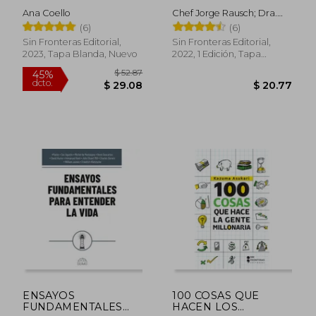
Ana Coello
Chef Jorge Rausch; Dra.
Marcela Escobar
(6)
(6)
Sin Fronteras Editorial,
Sin Fronteras Editorial,
2023, Tapa Blanda, Nuevo
2022, 1 Edición, Tapa
Blanda, Nuevo
$ 31.33
$ 47.
45%
45%
dcto.
dcto.
$ 17.23
$ 25.
ENSAYOS
100 COSAS QUE
FUNDAMENTALES
HACEN LOS