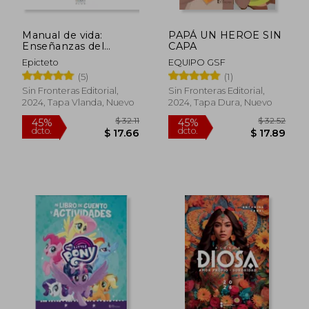
Manual de vida:
PAPÁ UN HEROE SIN
Enseñanzas del
CAPA
estoicismo
Epicteto
EQUIPO GSF
(5)
(1)
Sin Fronteras Editorial,
Sin Fronteras Editorial,
2024, Tapa Vlanda, Nuevo
2024, Tapa Dura, Nuevo
$ 38.81
$ 35.
45%
45%
dcto.
dcto.
$ 21.35
$ 19.