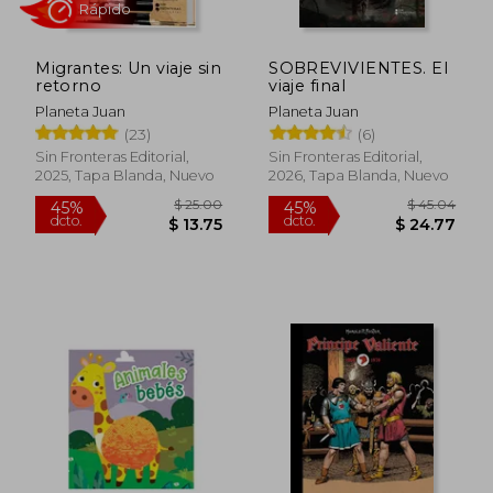
Migrantes: Un viaje sin
SOBREVIVIENTES. El
retorno
viaje final
Planeta Juan
Planeta Juan
Rápido
(23)
(6)
Sin Fronteras Editorial,
Sin Fronteras Editorial,
2025, Tapa Blanda, Nuevo
2026, Tapa Blanda, Nuevo
$ 25.00
$ 45.
45%
45%
dcto.
dcto.
$ 13.75
$ 24.