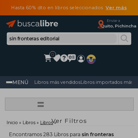
Hasta 60% dto en libros seleccionados
Ver más
Enviar a
Quito, Pichincha
0
MENÚ
Libros más vendidos
Libros importados más v
=
Ver Filtros
Inicio
Libros
Libros
Encontramos 283 Libros para
sin fronteras