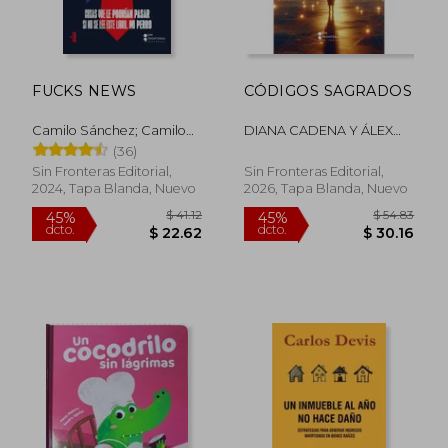
FUCKS NEWS
CÓDIGOS SAGRADOS
Camilo Sánchez; Camilo
DIANA CADENA Y ÁLEX
$ 43.08
$ 48.
Pardo
NEIRA
45%
45%
(36)
dcto.
dcto.
$ 23.69
$ 26.
Sin Fronteras Editorial,
Sin Fronteras Editorial,
2024, Tapa Blanda, Nuevo
2026, Tapa Blanda, Nuevo