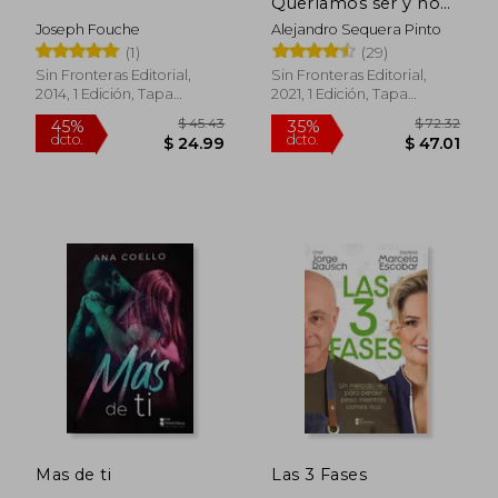
Queríamos ser y no
Fuimos
Joseph Fouche
Alejandro Sequera Pinto
(1)
(29)
Sin Fronteras Editorial,
Sin Fronteras Editorial,
2014, 1 Edición, Tapa
2021, 1 Edición, Tapa
Blanda, Nuevo
Blanda, Nuevo
$ 31.33
$ 43.
45%
45%
dcto.
dcto.
$ 17.23
$ 23.
Mas de ti
Las 3 Fases