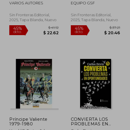
PARA ENTENDER LA
MILLONARIOS
VARIOS AUTORES
EQUIPO GSF
VIDA
Sin Fronteras Editorial,
Sin Fronteras Editorial,
2025, Tapa Blanda, Nuevo
2025, Tapa Blanda, Nuevo
$ 45.43
$ 72.
45%
35%
dcto.
dcto.
$ 24.99
$ 47.
Príncipe Valiente
CONVIERTA LOS
1979-1980
PROBLEMAS EN
OPORTUNIDADES