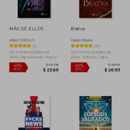
MÁS DE ELLOS
Bratva
$ 43.08
$ 35.
45%
45%
dcto.
dcto.
$ 23.69
$ 19.
ANA COELLO
Gleen Black
(1)
(19)
Sin Fronteras Editorial,
Sin Fronteras Editorial,
2024, Tapa Blanda, Nuevo
2024, 1 Edición, Tapa
Blanda, Nuevo