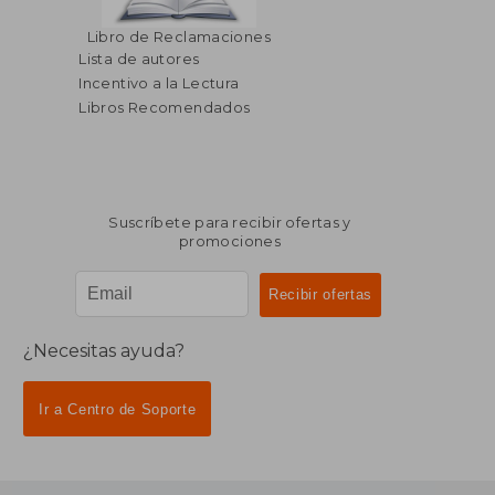
$ 33.07
$ 47.
45%
45%
Libro de Reclamaciones
dcto.
dcto.
$ 18.19
$ 25.
Lista de autores
Incentivo a la Lectura
Libros Recomendados
Suscríbete para recibir ofertas y
promociones
¿Necesitas ayuda?
Ir a Centro de Soporte