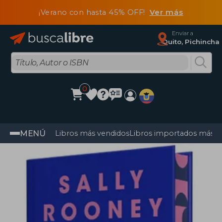
¡Verano con hasta 45% OFF!
Ver más
Enviar a
Quito, Pichincha
0
MENÚ
Libros más vendidos
Libros importados más v