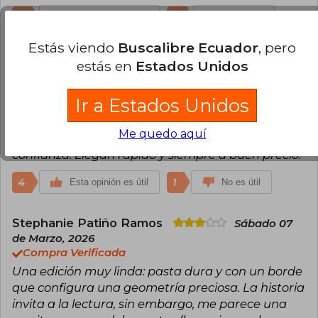
contemporánea.
4
0
Esta opinión es útil
No es útil
Estás viendo
Buscalibre Ecuador
, pero
Belfor Olivares
Domingo 12 de Octubre,
estás en
Estados Unidos
2025
Compra Verificada
Ir a Estados Unidos
Excelente, muy bonito libro, bonito diseño en las
hojas, tapas duras. Llegó en perfecto estado.
Me quedo aquí
Siempre compro en buscalibre porque me da
confianza. Llegan rápido y siempre a buen precio.
4
1
Esta opinión es útil
No es útil
Stephanie Patiño Ramos
Sábado 07
de Marzo, 2026
Compra Verificada
Una edición muy linda: pasta dura y con un borde
que configura una geometría preciosa. La historia
invita a la lectura, sin embargo, me parece una