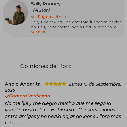
Sally Rooney
(Autor)
Ver Página del Autor
Sally Rooney es una escritora irlandesa nacida
en 1991, reconocida por su estilo preciso y su
Ver más
aguda exploración de las relaciones humanas, la
juventud y las dinámicas emocionales. Su obra
se enmarca principalmente en el género de la
ficción contemporánea y el realismo
psicológico. Rooney alcanzó gran notoriedad
con su debut Conversations with Friends (2017),
una novela que aborda las complejidades de la
Opiniones del libro
amistad y el amor.
Su segundo libro, Normal People (2018), fue aún
más exitoso, ganando el Premio Costa al Mejor
Angie Angarita
Lunes 15 de Septiembre,
Libro del Año y siendo adaptado a una exitosa
2025
serie de televisión. En 2021 publicó Beautiful
Compra Verificada
World, Where Are You, continuando con su
No me fijé y me alegro mucho que me llegó la
estilo introspectivo y personajes profundos.
Rooney ha sido aclamada por su capacidad para
versión pasta dura. Había leído Conversaciones
capturar la naturaleza de las relaciones
entre amigos y no podía dejar de leer su libro más
modernas, convirtiéndola en una de las voces
famoso.
más importantes de la literatura