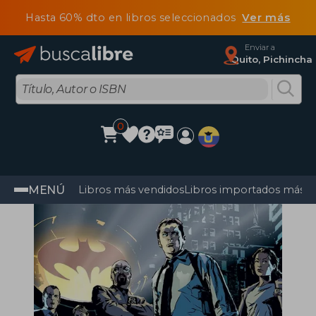
Hasta 60% dto en libros seleccionados
Ver más
Enviar a
Quito, Pichincha
0
MENÚ
Libros más vendidos
Libros importados más v