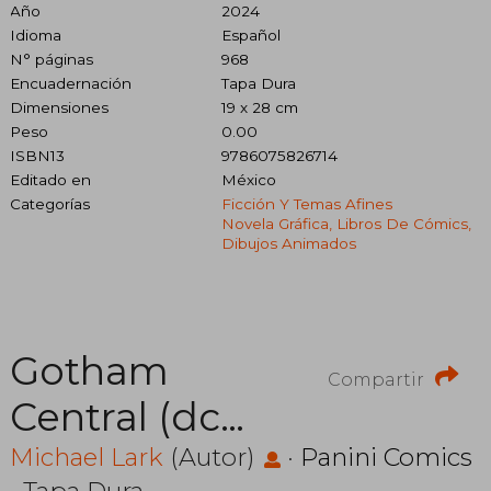
Año
2024
Idioma
Español
N° páginas
968
Encuadernación
Tapa Dura
Dimensiones
19 x 28 cm
Peso
0.00
ISBN13
9786075826714
Editado en
México
Categorías
Ficción Y Temas Afines
Novela Gráfica, Libros De Cómics,
Dibujos Animados
Gotham
Compartir
Central (dc
Omnibus)
Michael Lark
(Autor)
·
Panini Comics
· Tapa Dura