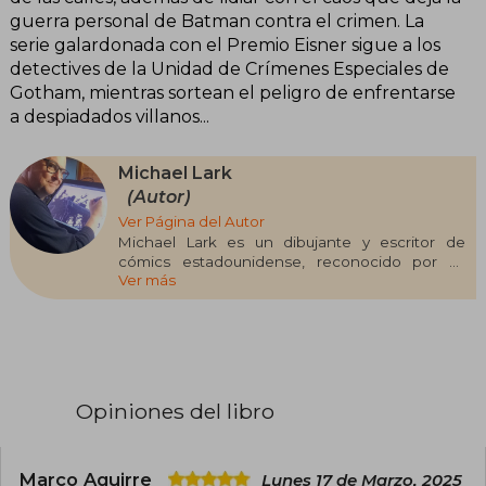
guerra personal de Batman contra el crimen. La
serie galardonada con el Premio Eisner sigue a los
detectives de la Unidad de Crímenes Especiales de
Gotham, mientras sortean el peligro de enfrentarse
a despiadados villanos...
Michael Lark
(Autor)
Ver Página del Autor
Michael Lark es un dibujante y escritor de
cómics estadounidense, reconocido por su
Ver más
estilo realista y detallado, que ha trabajado
principalmente en el género de superhéroes y
series noir. A lo largo de su carrera, ha trabajado
en importantes títulos como El Asombroso
Spider-Man 28: Cacería Macabra (2002) y
Daredevil (2001-2003), junto a escritores como
Brian Michael Bendis. También es conocido por
Opiniones del libro
su trabajo en Gotham Central (2003-2006), con
el guion de Ed Brubaker, y por su colaboración
en The Fade Out (2014) con Ed Brubaker, un
cómic noir aclamado por su atmósfera y
Marco Aguirre
Lunes 17 de Marzo, 2025