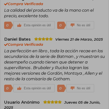
narrativa.
Compra Verificada
La calidad del producto va de la mano con el
Lark se ha destacado por su habilidad para crear
precio, excelente todo.
ambientes visuales muy característicos, a
menudo oscuros y cargados de tensión. Su
trabajo ha sido esencial en la evolución de las
0
0
Esta opinión es útil
No es útil
historias dentro del cómic de autor, aunque no
se registran premios específicos en su
trayectoria.
Daniel Bates
Viernes 21 de Marzo, 2025
Compra Verificada
La perfección en libro , toda la acción recae en los
secundarios de la serie de Batman , y muestran su
desempeño cuando tienen que detener a
supervillanos . Brubaler y Rucka logran las
mejores versiones de Gordón, Montoya , Allen y el
resto de la comisaría de Gotham.
0
0
Esta opinión es útil
No es útil
Usuario Anónimo
Jueves 05 de Junio,
2025