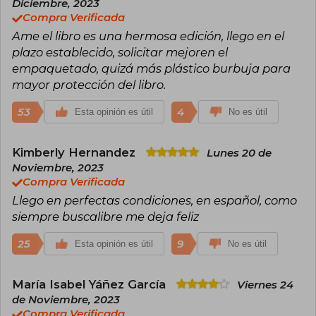
Diciembre, 2023
logró publicar en 1997 tras varios rechazos
Compra Verificada
editoriales. La saga de Harry Potter, con más de
Ame el libro es una hermosa edición, llego en el
600 millones de ejemplares vendidos y
traducida a múltiples idiomas, es su obra más
plazo establecido, solicitar mejoren el
influyente. También escribe novela negra bajo
empaquetado, quizá más plástico burbuja para
el seudónimo Robert Galbraith, mostrando su
mayor protección del libro.
versatilidad como autora.
53
4
Esta opinión es útil
No es útil
En 2020, J.K. Rowling volvió a escribir para niños
con el cuento de hadas El ickabog, que primero
Kimberly Hernandez
publicó de forma gratuita en línea durante el
Lunes 20 de
confinamiento; más tarde donó todos los
Noviembre, 2023
derechos de autor del libro para ayudar a los
Compra Verificada
grupos vulnerables más afectados por la
Llego en perfectas condiciones, en español, como
pandemia de Covid-19. J.K. Rowling confiesa
que siempre quiso ser escritora. Vive en Escocia
siempre buscalibre me deja feliz
con su familia.
25
9
Esta opinión es útil
No es útil
María Isabel Yáñez García
Viernes 24
de Noviembre, 2023
Compra Verificada