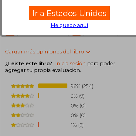
Compra Verificada
Ir a Estados Unidos
Muchas gracias. Una vez más un excelente
servicio. Hermoso libro. =)
Me quedo aquí
11
4
Esta opinión es útil
No es útil
Cargar más opiniones del libro
¿Leíste este libro?
Inicia sesión
para poder
agregar tu propia evaluación
.
96% (254)
3% (9)
0% (0)
0% (0)
1% (2)