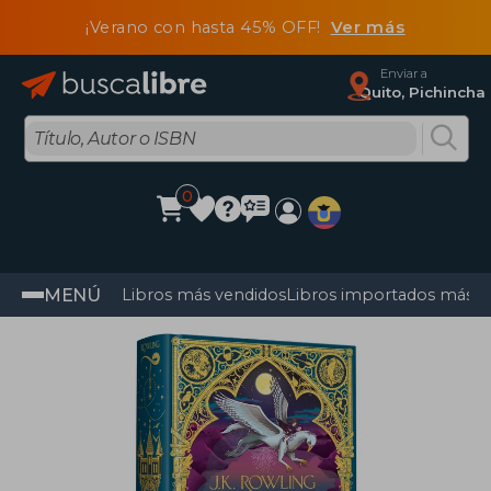
¡Verano con hasta 45% OFF!
Ver más
Enviar a
Quito, Pichincha
0
MENÚ
Libros más vendidos
Libros importados más v