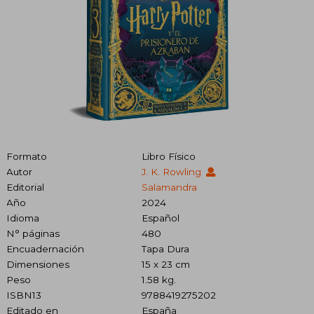
Formato
Libro Físico
Autor
J. K. Rowling
Editorial
Salamandra
Año
2024
Idioma
Español
N° páginas
480
Encuadernación
Tapa Dura
Dimensiones
15 x 23 cm
Peso
1.58 kg.
ISBN13
9788419275202
Editado en
España