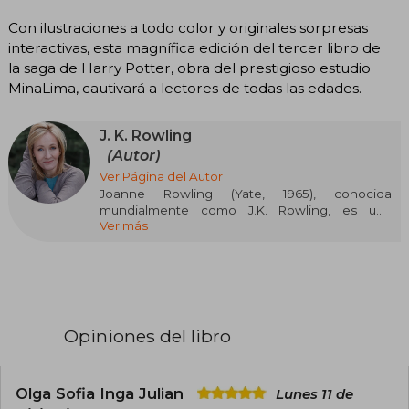
Con ilustraciones a todo color y originales sorpresas
interactivas, esta magnífica edición del tercer libro de
la saga de Harry Potter, obra del prestigioso estudio
MinaLima, cautivará a lectores de todas las edades.
J. K. Rowling
(Autor)
Ver Página del Autor
Joanne Rowling (Yate, 1965), conocida
mundialmente como J.K. Rowling, es una
Ver más
escritora y guionista británica que ha dejado una
marca profunda en la literatura contemporánea
gracias a la creación de la saga de Harry Potter.
Su obra no solo revolucionó la literatura infantil y
juvenil, sino que también se convirtió en un
fenómeno cultural global. Antes de alcanzar el
éxito, Rowling estudió Filología y trabajó en
Opiniones del libro
diversos empleos, incluyendo Amnistía
Internacional. Fue durante un viaje en tren
cuando surgió la idea de Harry Potter, que, tras
superar dificultades personales como la pérdida
Olga Sofia Inga Julian
Lunes 11 de
de su madre y la crianza en solitario de su hija,