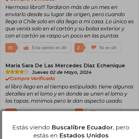
Hermoso libro!!! Tardaron más de un mes en
enviarlo desde su lugar de origen, pero cuando
llego a Chile solo en día llego a mi casa. Lo único es
que venía solo en el cartón y su bolsa exterior y
con el cartón se raspo un poco en las puntas
15
2
Esta opinión es útil
No es útil
Maria Sara De Las Mercedes Diaz Echenique
Jueves 02 de Mayo, 2024
Compra Verificada
el libro llego en el tiempo estipulado. tiene algunos
detalles en el lomo y en donde se unen el lomo y
las tapas. minimos pero le dan aspecto usado.
10
1
Esta opinión es útil
No es útil
Estás viendo
Buscalibre Ecuador
, pero
Carlos Alejandro Valladares Valiente
estás en
Estados Unidos
Lunes 20 de Noviembre, 2023