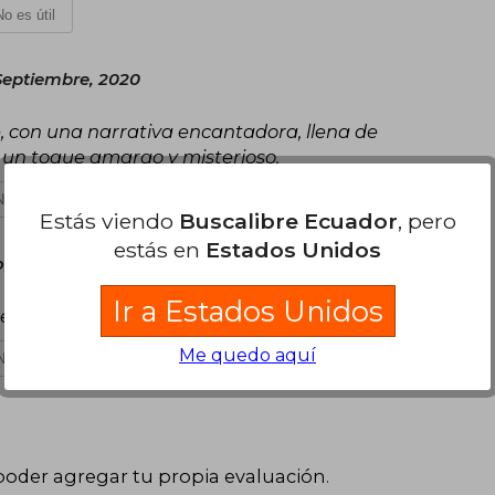
No es útil
Septiembre, 2020
le, con una narrativa encantadora, llena de
 un toque amargo y misterioso.
No es útil
Estás viendo
Buscalibre Ecuador
, pero
estás en
Estados Unidos
, 2021
Ir a Estados Unidos
ente vale la pena. Llegó súper rápido ❤️
Me quedo aquí
No es útil
poder agregar tu propia evaluación
.