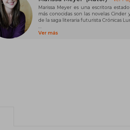
Marissa Meyer es una escritora estad
más conocidas son las novelas Cinder 
de la saga literaria futurista Crónicas Lu
Meyer nació en Tacoma y asistió a la Pac
Ver más
en escritura creativa. Antes de escribi
libros durante cinco años y escribió 
Sailor Moon con el seudónimo de Alicia 
Meyer asegura que se inspiró para escr
concurso de escritura en el año 200
centrada un Gato con Botas futurista.