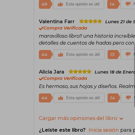
49
14
Esta opinión es útil
Valentina Farr
Lunes 21 de 
Compra Verificada
maravilloso libro!! una historia increíb
detalles de cuentos de hadas pero con
44
13
Esta opinión es útil
Alicia Jara
Lunes 18 de Enero
Compra Verificada
Es hermoso, sus hojas y diseños. Realm
44
14
Esta opinión es útil
Cargar más opiniones del libro
¿Leíste este libro?
Inicia sesión
para 