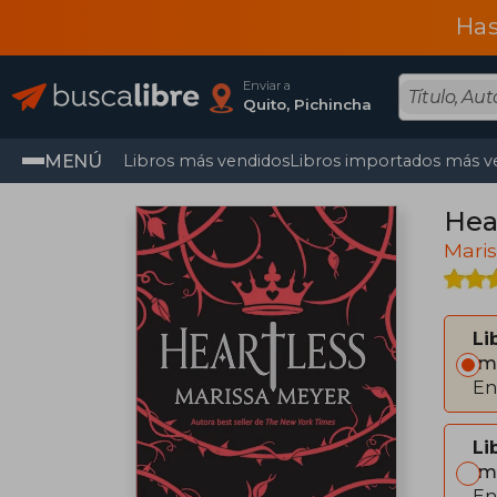
Has
Enviar a
Quito, Pichincha
MENÚ
Libros más vendidos
Libros importados más v
Hea
Mari
Li
Im
En
Li
Im
En