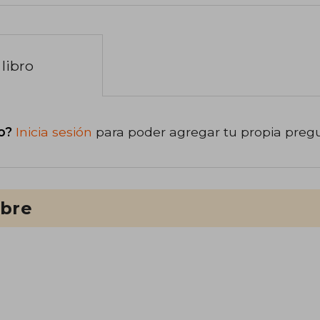
libro
o?
Inicia sesión
para poder agregar tu propia preg
ibre