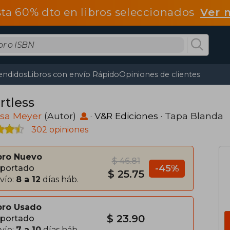
ta 60% dto en libros seleccionados
Ver 
endidos
Libros con envío Rápido
Opiniones de clientes
rtless
ssa Meyer
(Autor)
·
V&R Ediciones
· Tapa Blanda
302 opiniones
bro Nuevo
$ 46.81
-45%
portado
$ 25.75
vío:
8 a 12
días háb.
bro Usado
$ 23.90
portado
vío:
7 a 10
días háb.