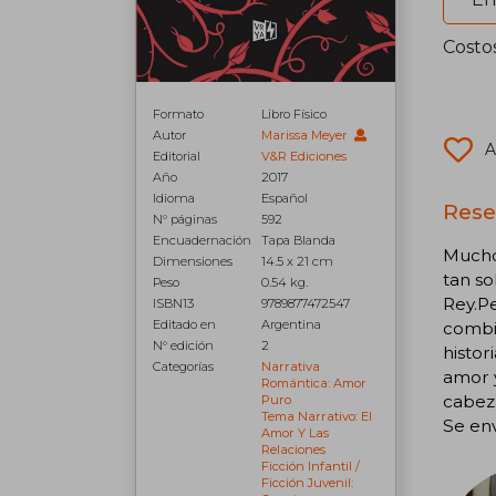
Costo
Formato
Libro Físico
Autor
Marissa Meyer
A
Editorial
V&R Ediciones
Año
2017
Idioma
Español
Rese
N° páginas
592
Encuadernación
Tapa Blanda
Mucho 
Dimensiones
14.5 x 21 cm
tan so
Peso
0.54 kg.
Rey.Pe
ISBN13
9789877472547
Editado en
Argentina
combin
N° edición
2
histor
Categorías
Narrativa
amor y
Romántica: Amor
cabez
Puro
Tema Narrativo: El
Se env
Amor Y Las
Relaciones
Ficción Infantil /
Ficción Juvenil: