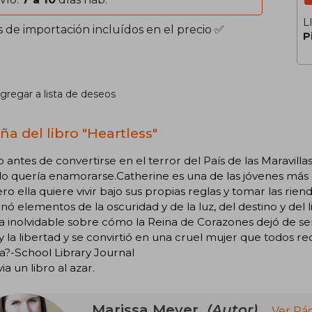
L
s de importación incluídos en el precio ✅
P
gregar a lista de deseos
ña del libro "Heartless"
antes de convertirse en el terror del País de las Maravilla
lo quería enamorarse.Catherine es una de las jóvenes más d
ro ella quiere vivir bajo sus propias reglas y tomar las ri
ó elementos de la oscuridad y de la luz, del destino y del l
ia inolvidable sobre cómo la Reina de Corazones dejó de s
 la libertad y se convirtió en una cruel mujer que todos re
a?-School Library Journal
ia un libro al azar.
Marissa Meyer
(Autor)
Ver Pá