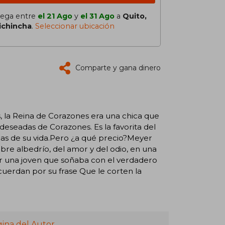
lega entre
el 21 Ago
y
el 31 Ago
a
Quito,
ichincha
.
Seleccionar ubicación
Comparte y gana dinero
s, la Reina de Corazones era una chica que
eseadas de Corazones. Es la favorita del
endas de su vida.Pero ¿a qué precio?Meyer
ibre albedrío, del amor y del odio, en una
er una joven que soñaba con el verdadero
cuerdan por su frase Que le corten la
gina del Autor