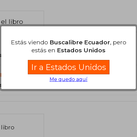
el libro
Estás viendo
Buscalibre Ecuador
, pero
estás en
Estados Unidos
son Originales.
Ir a Estados Unidos
libro?
Me quedo aquí
s Tapa Blanda.
libro