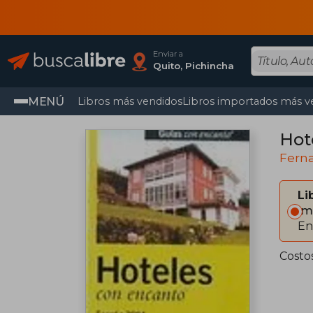
Enviar a
Quito, Pichincha
MENÚ
Libros más vendidos
Libros importados más v
Hot
Fern
Li
Im
En
Costo