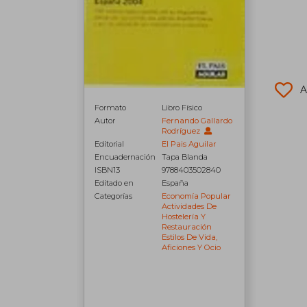
A
Formato
Libro Físico
Autor
Fernando Gallardo
Rodríguez
Editorial
El Pais Aguilar
Encuadernación
Tapa Blanda
ISBN13
9788403502840
Editado en
España
Categorías
Economía Popular
Actividades De
Hostelería Y
Restauración
Estilos De Vida,
Aficiones Y Ocio