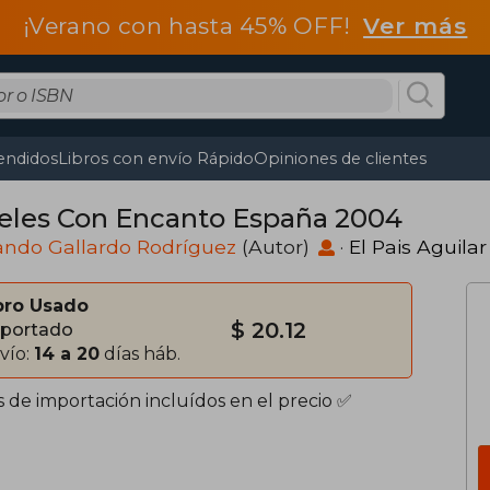
¡Verano con hasta 45% OFF!
Ver más
endidos
Libros con envío Rápido
Opiniones de clientes
eles Con Encanto España 2004
ando Gallardo Rodríguez
(Autor)
·
El Pais Aguilar
bro Usado
$ 20.12
portado
vío:
14 a 20
días háb.
s de importación incluídos en el precio ✅