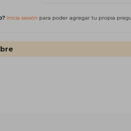
o?
Inicia sesión
para poder agregar tu propia preg
ibre