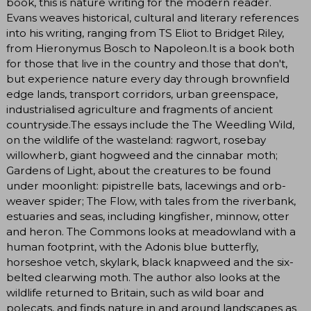
book, this is nature writing for the modern reader.
Evans weaves historical, cultural and literary references
into his writing, ranging from TS Eliot to Bridget Riley,
from Hieronymus Bosch to Napoleon.It is a book both
for those that live in the country and those that don't,
but experience nature every day through brownfield
edge lands, transport corridors, urban greenspace,
industrialised agriculture and fragments of ancient
countryside.The essays include the The Weedling Wild,
on the wildlife of the wasteland: ragwort, rosebay
willowherb, giant hogweed and the cinnabar moth;
Gardens of Light, about the creatures to be found
under moonlight: pipistrelle bats, lacewings and orb-
weaver spider; The Flow, with tales from the riverbank,
estuaries and seas, including kingfisher, minnow, otter
and heron. The Commons looks at meadowland with a
human footprint, with the Adonis blue butterfly,
horseshoe vetch, skylark, black knapweed and the six-
belted clearwing moth. The author also looks at the
wildlife returned to Britain, such as wild boar and
polecats, and finds nature in and around landscapes as