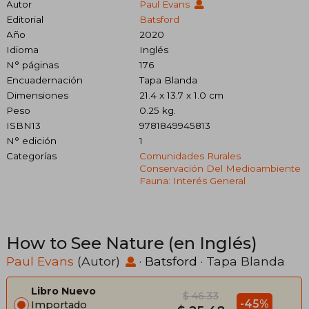
Autor
Paul Evans
Editorial
Batsford
Año
2020
Idioma
Inglés
N° páginas
176
Encuadernación
Tapa Blanda
Dimensiones
21.4 x 13.7 x 1.0 cm
Peso
0.25 kg.
ISBN13
9781849945813
N° edición
1
Categorías
Comunidades Rurales
Conservación Del Medioambiente
Fauna: Interés General
How to See Nature (en Inglés)
Paul Evans
(Autor)
·
Batsford
· Tapa Blanda
Libro Nuevo
$ 46.33
-45%
Importado