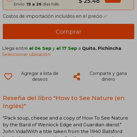
$ 25.48
Envío:
19 a 26
días háb.
Costos de importación incluídos en el precio ✅
Comprar
Llega entre
el 04 Sep
y
el 17 Sep
a
Quito, Pichincha
.
Seleccionar ubicación
Agregar a lista de
Comparte y gana
deseos
dinero
Reseña del libro "How to See Nature (en
Inglés)"
"Pack soup, cheese and a copy of How To See Nature
by the Bard of Wenlock Edge and Guardian diarist."
John VidalWith a title taken from the 1940 Batsford