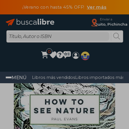
¡Verano con hasta 45% OFF!
Ver más
Enviar a
Quito, Pichincha
0
MENÚ
Libros más vendidos
Libros importados más v