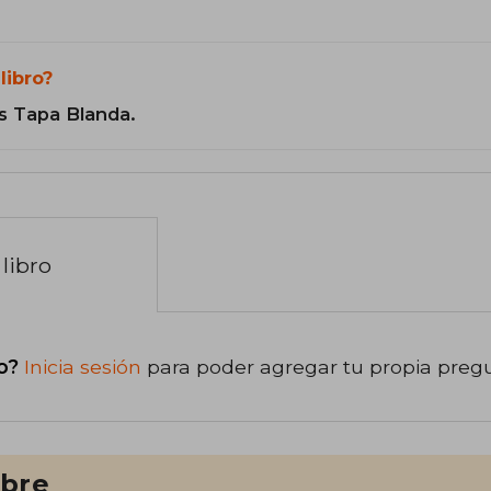
libro?
s Tapa Blanda.
libro
o?
Inicia sesión
para poder agregar tu propia preg
ibre