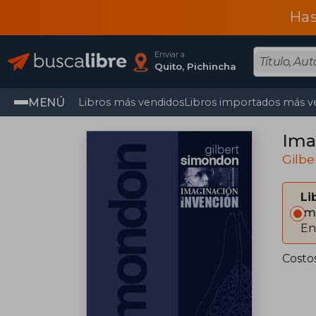
Has
Enviar a
Quito, Pichincha
MENÚ
Libros más vendidos
Libros importados más v
Ima
Gilb
Li
Im
En
Costo