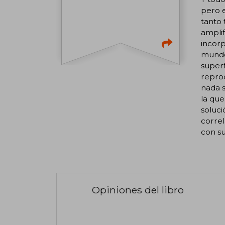
pero 
tanto 
amplif
incor
mundo 
superf
reprod
nada s
la qu
soluci
correl
con su
Opiniones del libro