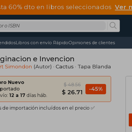
ta 60% dto en libros seleccionados
Ver 
endidos
Libros con envío Rápido
Opiniones de clientes
ginacion e Invencion
ert Simondon
(Autor) ·
Cactus
· Tapa Blanda
bro Nuevo
$ 48.56
-45%
portado
$ 26.71
vío:
12 a 17
días háb.
s de importación incluídos en el precio ✅