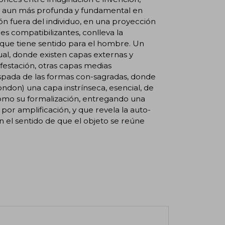
ad aun más profunda y fundamental en
ón fuera del individuo, en una proyección
s compatibilizantes, conlleva la
que tiene sentido para el hombre. Un
al, donde existen capas externas y
stación, otras capas medias­
espada de las formas con-sagradas, donde
ondon) una capa instrínseca, esencial, de
como su formalización, entregando una
or amplificación, y que revela la auto-
en el sentido de que el objeto se reúne