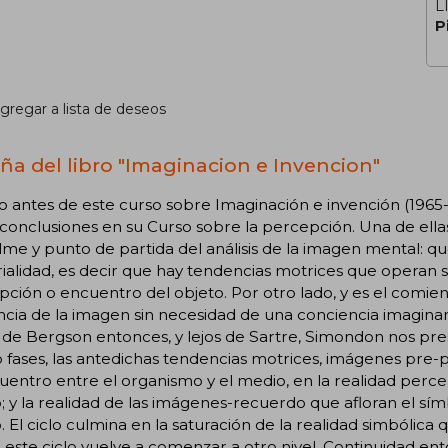
L
P
gregar a lista de deseos
ña del libro "Imaginacion e Invencion"
 antes de este curso sobre Imaginación e invención (1965-
 conclusiones en su Curso sobre la percepción. Una de ellas
e y punto de partida del análisis de la imagen mental: qu
ialidad, es decir que hay tendencias motrices que operan 
ción o encuentro del objeto. Por otro lado, y es el comie
ncia de la imagen sin necesidad de una conciencia imagina
de Bergson entonces, y lejos de Sartre, Simondon nos pre
 fases, las antedichas tendencias motrices, imágenes pre-
uentro entre el organismo y el medio, en la realidad perce
; y la realidad de las imágenes-recuerdo que afloran el sím
. El ciclo culmina en la saturación de la realidad simbólic
 este ciclo vuelve a comenzar a otro nivel. Continuidad en