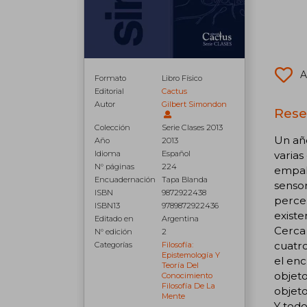
A
Formato
Libro Físico
Editorial
Cactus
Autor
Gilbert Simondon
Rese
Colección
Serie Clases 2013
Un año
Año
2013
varias
Idioma
Español
N° páginas
224
empalm
Encuadernación
Tapa Blanda
sensor
ISBN
9872922438
percep
ISBN13
9789872922436
existe
Editado en
Argentina
Cerca 
N° edición
2
cuatro
Categorías
Filosofía:
Epistemología Y
el enc
Teoría Del
objeto
Conocimiento
Filosofía De La
objeto
Mente
Y todo