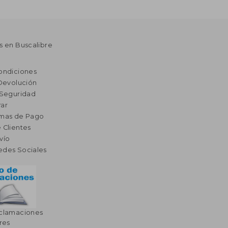
s en Buscalibre
ondiciones
 Devolución
 Seguridad
ar
rmas de Pago
 Clientes
vío
edes Sociales
eclamaciones
res