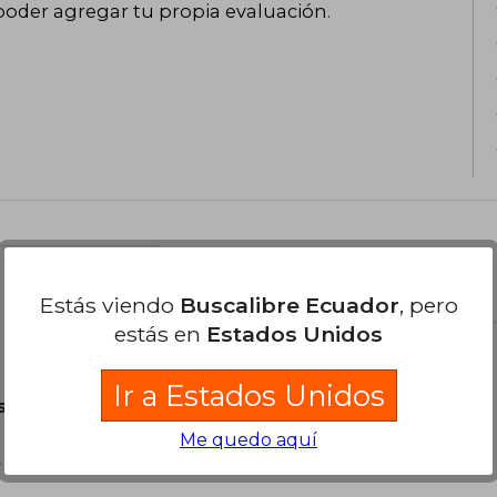
poder agregar tu propia evaluación
.
el libro
Estás viendo
Buscalibre Ecuador
, pero
estás en
Estados Unidos
Ir a Estados Unidos
son Originales.
Me quedo aquí
?