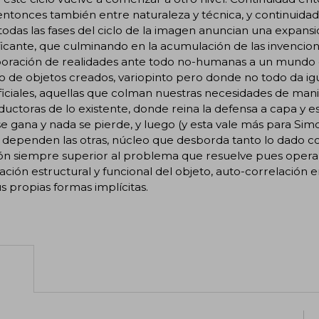
entonces también entre naturaleza y técnica, y continuid
todas las fases del ciclo de la imagen anuncian una expansi
icante, que culminando en la acumulación de las invencione
poración de realidades ante todo no-humanas a un mundo 
de objetos creados, variopinto pero donde no todo da igu
iciales, aquellas que colman nuestras necesidades de manife
uctoras de lo existente, donde reina la defensa a capa y 
e gana y nada se pierde, y luego (y esta vale más para Sim
e dependen las otras, núcleo que desborda tanto lo dado 
ón siempre superior al problema que resuelve pues opera p
ación estructural y funcional del objeto, auto-correlación 
s propias formas implícitas.