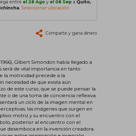
lega entre
el 28 Ago
y
el 08 Sep
a
Quito,
ichincha
.
Seleccionar ubicación
Comparte y gana dinero
1966), Gilbert Simondon había llegado a
 será de vital importancia en tanto
e la motricidad precede a la
sin necesidad de que exista aún
nzo de este curso, que se puede pensar la
nte o de una toma de conciencia reflexiva.
sentará un ciclo de la imagen mental en
perceptivas; las imágenes que surgen en
ptivo-motriz y su encuentro con el
bolo, posterior al encuentro con el
a que desemboca en la invención creadora.
tonces entre imaginación e invención,