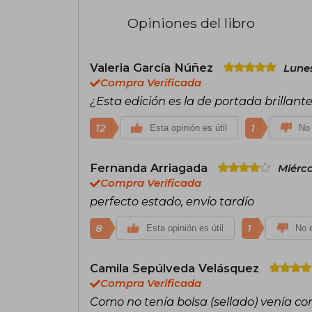
Opiniones del libro
Valeria García Núñez
Lunes
Compra Verificada
¿Esta edición es la de portada brillant
12
1
Esta opinión es útil
No 
Fernanda Arriagada
Miérco
Compra Verificada
perfecto estado, envío tardío
8
1
Esta opinión es útil
No e
Camila Sepúlveda Velásquez
Compra Verificada
Como no tenía bolsa (sellado) venía c