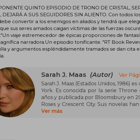
PONENTE QUINTO EPISODIO DE TRONO DE CRISTAL, SE
, DEJARÁ A SUS SEGUIDORES SIN ALIENTO. Con todos los r
debe convertir a los enemigos en aliados y tendrá que elegir 
 que sus seres amados caigan víctimas de las fuerzas oscur
s."Un viaje estremecedor de épicas proporciones de fant
gnífica narradora.Un episodio tonificante. "RT Book Revie
illa y argumentos espléndidamente tramados se dan cita e
ía.
Sarah J. Maas
(Autor)
Ver Pági
Sarah J. Maas (Estados Unidos, 1986) es
York. Es conocida por la serie Throne o
años y publicada por Bloomsbury en 20
Roses y Crescent City. Sus novelas han
han figurado en las listas de los más
Ver más
reconocida por su capacidad de cr
memorables, y ha recibido numerosos r
género de fantasía juvenil.
Neoyorquina de nacimiento, en la actua