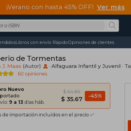
¡Verano con hasta 45% OFF!
Ver más
endidos
Libros con envío Rápido
Opiniones de clientes
erio de Tormentas
 J. Maas
(Autor)
·
Alfaguara Infantil y Juvenil
· T
60 opiniones
bro Nuevo
$ 64.86
-45%
portado
$ 35.67
vío:
9 a 13
días háb.
s de importación incluídos en el precio ✅