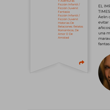
Y Aventuras
Ficción Infantil /
EL IM
Ficción Juvenil:
TIMES
Fantasía
Ficción Infantil /
Aelin 
Ficción Juvenil:
evitar
Historias De
Relaciones: Relatos
añico
Románticos, De
una ma
Amor O De
Amistad
marav
fantas