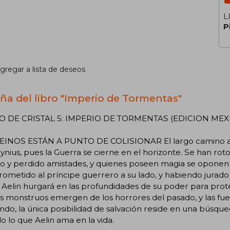
L
P
gregar a lista de deseos
ña del libro "Imperio de Tormentas"
 DE CRISTAL 5: IMPERIO DE TORMENTAS (EDICION MEX
EINOS ESTÁN A PUNTO DE COLISIONAR El largo camino al
ynius, pues la Guerra se cierne en el horizonte. Se han rot
o y perdido amistades, y quienes poseen magia se oponen 
metido al príncipe guerrero a su lado, y habiendo jurado f
, Aelin hurgará en las profundidades de su poder para pro
s monstruos emergen de los horrores del pasado, y las fu
do, la única posibilidad de salvación reside en una búsqu
o lo que Aelin ama en la vida.