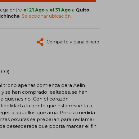
lega entre
el 21 Ago
y
el 31 Ago
a
Quito,
ichincha
.
Seleccionar ubicación
Comparte y gana dinero
ICO)
 trono apenas comienza para Aelin
o y se han comprado lealtades, se han
a quienes no. Con el corazón
idelidad a la gente que está resuelta a
teger a aquellos que ama. Pero a medida
erzas oscuras se preparan para reclamar
eda desesperada que podría marcar el fin