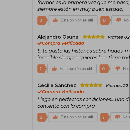
formas es la primera vez que me pasa
siempre están en muy buen estado.
3
0
Esta opinión es útil
No 
Alejandro Osuna
Martes 02
Compra Verificada
Si te gusta las historias sobre hadas, 
increíble siempre quieres leer tiene to
1
0
Esta opinión es útil
No e
Cecilia Sánchez
Viernes 22
Compra Verificada
Llego en perfectas condiciones... uno d
contenta con la compra
2
1
Esta opinión es útil
No e