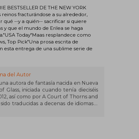
RIE BESTSELLER DE THE NEW YORK
einos fracturándose a su alrededor,
qué --y a quién-- sacrificar si quiere
as y que el mundo de Erilea se haga
asía."USA Today"Maas resplandece como
ws, Top Pick"Una prosa escrita de
n esta entrega de una sublime serie de
na del Autor
 una autora de fantasía nacida en Nueva
f Glass, iniciada cuando tenía dieciséis
12, así como por A Court of Thorns and
 sido traducidas a decenas de idiomas y
 vendidos del New York Times. Maas es
ear mundos complejos y personajes
econocimientos por su contribución al
lidad vive en Pensilvania con su marido