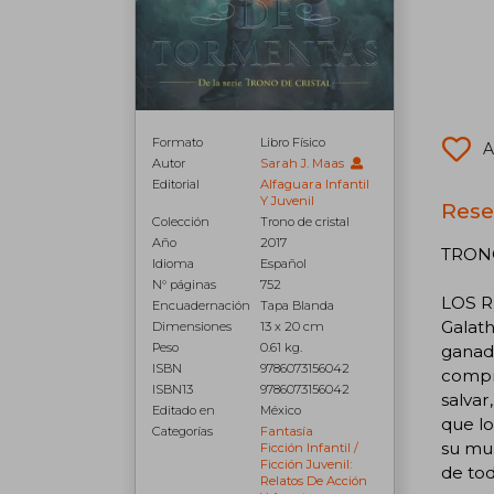
Formato
Libro Físico
A
Autor
Sarah J. Maas
Editorial
Alfaguara Infantil
Y Juvenil
Rese
Colección
Trono de cristal
Año
2017
TRONO
Idioma
Español
N° páginas
752
LOS R
Encuadernación
Tapa Blanda
Galath
Dimensiones
13 x 20 cm
Peso
0.61 kg.
ganad
ISBN
9786073156042
compro
ISBN13
9786073156042
salvar
Editado en
México
que lo
Categorías
Fantasía
su mun
Ficción Infantil /
Ficción Juvenil:
de tod
Relatos De Acción