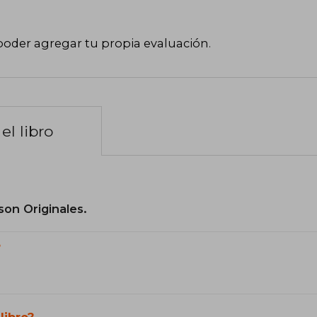
poder agregar tu propia evaluación
.
el libro
son Originales.
?
libro?