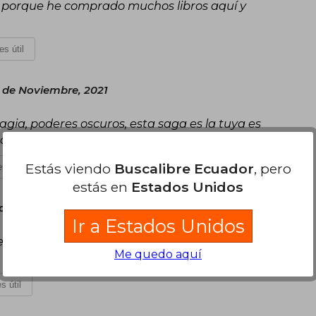
, porque he comprado muchos libros aquí y
es útil
 de Noviembre, 2021
magia, poderes oscuros, esta saga es la tuya es
do
Estás viendo
Buscalibre Ecuador
, pero
s útil
estás en
Estados Unidos
 de Mayo, 2020
Ir a Estados Unidos
e los mejores libros de la saga, así que estoy muy
Me quedo aquí
s útil