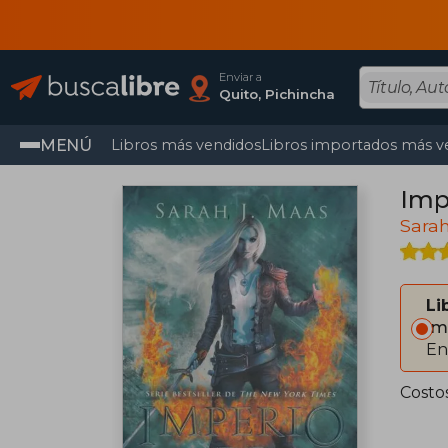
Enviar a
Quito, Pichincha
MENÚ
Libros más vendidos
Libros importados más v
Imp
Sarah
Li
Im
En
Costo