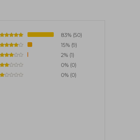
d de más de treinta mil seguidores en
83% (50)
15% (9)
2% (1)
0% (0)
0% (0)