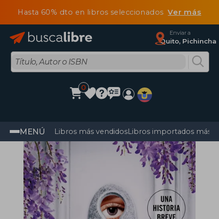
Hasta 60% dto en libros seleccionados
Ver más
Enviar a
Quito, Pichincha
0
MENÚ
Libros más vendidos
Libros importados más v