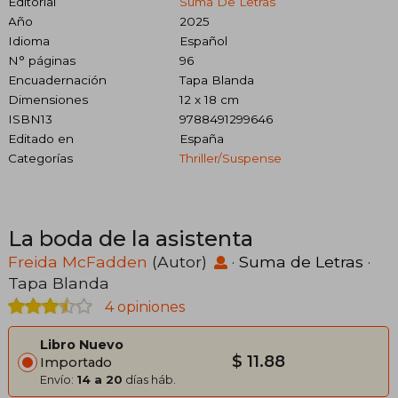
Editorial
Suma De Letras
Año
2025
Idioma
Español
N° páginas
96
Encuadernación
Tapa Blanda
Dimensiones
12 x 18 cm
ISBN13
9788491299646
Editado en
España
Categorías
Thriller/suspense
La boda de la asistenta
Freida McFadden
(Autor)
·
Suma de Letras
·
Tapa Blanda
4 opiniones
Libro Nuevo
$ 11.88
Importado
Envío:
14 a 20
días háb.