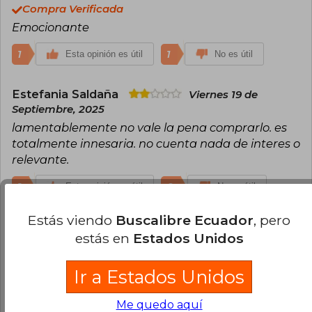
del thriller no hace más que crecer.
Compra Verificada
Emocionante
1
1
Esta opinión es útil
No es útil
Estefania Saldaña
Viernes 19 de
Septiembre, 2025
lamentablemente no vale la pena comprarlo. es
totalmente innesaria. no cuenta nada de interes o
relevante.
1
0
Esta opinión es útil
No es útil
Estás viendo
Buscalibre Ecuador
, pero
Beatriz De La Rosa
Domingo 30 de
estás en
Estados Unidos
Noviembre, 2025
Es un relato corto, con final feliz.
Ir a Estados Unidos
1
0
Esta opinión es útil
No es útil
Me quedo aquí