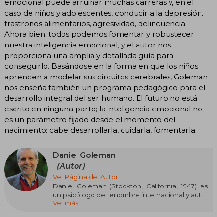
emocional puede arruinar muchas carreras y, en el
caso de niños y adolescentes, conducir a la depresión,
trastronos alimentarios, agresividad, delincuencia.
Ahora bien, todos podemos fomentar y robustecer
nuestra inteligencia emocional, y el autor nos
proporciona una amplia y detallada guía para
conseguirlo. Basándose en la forma en que los niños
aprenden a modelar sus circuitos cerebrales, Goleman
nos enseña también un programa pedagógico para el
desarrollo integral del ser humano. El futuro no está
escrito en ninguna parte; la inteligencia emocional no
es un parámetro fijado desde el momento del
nacimiento: cabe desarrollarla, cuidarla, fomentarla.
Daniel Goleman
(Autor)
Ver Página del Autor
Daniel Goleman (Stockton, California, 1947) es
un psicólogo de renombre internacional y autor
Ver más
best seller. Saltó a la fama en 1995 con su libro
Inteligencia emocional. Fue periodista científico