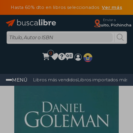
Hasta 60% dto en libros seleccionados
Ver más
Enviar a
Quito, Pichincha
0
MENÚ
Libros más vendidos
Libros importados más v