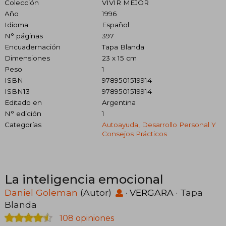
Colección
VIVIR MEJOR
Año
1996
Idioma
Español
N° páginas
397
Encuadernación
Tapa Blanda
Dimensiones
23 x 15 cm
Peso
1
ISBN
9789501519914
ISBN13
9789501519914
Editado en
Argentina
N° edición
1
Categorías
Autoayuda, Desarrollo Personal Y
Consejos Prácticos
La inteligencia emocional
Daniel Goleman
(Autor)
·
VERGARA
· Tapa
Blanda
108 opiniones