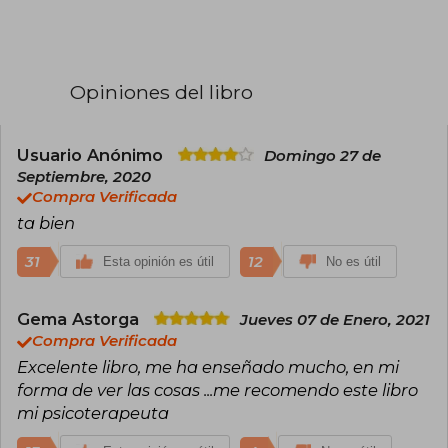
de The New York Times, donde escribió durante
años sobre el cerebro y las ciencias del
comportamiento. Ha sido nominado dos veces
al Premio Pulitzer y recibió el Premio a la
Trayectoria de la Asociación Estadounidense de
Opiniones del libro
Psicología por sus escritos. Actualmente, vive
en los Berkshires (Estados Unidos). Su sitio web
es: DanielGoleman.info
Usuario Anónimo
Domingo 27 de
Septiembre, 2020
Compra Verificada
ta bien
31
12
Esta opinión es útil
No es útil
Gema Astorga
Jueves 07 de Enero, 2021
Compra Verificada
Excelente libro, me ha enseñado mucho, en mi
forma de ver las cosas ...me recomendo este libro
mi psicoterapeuta