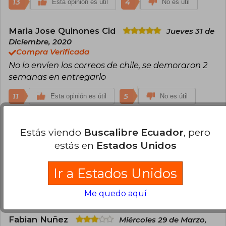
13
4
Esta opinión es útil
No es útil
Maria Jose Quiñones Cid
Jueves 31 de
Diciembre, 2020
Compra Verificada
No lo envíen los correos de chile, se demoraron 2
semanas en entregarlo
11
5
Esta opinión es útil
No es útil
Carla Garate
Domingo 07 de Marzo,
Estás viendo
Buscalibre Ecuador
, pero
2021
estás en
Estados Unidos
Compra Verificada
El contenido es bueno pero a veces da vueltas en
Ir a Estados Unidos
lo mismo, de todas maneras es bueno
8
4
Esta opinión es útil
No es útil
Me quedo aquí
Fabian Nuñez
Miércoles 29 de Marzo,