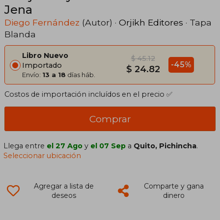
Jena
Diego Fernández
(Autor) ·
Orjikh Editores
· Tapa
Blanda
Libro Nuevo
$ 45.12
-45%
Importado
$ 24.82
Envío:
13 a 18
días háb.
Costos de importación incluídos en el precio ✅
Comprar
Llega entre
el 27 Ago
y
el 07 Sep
a
Quito, Pichincha
.
Seleccionar ubicación
Agregar a lista de
Comparte y gana
deseos
dinero