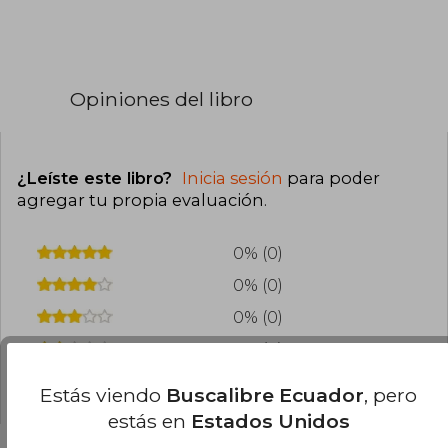
Opiniones del libro
¿Leíste este libro?
Inicia sesión
para poder
agregar tu propia evaluación
.
0% (0)
0% (0)
0% (0)
0% (0)
0% (0)
Estás viendo
Buscalibre Ecuador
, pero
estás en
Estados Unidos