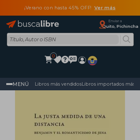
¡Verano con hasta 45% OFF!
Ver más
Enviar a
Quito, Pichincha
0
MENÚ
Libros más vendidos
Libros importados más v