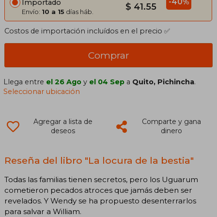
-40%
Importado
$ 41.55
Envío:
10 a 15
días háb.
Costos de importación incluídos en el precio ✅
Comprar
Llega entre
el 26 Ago
y
el 04 Sep
a
Quito, Pichincha
.
Seleccionar ubicación
Agregar a lista de
Comparte y gana
deseos
dinero
Reseña del libro "La locura de la bestia"
Todas las familias tienen secretos, pero los Uguarum
cometieron pecados atroces que jamás deben ser
revelados. Y Wendy se ha propuesto desenterrarlos
para salvar a William.