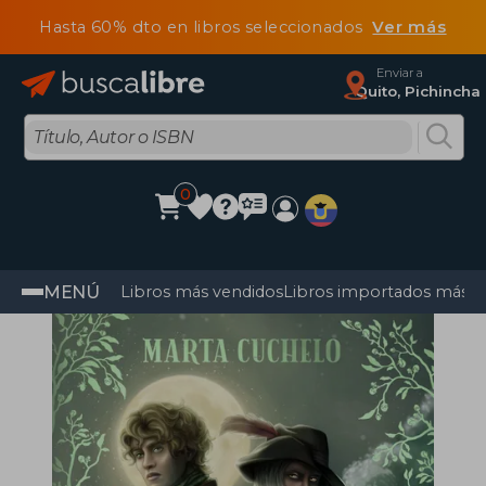
Hasta 60% dto en libros seleccionados
Ver más
Enviar a
Quito, Pichincha
0
MENÚ
Libros más vendidos
Libros importados más v