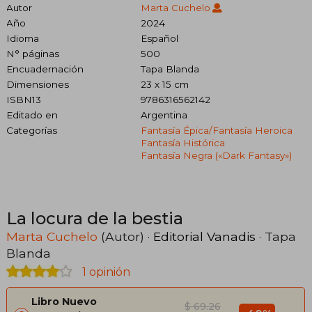
Autor
Marta Cuchelo
Año
2024
Idioma
Español
N° páginas
500
Encuadernación
Tapa Blanda
Dimensiones
23 x 15 cm
ISBN13
9786316562142
Editado en
Argentina
Categorías
Fantasía Épica/fantasía Heroica
Fantasía Histórica
Fantasía Negra («dark Fantasy»)
La locura de la bestia
Marta Cuchelo
(Autor) ·
Editorial Vanadis
· Tapa
Blanda
1 opinión
Libro Nuevo
$ 69.26