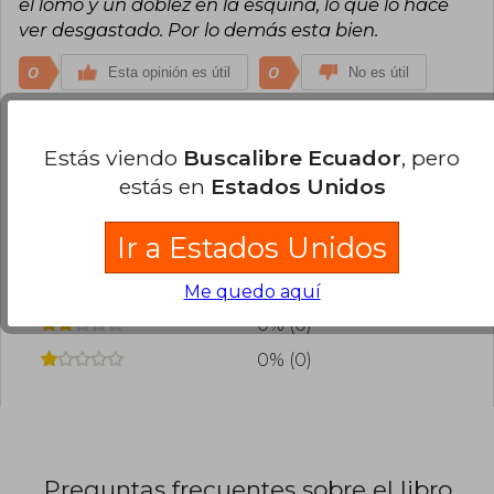
el lomo y un doblez en la esquina, lo que lo hace
ver desgastado. Por lo demás esta bien.
0
0
Esta opinión es útil
No es útil
¿Leíste este libro?
Inicia sesión
para poder
Estás viendo
Buscalibre Ecuador
, pero
agregar tu propia evaluación
.
estás en
Estados Unidos
0% (0)
Ir a Estados Unidos
100% (1)
0% (0)
Me quedo aquí
0% (0)
0% (0)
Preguntas frecuentes sobre el libro