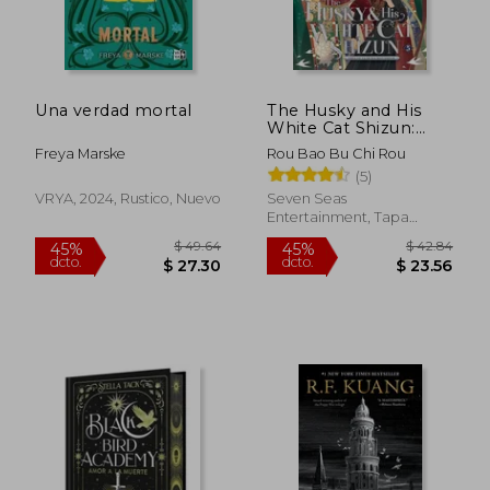
Una verdad mortal
The Husky and His
White Cat Shizun:
Erha He Ta de Bai
Freya Marske
Rou Bao Bu Chi Rou
Mao Shizun (Novel)
(5)
Vol. 5 (en Inglés)
VRYA, 2024, Rustico, Nuevo
Seven Seas
Entertainment, Tapa
Blanda, Nuevo
$ 61
40%
dcto.
$ 55.10
$ 37.