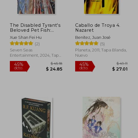
The Disabled Tyrant's
Caballo de Troya 4.
Beloved Pet Fish:
Nazaret
Canji Baojun De
Xue Shan Fei Hu
Benítez, Juan José
Zhangxin Yu Chong
(2)
(5)
(Novel) Vol. 3 (en
Inglés)
Seven Seas
Planeta, 2011, Tapa Blanda,
Entertainment, 2024, Tapa
Nuevo
Blanda, Nuevo
$ 48.34
$ 64.
40%
45%
dcto.
dcto.
$ 29.00
$ 35.