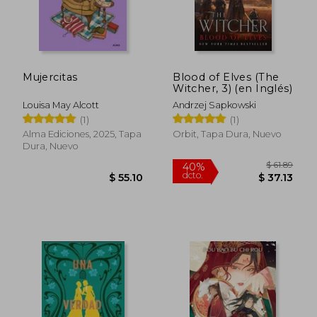
Mujercitas
Blood of Elves (The
Witcher, 3) (en Inglés)
$ 74.93
$ 47.
40%
45%
dcto.
dcto.
Louisa May Alcott
Andrzej Sapkowski
$ 44.96
$ 26.
(1)
(1)
Alma Ediciones, 2025, Tapa
Orbit, Tapa Dura, Nuevo
Dura, Nuevo