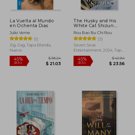
La Vuelta al Mundo
The Husky and His
en Ochenta Dias
White Cat Shizun:
Erha He Ta de Bai
Julio Verne
Rou Bao Bu Chi Rou
Mao Shizun (Novel)
(1)
(3)
Vol. 7 (en Inglés)
Zig-Zag, Tapa Blanda,
Seven Seas
Nuevo
Entertainment, 2024, Tapa
Blanda, Nuevo
$ 58.45
$ 45
45%
45%
dcto.
dcto.
$ 32.15
$ 24.