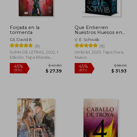
Forjada en la
Que Entierren
tormenta
Nuestros Huesos en
la Medianoche -
Gil, David B.
V. E. Schwab
Edición especial
(8)
(8)
SUMA DE LETRAS, 2022, 1
Umbriel, 2025, Tapa Dura,
Edición, Tapa Blanda,
Nuevo
Nuevo
$ 45.18
$ 41
45%
45%
dcto.
dcto.
$ 24.85
$ 22.