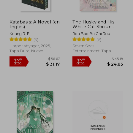
Katabasis: A Novel (en
The Husky and His
Inglés)
White Cat Shizun:
Erha He Ta de Bai
Kuang R. F.
Rou Bao Bu Chi Rou
Mao Shizun (Novel)
(3)
(6)
Vol. 2 (en Inglés)
Harper Voyager, 2025,
Seven Seas
Tapa Dura, Nuevo
Entertainment, Tapa
Blanda, Nuevo
$ 49.80
$ 58.
45%
45%
dcto.
dcto.
$ 27.39
$ 31.