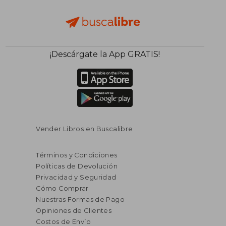
$ 48.39
$ 48.
40%
40%
¡Descárgate la App GRATIS!
dcto.
dcto.
$ 29.03
$ 29.
Vender Libros en Buscalibre
Términos y Condiciones
Políticas de Devolución
Privacidad y Seguridad
Cómo Comprar
Nuestras Formas de Pago
Opiniones de Clientes
Costos de Envío