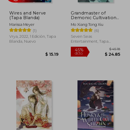
Wires and Nerve
Grandmaster of
$ 42.41
$ 50.
45%
45%
(Tapa Blanda)
Demonic Cultivation:
dcto.
dcto.
$ 23.33
$ 27.
Mo dao zu shi (Novel)
Marissa Meyer
Mo Xiang Tong Xiu
Vol. 3 (en Inglés)
(1)
(6)
Vrya, 2022, 1 Edición, Tapa
Seven Seas
Blanda, Nuevo
Entertainment, Tapa
Blanda, Nuevo