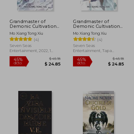
Grandmaster of
Grandmaster of
Demonic Cultivation:
Demonic Cultivation:
Mo dao zu shi (Novel)
Mo dao zu shi (Novel)
Mo Xiang Tong Xiu
Mo Xiang Tong Xiu
Vol. 2 (en Inglés)
Vol. 4 (en Inglés)
(4)
(4)
Seven Seas
Seven Seas
Entertainment, 2022, 1
Entertainment, Tapa
Edición, Tapa Blanda,
Blanda, Nuevo
Nuevo
$ 45.18
$ 45
45%
45%
dcto.
dcto.
$ 24.85
$ 24.