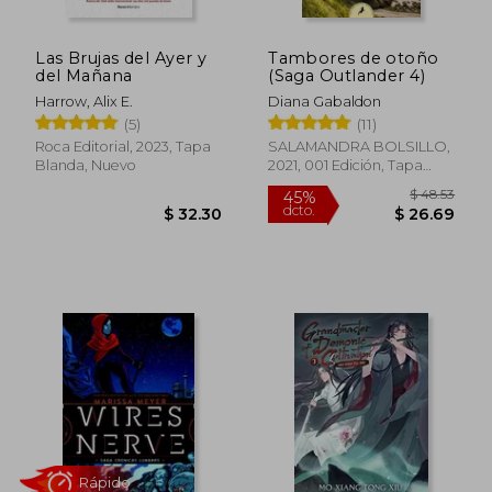
$ 38.24
$ 42.
45%
45%
dcto.
dcto.
$ 21.03
$ 23.
Las Brujas del Ayer y
Tambores de otoño
del Mañana
(Saga Outlander 4)
Harrow, Alix E.
Diana Gabaldon
(5)
(11)
Roca Editorial, 2023, Tapa
SALAMANDRA BOLSILLO,
Blanda, Nuevo
2021, 001 Edición, Tapa
Blanda, Nuevo