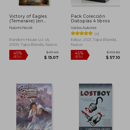
$ 36.55
$ 30.
45%
45%
dcto.
dcto.
$ 20.10
$ 16.
Victory of Eagles
Pack Colección
(Temeraire) (en
Distopías 4 libros
Inglés)
Naomi Novik
Varios Autores
(4)
Random House Lcc Us,
Edisur, 2021, Tapa Blanda,
2009, Tapa Blanda, Nuevo
Nuevo