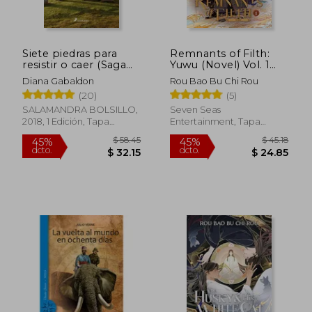
Siete piedras para
Remnants of Filth:
resistir o caer (Saga
Yuwu (Novel) Vol. 1
Claire Randall)
(en Inglés)
Diana Gabaldon
Rou Bao Bu Chi Rou
(20)
(5)
SALAMANDRA BOLSILLO,
Seven Seas
2018, 1 Edición, Tapa
Entertainment, Tapa
Blanda, Nuevo
Blanda, Nuevo
$ 64.30
$ 48.
45%
45%
dcto.
dcto.
$ 35.37
$ 26.