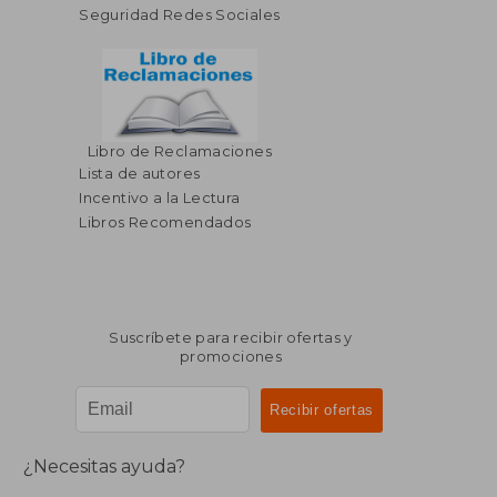
Seguridad Redes Sociales
Libro de Reclamaciones
$ 45.18
$ 36.
45%
45%
Lista de autores
dcto.
dcto.
$ 24.85
$ 20.
Incentivo a la Lectura
Libros Recomendados
Suscríbete para recibir ofertas y
promociones
¿Necesitas ayuda?