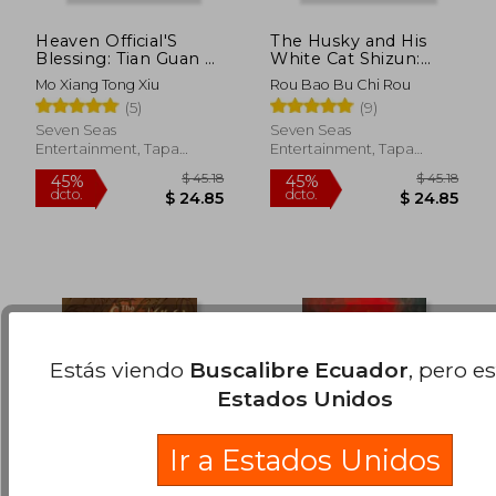
Heaven Official'S
The Husky and His
Blessing: Tian Guan ci
White Cat Shizun:
fu (Novel) Vol. 5 (en
Erha He Ta de Bai
Mo Xiang Tong Xiu
Rou Bao Bu Chi Rou
Inglés)
Mao Shizun (Novel)
$ 48.
(5)
(9)
45%
Vol. 3 (en Inglés)
dcto.
$ 32.30
$ 26.
Seven Seas
Seven Seas
Entertainment, Tapa
Entertainment, Tapa
Blanda, Nuevo
Blanda, Nuevo
Estás viendo
Buscalibre Ecuador
, pero e
Estados Unidos
Rápido
Ir a Estados Unidos