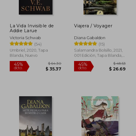
La Vida Invisible de
Viajera / Voyager
Addie Larue
Victoria Schwab
Diana Gabaldon
Rápido
(54)
(15)
Umbriel, 2020, Tapa
Salamandra Bolsillo, 2021,
Blanda, Nuevo
001 Edición, Tapa Blanda,
Nuevo
$ 58.68
$ 40.
50%
45%
dcto.
dcto.
$ 29.34
$ 22.