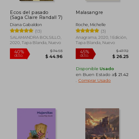
Ecos del pasado
Malasangre
(Saga Claire Randall 7)
Diana Gabaldon
Roche, Michelle
$ 54.08
$ 49.
45%
40%
(13)
(3)
dcto.
dcto.
$ 29.74
$ 29.
SALAMANDRA BOLSILLO,
Anagrama, 2020, 1 Edición,
2020, Tapa Blanda, Nuevo
Tapa Blanda, Nuevo
Disponible
Usado
en Buen Estado a
$ 21.42
.
Comprar Usado