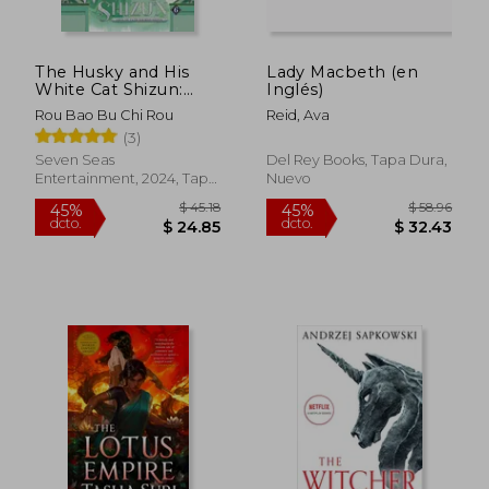
The Husky and His
Lady Macbeth (en
White Cat Shizun:
Inglés)
Erha He Ta De Bai
Rou Bao Bu Chi Rou
Reid, Ava
Mao Shizun (Novel)
(3)
Vol. 6 (en Inglés)
Seven Seas
Del Rey Books, Tapa Dura,
Entertainment, 2024, Tapa
Nuevo
Blanda, Nuevo
$ 45.18
$ 49
45%
45%
dcto.
dcto.
$ 24.85
$ 27.