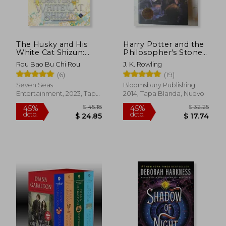
The Husky and His
Harry Potter and the
White Cat Shizun:
Philosopher's Stone
Erha He Ta de Bai
(en Inglés)
Rou Bao Bu Chi Rou
J. K. Rowling
Mao Shizun (Novel)
(6)
(19)
Vol. 4 (en Inglés)
Seven Seas
Bloomsbury Publishing,
Entertainment, 2023, Tapa
2014, Tapa Blanda, Nuevo
Blanda, Nuevo
$ 45.18
$ 32.
45%
45%
dcto.
dcto.
$ 24.85
$ 17.