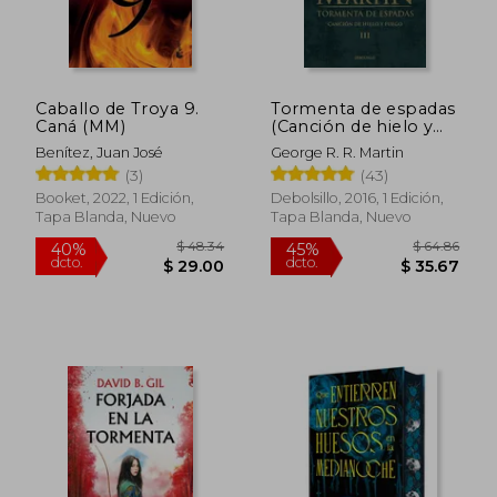
Caballo de Troya 9.
Tormenta de espadas
Caná (MM)
(Canción de hielo y
fuego III)
Benítez, Juan José
George R. R. Martin
(3)
(43)
$ 45.18
$ 45
Booket, 2022, 1 Edición,
Debolsillo, 2016, 1 Edición,
45%
45%
dcto.
dcto.
Tapa Blanda, Nuevo
Tapa Blanda, Nuevo
$ 24.85
$ 24.