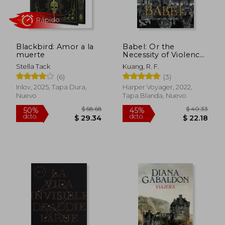
Blackbird: Amor a la
Babel: Or the
muerte
Necessity of Violence:
An Arcane History of
Stella Tack
Kuang, R. F.
the Oxford
(6)
(3)
Translators'Revolution
(en Inglés)
Inlov, 2025, Tapa Dura,
Harper Voyager, 2022,
Nuevo
Tapa Blanda, Nuevo
$ 49.64
$ 42.
45%
45%
dcto.
dcto.
$ 27.30
$ 23.