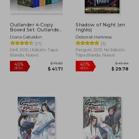
Outlander 4-Copy
Shadow of Night (en
Boxed Set: Outlander,
Inglés)
Dragonfly in Amber,
Diana Gabaldon
Deborah Harkness
Voyager, Drums of
(17)
(3)
Autumn (en Inglés)
Dell, 2015, 1 Edición, Tapa
Penguin, 2013, No Edición,
Blanda, Nuevo
Tapa Blanda, Nuevo
$ 75.83
$ 49.
45%
40%
dcto.
dcto.
$ 41.71
$ 29.