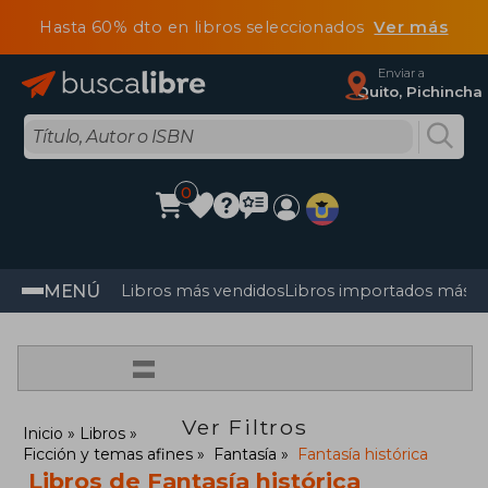
Hasta 60% dto en libros seleccionados
Ver más
Enviar a
Quito, Pichincha
0
MENÚ
Libros más vendidos
Libros importados más v
=
Ver Filtros
Inicio
Libros
Ficción y temas afines
Fantasía
Fantasía histórica
Libros de Fantasía histórica