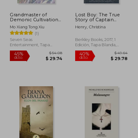
Grandmaster of
Lost Boy: The True
$ 27.40
$ 103.
45%
45%
Demonic Cultivation:
Story of Captain
dcto.
dcto.
$ 15.07
$ 57.
Mo dao zu shi (Novel)
Hook (en Inglés)
Mo Xiang Tong Xiu
Henry, Christina
Vol. 5 (en Inglés)
(1)
Seven Seas
Berkley Books, 2017, 1
Entertainment, Tapa
Edición, Tapa Blanda,
Blanda, Nuevo
Nuevo