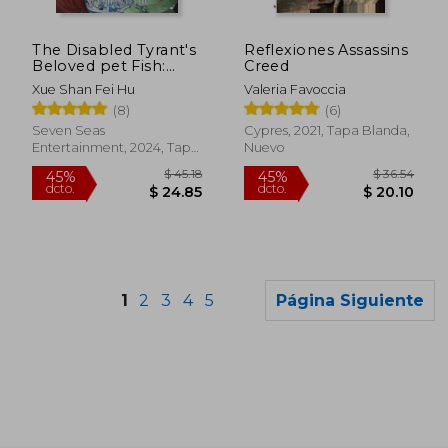
$ 56.67
$ 45
45%
45%
dcto.
dcto.
$ 31.17
$ 24.
The Disabled Tyrant's
Reflexiones Assassins
Beloved pet Fish:
Creed
Canji Baojun de
Xue Shan Fei Hu
Valeria Favoccia
Zhangxin yu Chong
(8)
(6)
(Novel) Vol. 1 de xue
Shan fei Hu(Seven
Seven Seas
Cypres, 2021, Tapa Blanda,
Seas pr) (en Inglés)
Entertainment, 2024, Tapa
Nuevo
Blanda, Nuevo
1
2
3
4
5
Página Siguiente