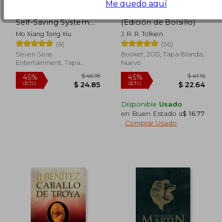
Me quedo aquí
The Scum Villain's
El Silmarillion
Self-Saving System:
(Edición de Bolsillo)
Ren Zha Fanpai Zijiu
Mo Xiang Tong Xiu
J. R. R. Tolkien
Xitong (Novel) Vol. 4
(8)
(36)
(en Inglés)
Seven Seas
Booket, 2013, Tapa Blanda,
Entertainment, Tapa
Nuevo
$ 45
45%
Blanda, Nuevo
dcto.
$ 15.19
$ 24.
Disponible
Usado
en Buen Estado a
$ 16.77
.
Comprar Usado