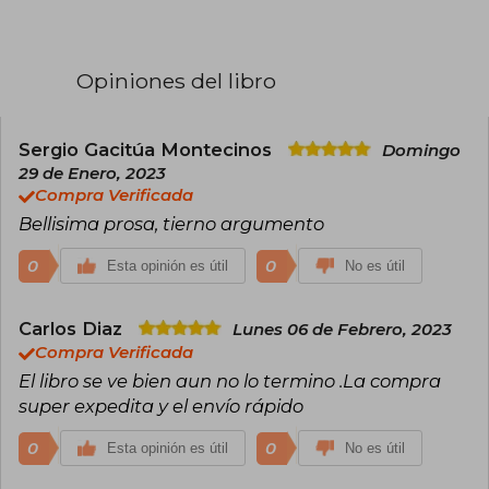
de Atacama, en el norte de Chile.
Entre sus novelas más aclamadas se
encuentran, La reina Isabel cantaba rancheras
(1994), La contadora de películas (2009), y El arte
Opiniones del libro
de la resurrección (2010), ganadora del Premio
Alfaguara de Novela.
Además de sus numerosos premios, en 2001 fue
nombrado Caballero de la Orden de las Artes y
Sergio Gacitúa Montecinos
Domingo
las Letras por el Ministerio de Cultura de Francia,
29 de Enero, 2023
y en 2022 recibió el Premio Nacional de
Compra Verificada
Literatura de Chile, consolidando su posición
Bellisima prosa, tierno argumento
como uno de los autores más importantes de la
literatura chilena contemporánea.
0
0
Esta opinión es útil
No es útil
Carlos Diaz
Lunes 06 de Febrero, 2023
Compra Verificada
El libro se ve bien aun no lo termino .La compra
super expedita y el envío rápido
0
0
Esta opinión es útil
No es útil