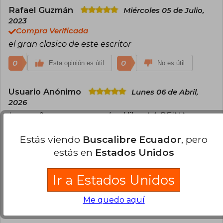
Rafael Guzmán
Miércoles 05 de Julio,
2023
Compra Verificada
el gran clasico de este escritor
0
0
Esta opinión es útil
No es útil
Usuario Anónimo
Lunes 06 de Abril,
2026
La reseña no corresponde al libro LA REINA
ISABEL CANTABA RANCHERAS; éste se trata de
Estás viendo
Buscalibre Ecuador
, pero
un burdel y las historias de sus prostitutas y otros
personajes del norte de Chile. El libro es excelente.
estás en
Estados Unidos
0
0
Esta opinión es útil
No es útil
Ir a Estados Unidos
¿Leíste este libro?
Inicia sesión
para poder
Me quedo aquí
agregar tu propia evaluación
.