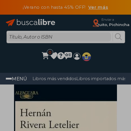
¡Verano con hasta 45% OFF!
Ver más
Enviar a
Quito, Pichincha
0
MENÚ
Libros más vendidos
Libros importados más v