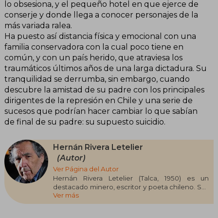
lo obsesiona, y el pequeño hotel en que ejerce de
conserje y donde llega a conocer personajes de la
más variada ralea.
Ha puesto así distancia física y emocional con una
familia conservadora con la cual poco tiene en
común, y con un país herido, que atraviesa los
traumáticos últimos años de una larga dictadura. Su
tranquilidad se derrumba, sin embargo, cuando
descubre la amistad de su padre con los principales
dirigentes de la represión en Chile y una serie de
sucesos que podrían hacer cambiar lo que sabían
de final de su padre: su supuesto suicidio.
Hernán Rivera Letelier
(Autor)
Ver Página del Autor
Hernán Rivera Letelier (Talca, 1950) es un
destacado minero, escritor y poeta chileno. Sus
Ver más
obras, influenciadas por el realismo mágico, a
menudo relatan sus experiencias como
trabajador en las minas de salitre del desierto