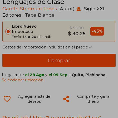
Lenguajes de Clase
Gareth Stedman Jones
(Autor)
·
Siglo XXI
Editores
· Tapa Blanda
Libro Nuevo
$ 55.00
-45%
Importado
$ 30.25
Envío:
14 a 20
días háb.
Costos de importación incluídos en el precio ✅
Comprar
Llega entre
el 28 Ago
y
el 09 Sep
a
Quito, Pichincha
.
Seleccionar ubicación
Agregar a lista de
Comparte y gana
deseos
dinero
Reseña del libro "Lenguajes de Clase"