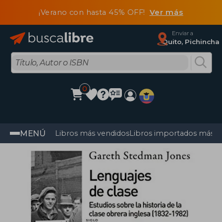
¡Verano con hasta 45% OFF!
Ver más
Enviar a
Quito, Pichincha
0
MENÚ
Libros más vendidos
Libros importados más v