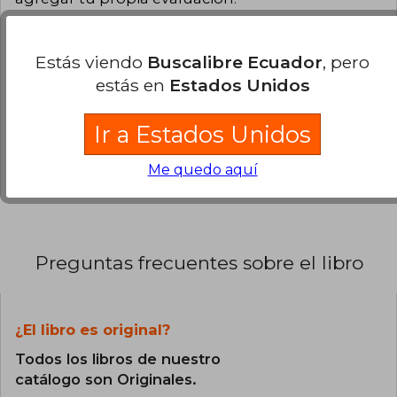
0% (0)
Estás viendo
Buscalibre Ecuador
, pero
0% (0)
estás en
Estados Unidos
0% (0)
Ir a Estados Unidos
0% (0)
0% (0)
Me quedo aquí
Preguntas frecuentes sobre el libro
¿El libro es original?
Todos los libros de nuestro
catálogo son Originales.